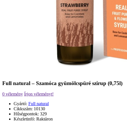
Full natural – Szamóca gyümölcspüré szirup (0,75l)
0 vélemény
Írjon véleményt!
Gyártó:
Full natural
Cikkszám:
10130
Hűségpontok:
329
Készletinfó:
Raktáron