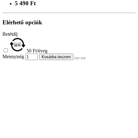
5 490 Ft
Elérhető opciók
Betétdíj
50 Ft/üveg
Mennyiség
Kosárba teszem