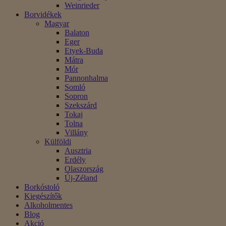
Weinrieder
Borvidékek
Magyar
Balaton
Eger
Etyek-Buda
Mátra
Mór
Pannonhalma
Somló
Sopron
Szekszárd
Tokaj
Tolna
Villány
Külföldi
Ausztria
Erdély
Olaszország
Új-Zéland
Borkóstoló
Kiegészítők
Alkoholmentes
Blog
Akció