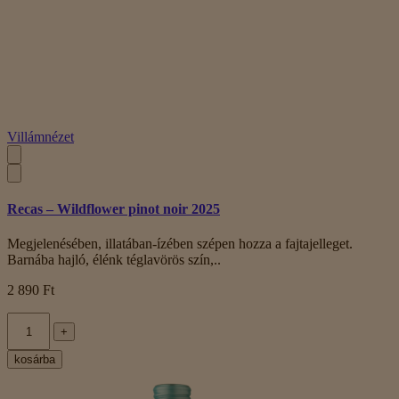
Villámnézet
Recas – Wildflower pinot noir 2025
Megjelenésében, illatában-ízében szépen hozza a fajtajelleget.
Barnába hajló, élénk téglavörös szín,..
2 890 Ft
+
kosárba