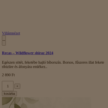
Villámnézet
Recas – Wildflower shiraz 2024
Egészen sötét, feketébe hajló bíborszín. Borsos, fűszeres illat fekete
ribizlire és áfonyára emlékez..
2 890 Ft
+
kosárba