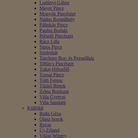
Ludányi Gábor
Mayer Pince
Monyók Pincészet
Nádas Borműhely
Pálinkás Pince
Paulus Borház
Préselő Pincészet
Rácz Lilla
Sipos Pince
Szeleshát
Taschner Bor- és Pezsgőház
Tiffán’s Pincészet
Tokaj-Hétszőlő
Tornai Pince
Tóth Ferenc
Tűzkő Birtok
Zelna Borászat
Villa Gyetvai
Villa Sandahl
Külföldi
Balla Géza
Olasz borok
Recas
Új-Zéland
Világi Winery