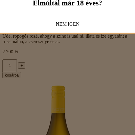
Elmúltál már 18 éves?
NEM
IGEN
Recas – Wildflower rozé 2025
Üde, ropogós rozé, ahogy a színe is utal rá, illata és íze egyaránt a
friss málna, a cseresznye és a..
2 790 Ft
+
kosárba