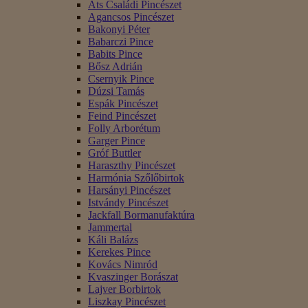
Áts Családi Pincészet
Agancsos Pincészet
Bakonyi Péter
Babarczi Pince
Babits Pince
Bősz Adrián
Csernyik Pince
Dúzsi Tamás
Espák Pincészet
Feind Pincészet
Folly Arborétum
Garger Pince
Gróf Buttler
Haraszthy Pincészet
Harmónia Szőlőbirtok
Harsányi Pincészet
Istvándy Pincészet
Jackfall Bormanufaktúra
Jammertal
Káli Balázs
Kerekes Pince
Kovács Nimród
Kvaszinger Borászat
Lajver Borbirtok
Liszkay Pincészet