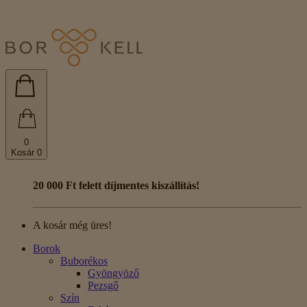
0
Kosár
0
20 000 Ft felett díjmentes kiszállítás!
A kosár még üres!
Borok
Buborékos
Gyöngyöző
Pezsgő
Szín