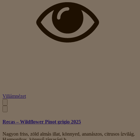
Villámnézet
Recas – Wildflower Pinot grigio 2025
Nagyon friss, zöld almás illat, könnyed, ananászos, citrusos ízvilág.
Harmonikus, könnyű társasági b..