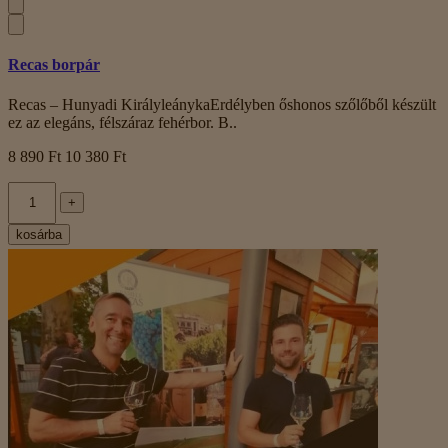
Recas borpár
Recas – Hunyadi KirályleánykaErdélyben őshonos szőlőből készült
ez az elegáns, félszáraz fehérbor. B..
8 890 Ft
10 380 Ft
+
kosárba