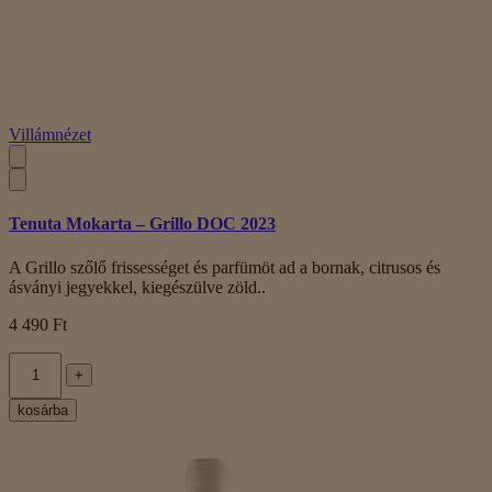
Villámnézet
Tenuta Mokarta – Grillo DOC 2023
A Grillo szőlő frissességet és parfümöt ad a bornak, citrusos és
ásványi jegyekkel, kiegészülve zöld..
4 490 Ft
+
kosárba