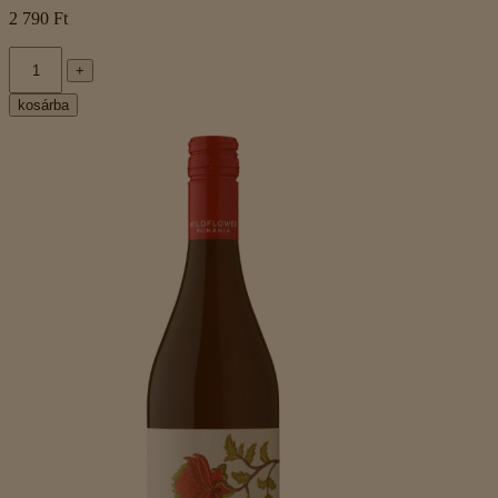
2 790 Ft
+
kosárba