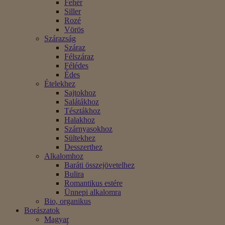
Fehér
Siller
Rozé
Vörös
Szárazság
Száraz
Félszáraz
Félédes
Édes
Ételekhez
Sajtokhoz
Salátákhoz
Tésztákhoz
Halakhoz
Szárnyasokhoz
Sültekhez
Desszerthez
Alkalomhoz
Baráti összejövetelhez
Bulira
Romantikus estére
Ünnepi alkalomra
Bio, organikus
Borászatok
Magyar