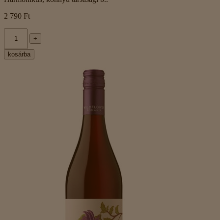
2 790 Ft
+
kosárba