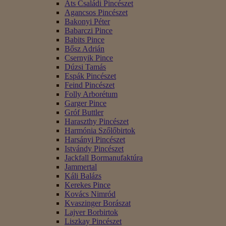
Áts Családi Pincészet
Agancsos Pincészet
Bakonyi Péter
Babarczi Pince
Babits Pince
Bősz Adrián
Csernyik Pince
Dúzsi Tamás
Espák Pincészet
Feind Pincészet
Folly Arborétum
Garger Pince
Gróf Buttler
Haraszthy Pincészet
Harmónia Szőlőbirtok
Harsányi Pincészet
Istvándy Pincészet
Jackfall Bormanufaktúra
Jammertal
Káli Balázs
Kerekes Pince
Kovács Nimród
Kvaszinger Borászat
Lajver Borbirtok
Liszkay Pincészet