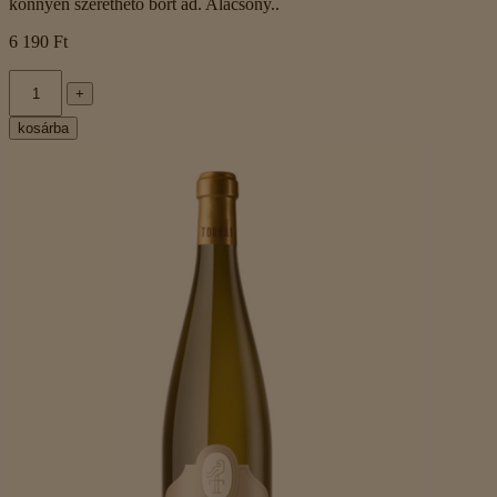
könnyen szerethető bort ad. Alacsony..
6 190 Ft
+
kosárba