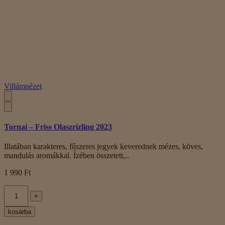
Villámnézet
Tornai – Friss Olaszrizling 2023
Illatában karakteres, fűszeres jegyek keverednek mézes, köves,
mandulás aromákkal. Ízében összetett,..
1 990 Ft
+
kosárba