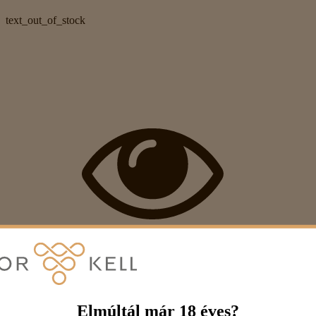
text_out_of_stock
Elmúltál már 18 éves?