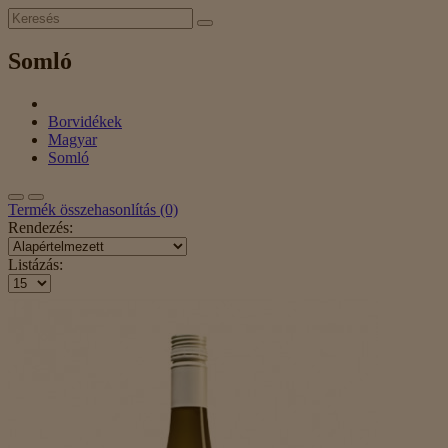
Somló
Borvidékek
Magyar
Somló
Termék összehasonlítás (0)
Rendezés:
Listázás: