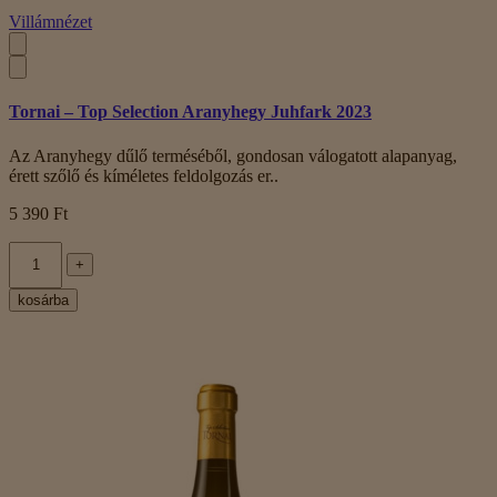
Villámnézet
Tornai – Top Selection Aranyhegy Juhfark 2023
Az Aranyhegy dűlő terméséből, gondosan válogatott alapanyag,
érett szőlő és kíméletes feldolgozás er..
5 390 Ft
+
kosárba