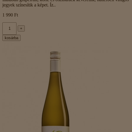
jegyek színesítik a képet. Íz..
1 990 Ft
+
kosárba