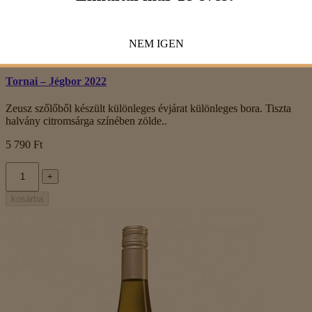
Villámnézet
NEM
IGEN
Tornai – Jégbor 2022
Zeusz szőlőből készült különleges évjárat különleges bora. Tiszta
halvány citromsárga színében zölde..
5 790 Ft
+
kosárba