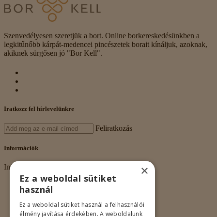
Szenvedélyesen szeretjük a bort. Online borkereskedésünkben a
legkitűnőbb kárpát-medencei pincészetek borait kínáljuk, azoknak,
akiknek sürgősen jó "Bor Kell".
Iratkozz fel hírlevelünkre
Feliratkozás
Információk
×
Információk
Ez a weboldal sütiket
Rólunk
használ
Adatkezelés
Vásárlási feltételek
Ez a weboldal sütiket használ a felhasználói
Nagykereskedelem
élmény javítása érdekében. A weboldalunk