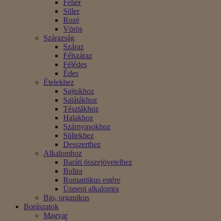
Fehér
Siller
Rozé
Vörös
Szárazság
Száraz
Félszáraz
Félédes
Édes
Ételekhez
Sajtokhoz
Salátákhoz
Tésztákhoz
Halakhoz
Szárnyasokhoz
Sültekhez
Desszerthez
Alkalomhoz
Baráti összejövetelhez
Bulira
Romantikus estére
Ünnepi alkalomra
Bio, organikus
Borászatok
Magyar