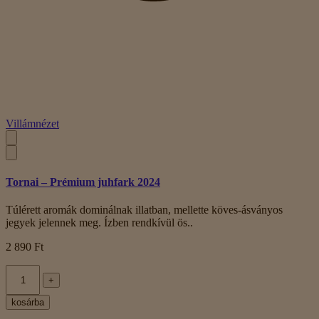
Villámnézet
Tornai – Prémium juhfark 2024
Túlérett aromák dominálnak illatban, mellette köves-ásványos
jegyek jelennek meg. Ízben rendkívül ös..
2 890 Ft
+
kosárba