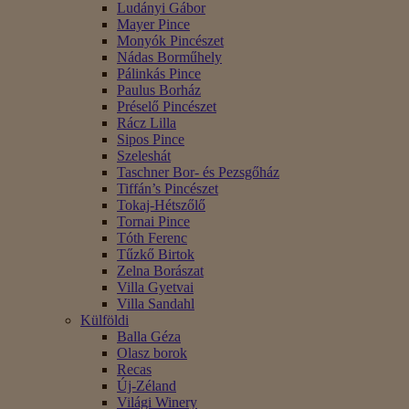
Ludányi Gábor
Mayer Pince
Monyók Pincészet
Nádas Borműhely
Pálinkás Pince
Paulus Borház
Préselő Pincészet
Rácz Lilla
Sipos Pince
Szeleshát
Taschner Bor- és Pezsgőház
Tiffán’s Pincészet
Tokaj-Hétszőlő
Tornai Pince
Tóth Ferenc
Tűzkő Birtok
Zelna Borászat
Villa Gyetvai
Villa Sandahl
Külföldi
Balla Géza
Olasz borok
Recas
Új-Zéland
Világi Winery