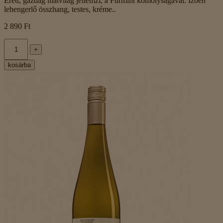
Érett, gazdag illatvilág jellemzi, a Furmint komolyságával. Ízben
lehengerlő összhang, testes, kréme..
2 890 Ft
+
kosárba