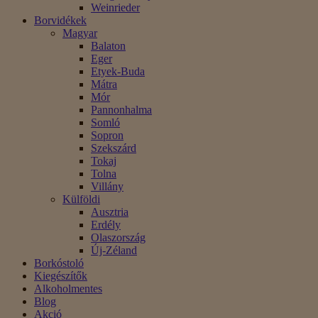
Weinrieder
Borvidékek
Magyar
Balaton
Eger
Etyek-Buda
Mátra
Mór
Pannonhalma
Somló
Sopron
Szekszárd
Tokaj
Tolna
Villány
Külföldi
Ausztria
Erdély
Olaszország
Új-Zéland
Borkóstoló
Kiegészítők
Alkoholmentes
Blog
Akció