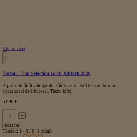
Villámnézet
Tornai – Top Selection Grófi Juhfark 2020
A grófi dűlőből válogatott szőlők szüretéből készült hordós
erjesztéssel és érleléssel. Tiszta kifej..
6 990 Ft
+
kosárba
Tételek: 1 - 8 / 8 (1 oldal)