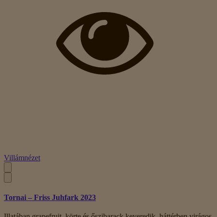
Villámnézet
Tornai – Friss Juhfark 2023
Illatában grapefruit, körte és őszibarack keveredik, háttérben virágos