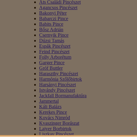
Áts Családi Pincészet
Agancsos Pincészet
Bakonyi Péter
Babarczi Pince
Babits Pince
Bősz Adrián
Csernyik Pince
Dúzsi Tamás
Espák Pincészet
Feind Pincészet
Folly Arborétum
Garger Pince
Gróf Buttler
Haraszthy Pincészet
Harmónia Szőlőbirtok
Harsányi Pincészet
Istvándy Pincészet
Jackfall Bormanufaktúra
Jammertal
Káli Balázs
Kerekes Pince
Kovács Nimród
Kvaszinger Borászat
Lajver Borbirtok
Liszkay Pincészet