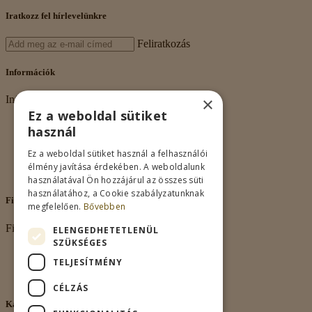
Iratkozz fel hírlevelünkre
Feliratkozás
Információk
×
Információk
Ez a weboldal sütiket
Rólunk
használ
Adatkezelés
Vásárlási feltételek
Ez a weboldal sütiket használ a felhasználói
Nagykereskedelem
élmény javítása érdekében. A weboldalunk
Kapcsolat
használatával Ön hozzájárul az összes süti
használatához, a Cookie szabályzatunknak
Fiókom
megfelelően.
Bővebben
Fiókom
ELENGEDHETETLENÜL
SZÜKSÉGES
Fiókom
TELJESÍTMÉNY
Rendeléseim
Kívánságlista
CÉLZÁS
Kapcsolat