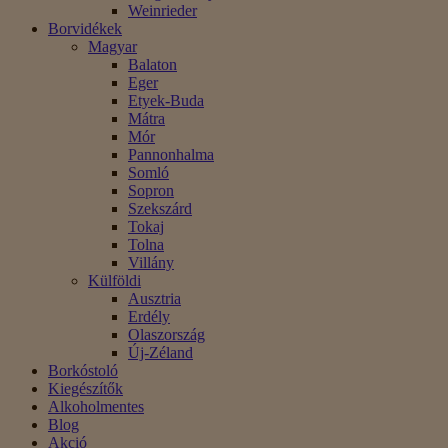
Weinrieder
Borvidékek
Magyar
Balaton
Eger
Etyek-Buda
Mátra
Mór
Pannonhalma
Somló
Sopron
Szekszárd
Tokaj
Tolna
Villány
Külföldi
Ausztria
Erdély
Olaszország
Új-Zéland
Borkóstoló
Kiegészítők
Alkoholmentes
Blog
Akció