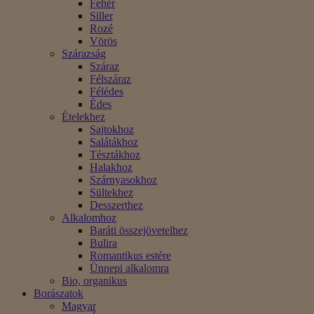
Fehér
Siller
Rozé
Vörös
Szárazság
Száraz
Félszáraz
Félédes
Édes
Ételekhez
Sajtokhoz
Salátákhoz
Tésztákhoz
Halakhoz
Szárnyasokhoz
Sültekhez
Desszerthez
Alkalomhoz
Baráti összejövetelhez
Bulira
Romantikus estére
Ünnepi alkalomra
Bio, organikus
Borászatok
Magyar