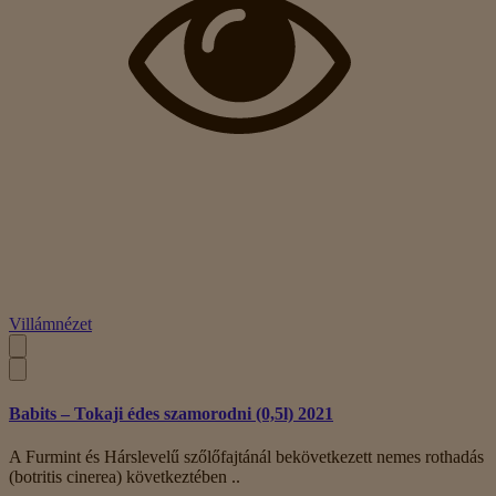
Villámnézet
Babits – Tokaji édes szamorodni (0,5l) 2021
A Furmint és Hárslevelű szőlőfajtánál bekövetkezett nemes rothadás
(botritis cinerea) következtében ..