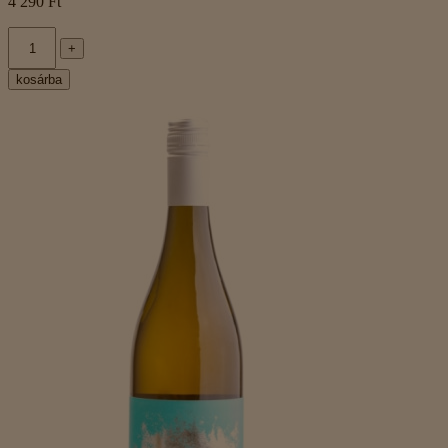
4 290 Ft
+
kosárba