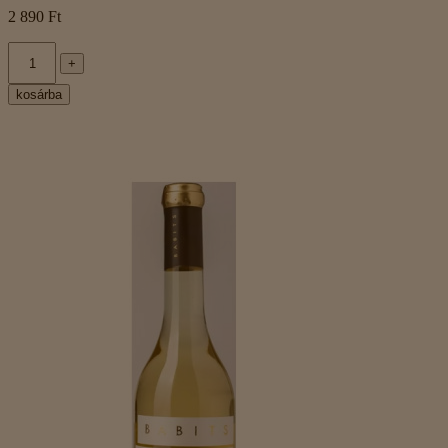
2 890 Ft
+
kosárba