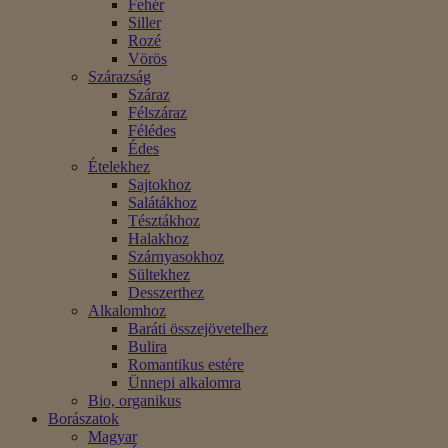
Fehér
Siller
Rozé
Vörös
Szárazság
Száraz
Félszáraz
Félédes
Édes
Ételekhez
Sajtokhoz
Salátákhoz
Tésztákhoz
Halakhoz
Szárnyasokhoz
Sültekhez
Desszerthez
Alkalomhoz
Baráti összejövetelhez
Bulira
Romantikus estére
Ünnepi alkalomra
Bio, organikus
Borászatok
Magyar