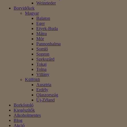
Weinrieder
Borvidékek
Magyar
Balaton
Eger
Etyek-Buda
Mátra
Mór
Pannonhalma
Somló
Sopron
Szekszárd
Tokaj
Tolna
Villány
Külföldi
Ausztria
Erdély
Olaszország
Új-Zéland
Borkóstoló
Kiegészítők
Alkoholmentes
Blog
Akció