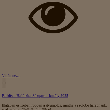
Villámnézet
Babits – Halfarka Sárgamuskotály 2025
Illatában és ízében robban a gyümölcs, mintha a szőlőbe harapnánk,
csak cukor nélkül. Ettől válik ol..