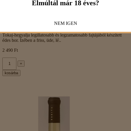
Elmúltál már 18 éves?
NEM
IGEN
Babits – Sárgamuskotály 2025
Tokaj-hegyalja legillatosabb és legzamatosabb fajtájából készített
édes bor. Ízében a friss, üde, lé..
2 490 Ft
+
kosárba