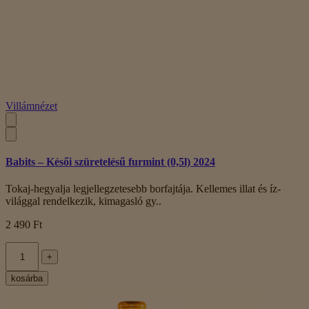
Villámnézet
Babits – Késői szüretelésű furmint (0,5l) 2024
Tokaj-hegyalja legjellegzetesebb borfajtája. Kellemes illat és íz-
világgal rendelkezik, kimagasló gy..
2 490 Ft
+
kosárba