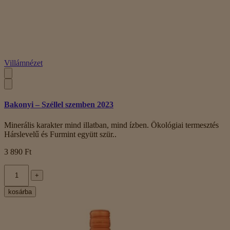
Villámnézet
Bakonyi – Széllel szemben 2023
Minerális karakter mind illatban, mind ízben. Ökológiai termesztés
Hárslevelű és Furmint együtt szür..
3 890 Ft
+
kosárba