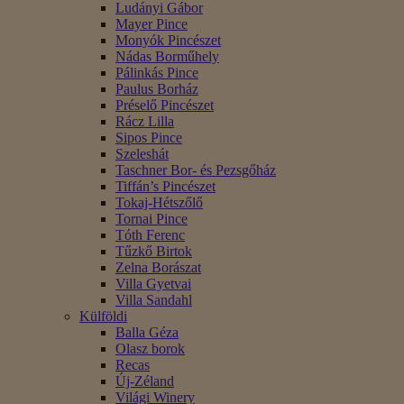
Ludányi Gábor
Mayer Pince
Monyók Pincészet
Nádas Borműhely
Pálinkás Pince
Paulus Borház
Préselő Pincészet
Rácz Lilla
Sipos Pince
Szeleshát
Taschner Bor- és Pezsgőház
Tiffán’s Pincészet
Tokaj-Hétszőlő
Tornai Pince
Tóth Ferenc
Tűzkő Birtok
Zelna Borászat
Villa Gyetvai
Villa Sandahl
Külföldi
Balla Géza
Olasz borok
Recas
Új-Zéland
Világi Winery