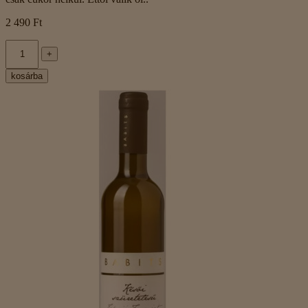
2 490 Ft
+
kosárba