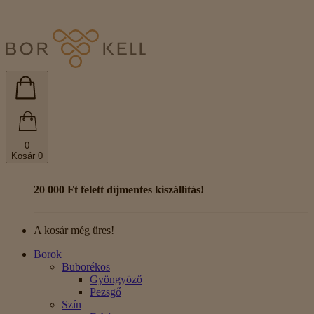
0
Kosár
0
20 000 Ft felett díjmentes kiszállítás!
A kosár még üres!
Borok
Buborékos
Gyöngyöző
Pezsgő
Szín