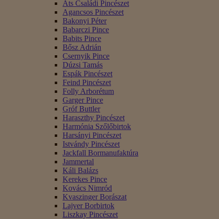
Áts Családi Pincészet
Agancsos Pincészet
Bakonyi Péter
Babarczi Pince
Babits Pince
Bősz Adrián
Csernyik Pince
Dúzsi Tamás
Espák Pincészet
Feind Pincészet
Folly Arborétum
Garger Pince
Gróf Buttler
Haraszthy Pincészet
Harmónia Szőlőbirtok
Harsányi Pincészet
Istvándy Pincészet
Jackfall Bormanufaktúra
Jammertal
Káli Balázs
Kerekes Pince
Kovács Nimród
Kvaszinger Borászat
Lajver Borbirtok
Liszkay Pincészet