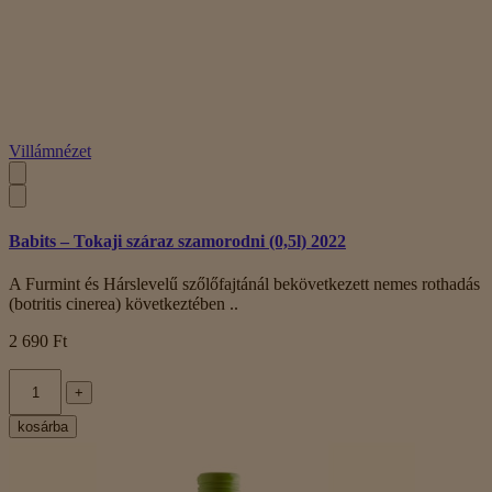
Villámnézet
Babits – Tokaji száraz szamorodni (0,5l) 2022
A Furmint és Hárslevelű szőlőfajtánál bekövetkezett nemes rothadás
(botritis cinerea) következtében ..
2 690 Ft
+
kosárba