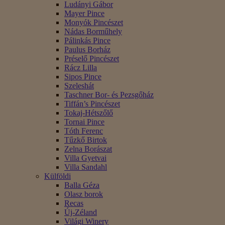
Ludányi Gábor
Mayer Pince
Monyók Pincészet
Nádas Borműhely
Pálinkás Pince
Paulus Borház
Préselő Pincészet
Rácz Lilla
Sipos Pince
Szeleshát
Taschner Bor- és Pezsgőház
Tiffán’s Pincészet
Tokaj-Hétszőlő
Tornai Pince
Tóth Ferenc
Tűzkő Birtok
Zelna Borászat
Villa Gyetvai
Villa Sandahl
Külföldi
Balla Géza
Olasz borok
Recas
Új-Zéland
Világi Winery