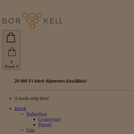
0
Kosár
0
20 000 Ft felett díjmentes kiszállítás!
A kosár még üres!
Borok
Buborékos
Gyöngyöző
Pezsgő
Szín