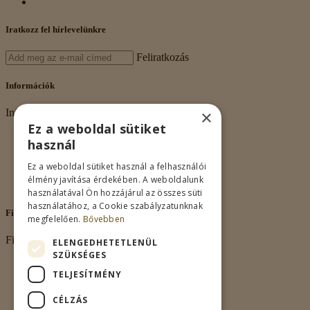
Iratkozz fel hírlevelünkre
Feliratkozás
Információk
×
Információk
Ez a weboldal sütiket
Rólunk
használ
Adatkezelés
Vásárlási feltételek
Ez a weboldal sütiket használ a felhasználói
Nagykereskedelem
élmény javítása érdekében. A weboldalunk
Kapcsolat
használatával Ön hozzájárul az összes süti
használatához, a Cookie szabályzatunknak
Fiókom
megfelelően.
Bővebben
Fiókom
ELENGEDHETETLENÜL
SZÜKSÉGES
Fiókom
TELJESÍTMÉNY
Rendeléseim
Kívánságlista
CÉLZÁS