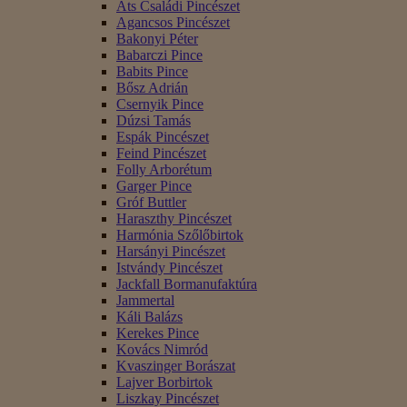
Áts Családi Pincészet
Agancsos Pincészet
Bakonyi Péter
Babarczi Pince
Babits Pince
Bősz Adrián
Csernyik Pince
Dúzsi Tamás
Espák Pincészet
Feind Pincészet
Folly Arborétum
Garger Pince
Gróf Buttler
Haraszthy Pincészet
Harmónia Szőlőbirtok
Harsányi Pincészet
Istvándy Pincészet
Jackfall Bormanufaktúra
Jammertal
Káli Balázs
Kerekes Pince
Kovács Nimród
Kvaszinger Borászat
Lajver Borbirtok
Liszkay Pincészet