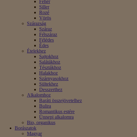
Fehér
Siller
Rozé
Vörös
Szárazság
Száraz
Félszáraz
Félédes
Édes
Ételekhez
Sajtokhoz
Salátákhoz
Tésztákhoz
Halakhoz
Szárnyasokhoz
Sültekhez
Desszerthez
Alkalomhoz
Baráti összejövetelhez
Bulira
Romantikus estére
Ünnepi alkalomra
Bio, organikus
Borászatok
Magyar