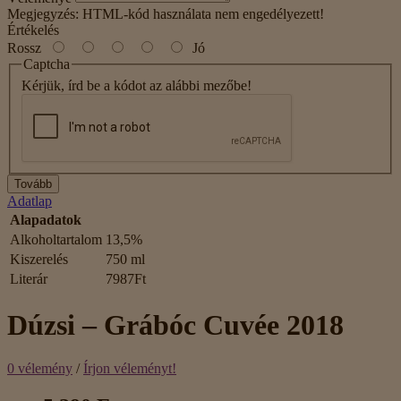
Megjegyzés:
HTML-kód használata nem engedélyezett!
Értékelés
Rossz
Jó
Captcha
Kérjük, írd be a kódot az alábbi mezőbe!
Tovább
Adatlap
Alapadatok
Alkoholtartalom
13,5%
Kiszerelés
750 ml
Literár
7987Ft
Dúzsi – Grábóc Cuvée 2018
0 vélemény
/
Írjon véleményt!