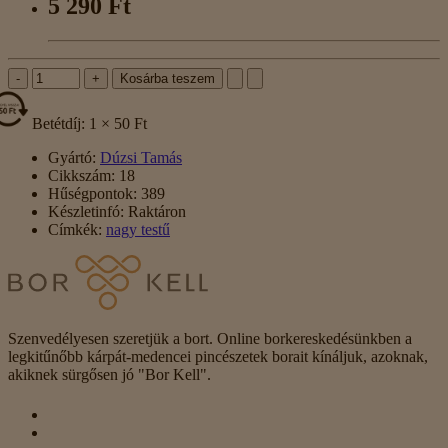
5 290 Ft
-
+
Kosárba teszem
Betétdíj: 1 × 50 Ft
Gyártó:
Dúzsi Tamás
Cikkszám:
18
Hűségpontok:
389
Készletinfó:
Raktáron
Címkék:
nagy testű
Szenvedélyesen szeretjük a bort. Online borkereskedésünkben a
legkitűnőbb kárpát-medencei pincészetek borait kínáljuk, azoknak,
akiknek sürgősen jó "Bor Kell".