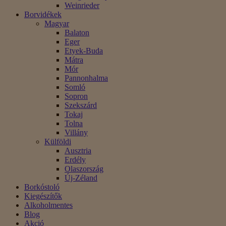
Weinrieder
Borvidékek
Magyar
Balaton
Eger
Etyek-Buda
Mátra
Mór
Pannonhalma
Somló
Sopron
Szekszárd
Tokaj
Tolna
Villány
Külföldi
Ausztria
Erdély
Olaszország
Új-Zéland
Borkóstoló
Kiegészítők
Alkoholmentes
Blog
Akció