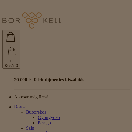
0
Kosár
0
20 000 Ft felett díjmentes kiszállítás!
A kosár még üres!
Borok
Buborékos
Gyöngyöző
Pezsgő
Szín