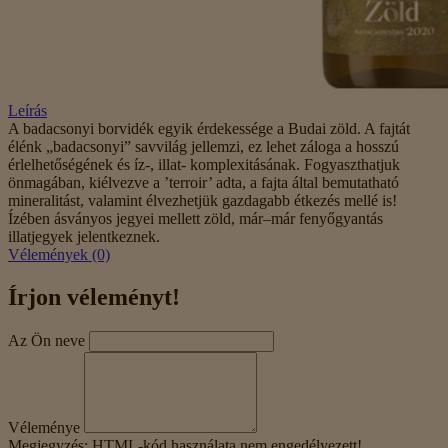
Leírás
A badacsonyi borvidék egyik érdekessége a Budai zöld. A fajtát
élénk „badacsonyi” savvilág jellemzi, ez lehet záloga a hosszú
érlelhetőségének és íz-, illat- komplexitásának. Fogyaszthatjuk
önmagában, kiélvezve a ’terroir’ adta, a fajta által bemutatható
mineralitást, valamint élvezhetjük gazdagabb étkezés mellé is!
Ízében ásványos jegyei mellett zöld, már–már fenyőgyantás
illatjegyek jelentkeznek.
Vélemények (0)
Írjon véleményt!
Az Ön neve
Véleménye
Megjegyzés:
HTML-kód használata nem engedélyezett!