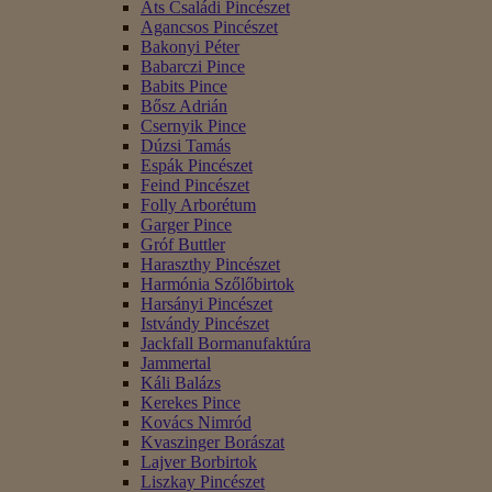
Áts Családi Pincészet
Agancsos Pincészet
Bakonyi Péter
Babarczi Pince
Babits Pince
Bősz Adrián
Csernyik Pince
Dúzsi Tamás
Espák Pincészet
Feind Pincészet
Folly Arborétum
Garger Pince
Gróf Buttler
Haraszthy Pincészet
Harmónia Szőlőbirtok
Harsányi Pincészet
Istvándy Pincészet
Jackfall Bormanufaktúra
Jammertal
Káli Balázs
Kerekes Pince
Kovács Nimród
Kvaszinger Borászat
Lajver Borbirtok
Liszkay Pincészet