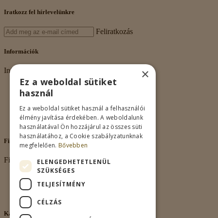
Iratkozz fel hírlevelünkre
Feliratkozás
Információk
×
Információk
Ez a weboldal sütiket
Rólunk
használ
Adatkezelés
Vásárlási feltételek
Ez a weboldal sütiket használ a felhasználói
Nagykereskedelem
élmény javítása érdekében. A weboldalunk
Kapcsolat
használatával Ön hozzájárul az összes süti
használatához, a Cookie szabályzatunknak
Fiókom
megfelelően.
Bővebben
Fiókom
ELENGEDHETETLENÜL
SZÜKSÉGES
Fiókom
TELJESÍTMÉNY
Rendeléseim
Kívánságlista
CÉLZÁS
Kapcsolat