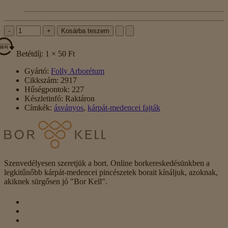
-
+
Kosárba teszem
Betétdíj: 1 × 50 Ft
Gyártó:
Folly Arborétum
Cikkszám:
2917
Hűségpontok:
227
Készletinfó:
Raktáron
Címkék:
ásványos
,
kárpát-medencei fajták
Szenvedélyesen szeretjük a bort. Online borkereskedésünkben a
legkitűnőbb kárpát-medencei pincészetek borait kínáljuk, azoknak,
akiknek sürgősen jó "Bor Kell".