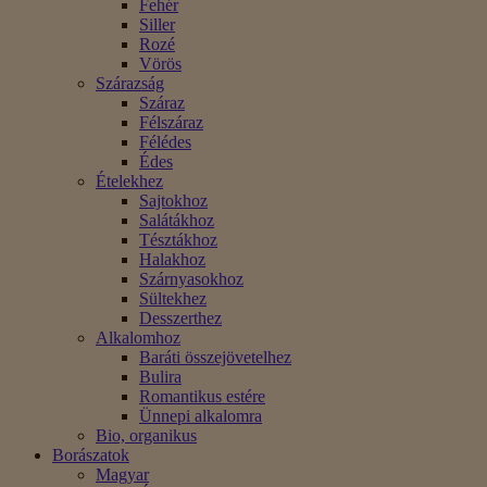
Fehér
Siller
Rozé
Vörös
Szárazság
Száraz
Félszáraz
Félédes
Édes
Ételekhez
Sajtokhoz
Salátákhoz
Tésztákhoz
Halakhoz
Szárnyasokhoz
Sültekhez
Desszerthez
Alkalomhoz
Baráti összejövetelhez
Bulira
Romantikus estére
Ünnepi alkalomra
Bio, organikus
Borászatok
Magyar