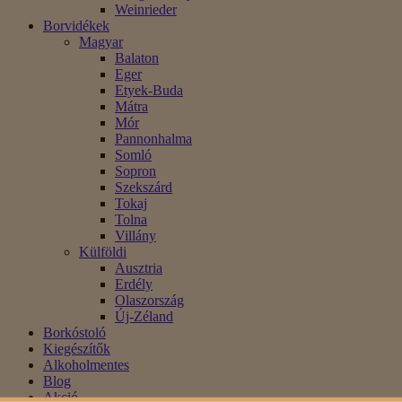
Weinrieder
Borvidékek
Magyar
Balaton
Eger
Etyek-Buda
Mátra
Mór
Pannonhalma
Somló
Sopron
Szekszárd
Tokaj
Tolna
Villány
Külföldi
Ausztria
Erdély
Olaszország
Új-Zéland
Borkóstoló
Kiegészítők
Alkoholmentes
Blog
Akció