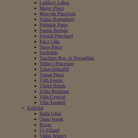
Ludányi Gábor
Mayer Pince
Monyók Pincészet
Nádas Borműhely
Pálinkás Pince
Paulus Borház
Préselő Pincészet
Rácz Lilla
Sipos Pince
Szeleshát
Taschner Bor- és Pezsgőház
Tiffán’s Pincészet
Tokaj-Hétszőlő
Tornai Pince
Tóth Ferenc
Tűzkő Birtok
Zelna Borászat
Villa Gyetvai
Villa Sandahl
Külföldi
Balla Géza
Olasz borok
Recas
Új-Zéland
Világi Winery