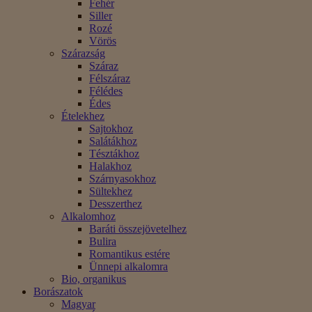
Fehér
Siller
Rozé
Vörös
Szárazság
Száraz
Félszáraz
Félédes
Édes
Ételekhez
Sajtokhoz
Salátákhoz
Tésztákhoz
Halakhoz
Szárnyasokhoz
Sültekhez
Desszerthez
Alkalomhoz
Baráti összejövetelhez
Bulira
Romantikus estére
Ünnepi alkalomra
Bio, organikus
Borászatok
Magyar