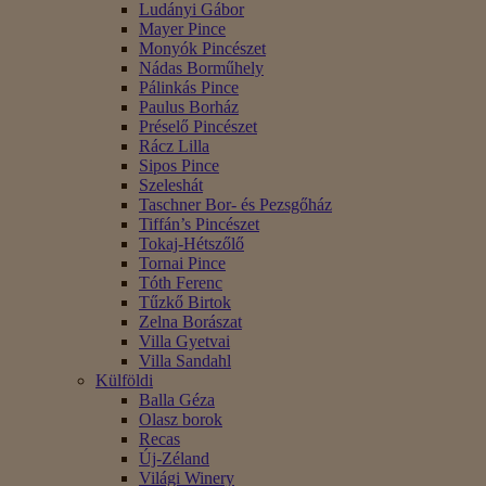
Ludányi Gábor
Mayer Pince
Monyók Pincészet
Nádas Borműhely
Pálinkás Pince
Paulus Borház
Préselő Pincészet
Rácz Lilla
Sipos Pince
Szeleshát
Taschner Bor- és Pezsgőház
Tiffán’s Pincészet
Tokaj-Hétszőlő
Tornai Pince
Tóth Ferenc
Tűzkő Birtok
Zelna Borászat
Villa Gyetvai
Villa Sandahl
Külföldi
Balla Géza
Olasz borok
Recas
Új-Zéland
Világi Winery