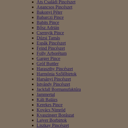
Áts Családi Pincészet
Agancsos Pincészet
Bakonyi Péter
Babarczi Pince
Babits Pince
Bősz Adrián
Csernyik Pince
Dúzsi Tamás
Espák Pincészet
Feind Pincészet
Folly Arborétum
Garger Pince
Gróf Buttler
Haraszthy Pincészet
Harmónia Szőlőbirtok
Harsányi Pincészet
Istvándy Pincészet
Jackfall Bormanufaktúra
Jammertal
Káli Balázs
Kerekes Pince
Kovács Nimród
Kvaszinger Borászat
Lajver Borbirtok
Liszkay Pincészet