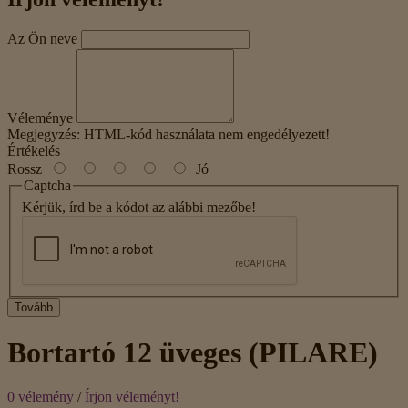
Az Ön neve
Véleménye
Megjegyzés:
HTML-kód használata nem engedélyezett!
Értékelés
Rossz
Jó
Captcha
Kérjük, írd be a kódot az alábbi mezőbe!
Tovább
Bortartó 12 üveges (PILARE)
0 vélemény
/
Írjon véleményt!