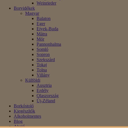
Weinrieder
Borvidékek
Magyar
Balaton
Eger
Etyek-Buda
Mátra
Mór
Pannonhalma
Somló
Sopron
Szekszárd
Tokaj
Tolna
Villány
Külföldi
Ausztria
Erdély
Olaszország
Új-Zéland
Borkóstoló
Kiegészítők
Alkoholmentes
Blog
Akció