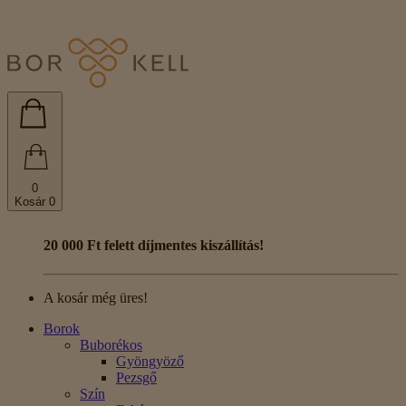
0
Kosár
0
20 000 Ft felett díjmentes kiszállítás!
A kosár még üres!
Borok
Buborékos
Gyöngyöző
Pezsgő
Szín