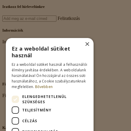
Iratkozz fel hírlevelünkre
Feliratkozás
Információk
×
Információk
Ez a weboldal sütiket
Rólunk
használ
Adatkezelés
Vásárlási feltételek
Ez a weboldal sütiket használ a felhasználói
Nagykereskedelem
élmény javítása érdekében. A weboldalunk
Kapcsolat
használatával Ön hozzájárul az összes süti
használatához, a Cookie szabályzatunknak
Fiókom
megfelelően.
Bővebben
Fiókom
ELENGEDHETETLENÜL
SZÜKSÉGES
Fiókom
TELJESÍTMÉNY
Rendeléseim
Kívánságlista
CÉLZÁS
Kapcsolat