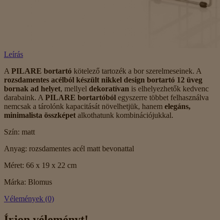
Leírás
A
PILARE bortartó
kötelező tartozék a bor szerelmeseinek. A
rozsdamentes acélból készült nikkel design bortartó 12 üveg
bornak ad helyet
, mellyel
dekoratívan
is elhelyezhetők kedvenc
darabaink. A
PILARE bortartóból
egyszerre többet felhasználva
nemcsak a tárolónk kapacitását növelhetjük, hanem
elegáns,
minimalista összképet
alkothatunk kombinációjukkal.
Szín: matt
Anyag: rozsdamentes acél matt bevonattal
Méret: 66 x 19 x 22 cm
Márka: Blomus
Vélemények (0)
Írjon véleményt!