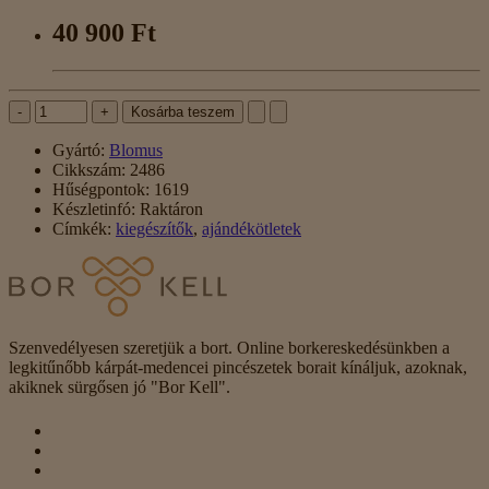
40 900 Ft
-
+
Kosárba teszem
Gyártó:
Blomus
Cikkszám:
2486
Hűségpontok:
1619
Készletinfó:
Raktáron
Címkék:
kiegészítők
,
ajándékötletek
Szenvedélyesen szeretjük a bort. Online borkereskedésünkben a
legkitűnőbb kárpát-medencei pincészetek borait kínáljuk, azoknak,
akiknek sürgősen jó "Bor Kell".