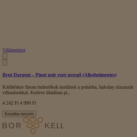
Villámnézet
Brut Dargent – Pinot noir rozé pezsgő (Alkoholmentes)
Kitöltéskor finom buborékok kerülnek a pohárba, halvány rózsaszín
villanásokkal. Kedves illatában pi..
4 242 Ft
4 990 Ft
Kosárba teszem