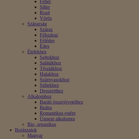
Fehér
Siller
Rozé
Vörös
Szárazság
Száraz
Félszáraz
Félédes
Édes
Ételekhez
Sajtokhoz
Salátákhoz
Tésztákhoz
Halakhoz
Szárnyasokhoz
Sültekhez
Desszerthez
Alkalomhoz
Baráti összejövetelhez
Bulira
Romantikus estére
Ünnepi alkalomra
Bio, organikus
Borászatok
Magyar