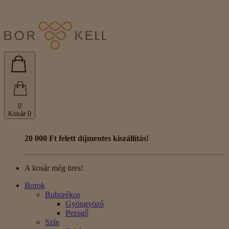
0
Kosár
0
20 000 Ft felett díjmentes kiszállítás!
A kosár még üres!
Borok
Buborékos
Gyöngyöző
Pezsgő
Szín