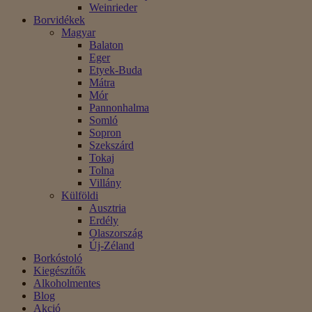
Weinrieder
Borvidékek
Magyar
Balaton
Eger
Etyek-Buda
Mátra
Mór
Pannonhalma
Somló
Sopron
Szekszárd
Tokaj
Tolna
Villány
Külföldi
Ausztria
Erdély
Olaszország
Új-Zéland
Borkóstoló
Kiegészítők
Alkoholmentes
Blog
Akció