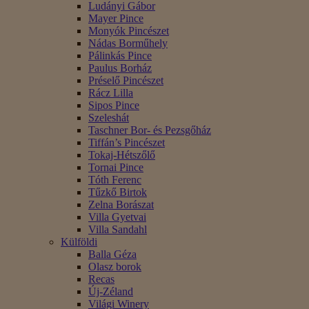
Ludányi Gábor
Mayer Pince
Monyók Pincészet
Nádas Borműhely
Pálinkás Pince
Paulus Borház
Préselő Pincészet
Rácz Lilla
Sipos Pince
Szeleshát
Taschner Bor- és Pezsgőház
Tiffán’s Pincészet
Tokaj-Hétszőlő
Tornai Pince
Tóth Ferenc
Tűzkő Birtok
Zelna Borászat
Villa Gyetvai
Villa Sandahl
Külföldi
Balla Géza
Olasz borok
Recas
Új-Zéland
Világi Winery