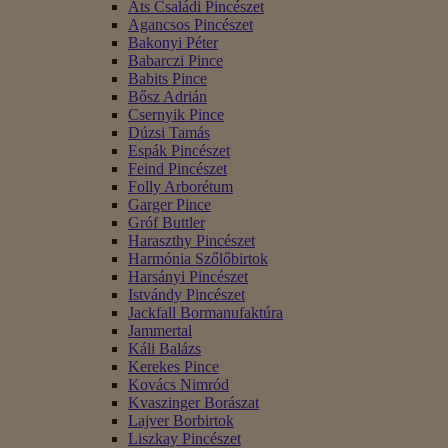
Áts Családi Pincészet
Agancsos Pincészet
Bakonyi Péter
Babarczi Pince
Babits Pince
Bősz Adrián
Csernyik Pince
Dúzsi Tamás
Espák Pincészet
Feind Pincészet
Folly Arborétum
Garger Pince
Gróf Buttler
Haraszthy Pincészet
Harmónia Szőlőbirtok
Harsányi Pincészet
Istvándy Pincészet
Jackfall Bormanufaktúra
Jammertal
Káli Balázs
Kerekes Pince
Kovács Nimród
Kvaszinger Borászat
Lajver Borbirtok
Liszkay Pincészet