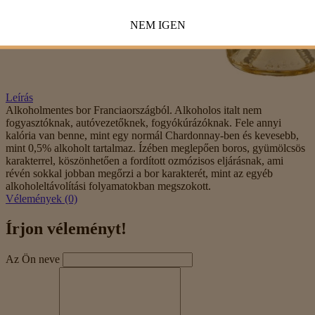
NEM
IGEN
Leírás
Alkoholmentes bor Franciaországból. Alkoholos italt nem
fogyasztóknak, autóvezetőknek, fogyókúrázóknak. Fele annyi
kalória van benne, mint egy normál Chardonnay-ben és kevesebb,
mint 0,5% alkoholt tartalmaz. Ízében meglepően boros, gyümölcsös
karakterrel, köszönhetően a fordított ozmózisos eljárásnak, ami
révén sokkal jobban megőrzi a bor karakterét, mint az egyéb
alkoholeltávolítási folyamatokban megszokott.
Vélemények (0)
Írjon véleményt!
Az Ön neve