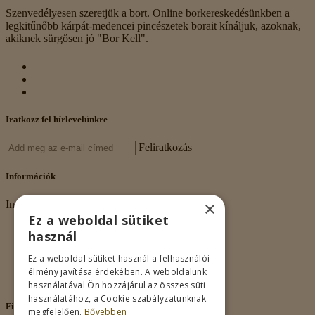
Szenvedélyesen szeretjük a bort. Online borkereskedésünkben a
legkitűnőbb kárpát-medencei pincészetek borait kínáljuk, azoknak,
akiknek sürgősen jó "Bor Kell".
Iratkozz fel hírlevelünkre
Feliratkozás
Információk
×
Információk
Ez a weboldal sütiket
Rólunk
használ
Adatkezelés
Vásárlási feltételek
Ez a weboldal sütiket használ a felhasználói
Nagykereskedelem
élmény javítása érdekében. A weboldalunk
Kapcsolat
használatával Ön hozzájárul az összes süti
használatához, a Cookie szabályzatunknak
Fiókom
megfelelően.
Bővebben