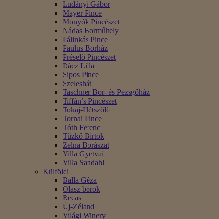
Ludányi Gábor
Mayer Pince
Monyók Pincészet
Nádas Borműhely
Pálinkás Pince
Paulus Borház
Préselő Pincészet
Rácz Lilla
Sipos Pince
Szeleshát
Taschner Bor- és Pezsgőház
Tiffán’s Pincészet
Tokaj-Hétszőlő
Tornai Pince
Tóth Ferenc
Tűzkő Birtok
Zelna Borászat
Villa Gyetvai
Villa Sandahl
Külföldi
Balla Géza
Olasz borok
Recas
Új-Zéland
Világi Winery