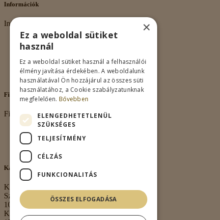
Információk
×
Információk
Ez a weboldal sütiket
Rólunk
használ
Adatkezelés
Vásárlási feltételek
Ez a weboldal sütiket használ a felhasználói
Nagykereskedelem
élmény javítása érdekében. A weboldalunk
Kapcsolat
használatával Ön hozzájárul az összes süti
használatához, a Cookie szabályzatunknak
Fiókom
megfelelően.
Bővebben
Fiókom
ELENGEDHETETLENÜL
SZÜKSÉGES
Fiókom
TELJESÍTMÉNY
Rendeléseim
Kívánságlista
CÉLZÁS
Kapcsolat
FUNKCIONALITÁS
Kapcsolat
Székhely:
ÖSSZES ELFOGADÁSA
1063 Budapest,
Kmety György u.