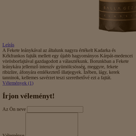
Leírás
A Fekete leánykával az általunk nagyra értékelt Kadarka és
Kékfrankos fajták mellett egy újabb hagyományos Kárpát-medencei
vörösborfajtával gazdagodott a választékunk. Borunkban a Fekete
leánykára jellemző intenzív gyümölcsösség, meggyre, fekete
ribizlire, áfonyára emlékeztető illatjegyek. Ízében, lágy, kerek
tanninok, kellemes savérzet teszi szerethetővé ezt a fajtát.
Vélemények (1)
Írjon véleményt!
Az Ön neve
Véleménye