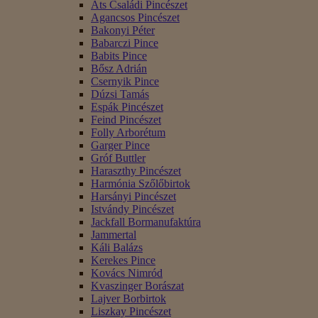
Áts Családi Pincészet
Agancsos Pincészet
Bakonyi Péter
Babarczi Pince
Babits Pince
Bősz Adrián
Csernyik Pince
Dúzsi Tamás
Espák Pincészet
Feind Pincészet
Folly Arborétum
Garger Pince
Gróf Buttler
Haraszthy Pincészet
Harmónia Szőlőbirtok
Harsányi Pincészet
Istvándy Pincészet
Jackfall Bormanufaktúra
Jammertal
Káli Balázs
Kerekes Pince
Kovács Nimród
Kvaszinger Borászat
Lajver Borbirtok
Liszkay Pincészet