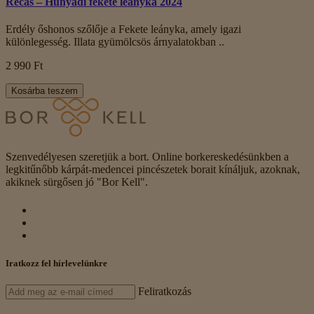
Recas – Hunyadi fekete leányka 2024
Erdély őshonos szőlője a Fekete leányka, amely igazi
különlegesség. Illata gyümölcsös árnyalatokban ..
2 990 Ft
Kosárba teszem
Szenvedélyesen szeretjük a bort. Online borkereskedésünkben a
legkitűnőbb kárpát-medencei pincészetek borait kínáljuk, azoknak,
akiknek sürgősen jó "Bor Kell".
Iratkozz fel hírlevelünkre
Feliratkozás