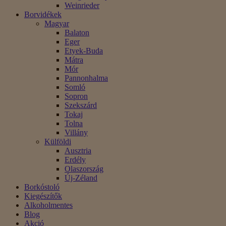
Weinrieder
Borvidékek
Magyar
Balaton
Eger
Etyek-Buda
Mátra
Mór
Pannonhalma
Somló
Sopron
Szekszárd
Tokaj
Tolna
Villány
Külföldi
Ausztria
Erdély
Olaszország
Új-Zéland
Borkóstoló
Kiegészítők
Alkoholmentes
Blog
Akció