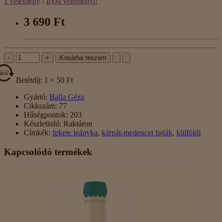
1 vélemény
/
Írjon véleményt!
3 690 Ft
-
+
Kosárba teszem
Betétdíj: 1 × 50 Ft
Gyártó:
Balla Géza
Cikkszám:
77
Hűségpontok:
203
Készletinfó:
Raktáron
Címkék:
fekete leányka
,
kárpát-medencei fajták
,
külföldi
Kapcsolódó termékek