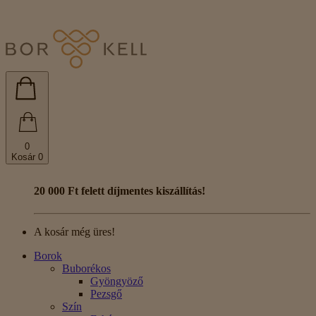
0
Kosár
0
20 000 Ft felett díjmentes kiszállítás!
A kosár még üres!
Borok
Buborékos
Gyöngyöző
Pezsgő
Szín