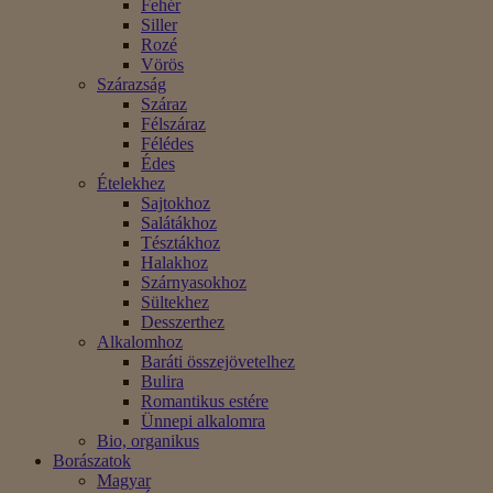
Fehér
Siller
Rozé
Vörös
Szárazság
Száraz
Félszáraz
Félédes
Édes
Ételekhez
Sajtokhoz
Salátákhoz
Tésztákhoz
Halakhoz
Szárnyasokhoz
Sültekhez
Desszerthez
Alkalomhoz
Baráti összejövetelhez
Bulira
Romantikus estére
Ünnepi alkalomra
Bio, organikus
Borászatok
Magyar