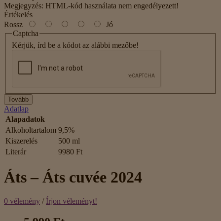
Megjegyzés:
HTML-kód használata nem engedélyezett!
Értékelés
Rossz
Jó
Captcha
Kérjük, írd be a kódot az alábbi mezőbe!
Tovább
Adatlap
Alapadatok
Alkoholtartalom
9,5%
Kiszerelés
500 ml
Literár
9980 Ft
Áts – Áts cuvée 2024
0 vélemény
/
Írjon véleményt!