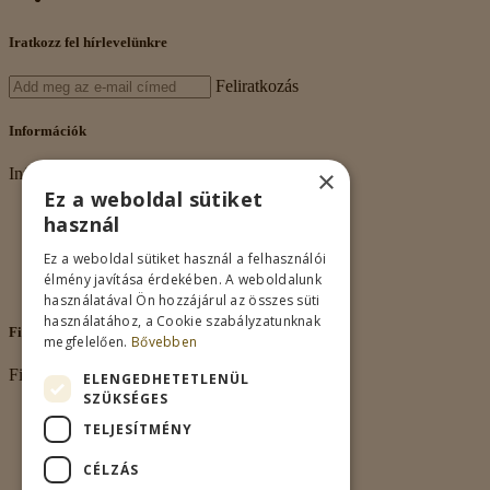
Iratkozz fel hírlevelünkre
Feliratkozás
Információk
×
Információk
Ez a weboldal sütiket
Rólunk
használ
Adatkezelés
Vásárlási feltételek
Ez a weboldal sütiket használ a felhasználói
Nagykereskedelem
élmény javítása érdekében. A weboldalunk
Kapcsolat
használatával Ön hozzájárul az összes süti
használatához, a Cookie szabályzatunknak
Fiókom
megfelelően.
Bővebben
Fiókom
ELENGEDHETETLENÜL
SZÜKSÉGES
Fiókom
TELJESÍTMÉNY
Rendeléseim
Kívánságlista
CÉLZÁS