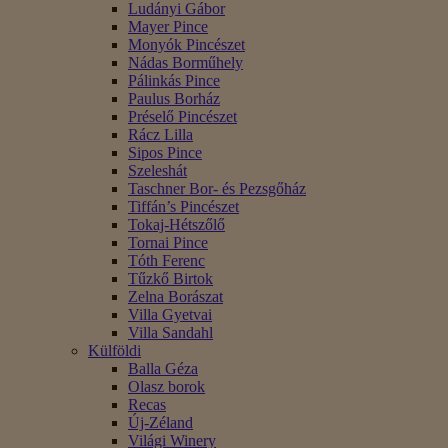
Ludányi Gábor
Mayer Pince
Monyók Pincészet
Nádas Borműhely
Pálinkás Pince
Paulus Borház
Préselő Pincészet
Rácz Lilla
Sipos Pince
Szeleshát
Taschner Bor- és Pezsgőház
Tiffán’s Pincészet
Tokaj-Hétszőlő
Tornai Pince
Tóth Ferenc
Tűzkő Birtok
Zelna Borászat
Villa Gyetvai
Villa Sandahl
Külföldi
Balla Géza
Olasz borok
Recas
Új-Zéland
Világi Winery