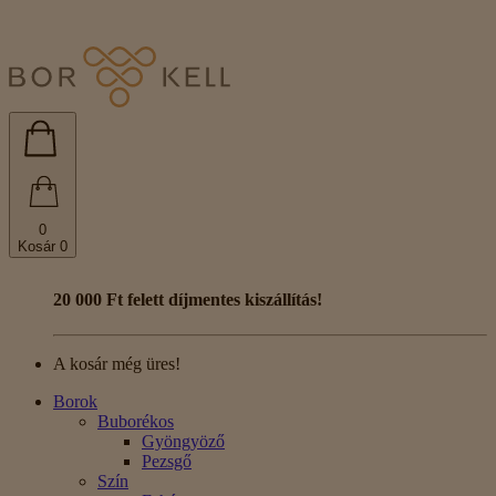
0
Kosár
0
20 000 Ft felett díjmentes kiszállítás!
A kosár még üres!
Borok
Buborékos
Gyöngyöző
Pezsgő
Szín