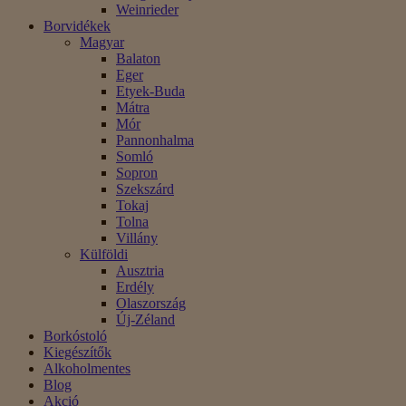
Weinrieder
Borvidékek
Magyar
Balaton
Eger
Etyek-Buda
Mátra
Mór
Pannonhalma
Somló
Sopron
Szekszárd
Tokaj
Tolna
Villány
Külföldi
Ausztria
Erdély
Olaszország
Új-Zéland
Borkóstoló
Kiegészítők
Alkoholmentes
Blog
Akció