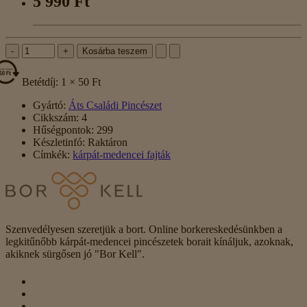
5 990 Ft
-
+
Kosárba teszem
Betétdíj: 1 × 50 Ft
Gyártó:
Áts Családi Pincészet
Cikkszám:
4
Hűségpontok:
299
Készletinfó:
Raktáron
Címkék:
kárpát-medencei fajták
Szenvedélyesen szeretjük a bort. Online borkereskedésünkben a
legkitűnőbb kárpát-medencei pincészetek borait kínáljuk, azoknak,
akiknek sürgősen jó "Bor Kell".