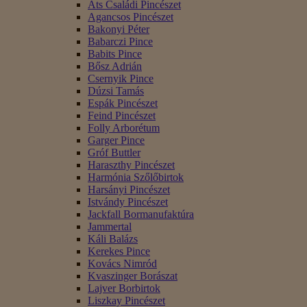
Áts Családi Pincészet
Agancsos Pincészet
Bakonyi Péter
Babarczi Pince
Babits Pince
Bősz Adrián
Csernyik Pince
Dúzsi Tamás
Espák Pincészet
Feind Pincészet
Folly Arborétum
Garger Pince
Gróf Buttler
Haraszthy Pincészet
Harmónia Szőlőbirtok
Harsányi Pincészet
Istvándy Pincészet
Jackfall Bormanufaktúra
Jammertal
Káli Balázs
Kerekes Pince
Kovács Nimród
Kvaszinger Borászat
Lajver Borbirtok
Liszkay Pincészet