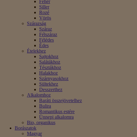
Fehér
Siller
Rozé
Vörös
Szárazság
Száraz
Félszáraz
Félédes
Édes
Ételekhez
Sajtokhoz
Salátákhoz
Tésztákhoz
Halakhoz
Szárnyasokhoz
Sültekhez
Desszerthez
Alkalomhoz
Baráti összejövetelhez
Bulira
Romantikus estére
Ünnepi alkalomra
Bio, organikus
Borászatok
Magyar