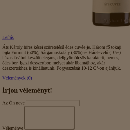
Leírás
Áts Károly híres kései szüretelésű édes cuvée-je. Három fő tokaji
fajta Furmint (60%), Sárgamuskotály (30%) és Hárslevelű (10%)
házasításából készült elegáns, déligyümölcsös karakterű, nemes,
édes bor. Igazi desszertbor, melyet akár libamájhoz, akár
desszertekhez is kínálhatunk. Fogyasztását 10-12 C°-on ajánljuk.
Vélemények (0)
Írjon véleményt!
Az Ön neve
Véleménye