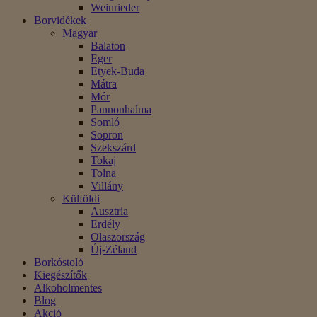
Weinrieder
Borvidékek
Magyar
Balaton
Eger
Etyek-Buda
Mátra
Mór
Pannonhalma
Somló
Sopron
Szekszárd
Tokaj
Tolna
Villány
Külföldi
Ausztria
Erdély
Olaszország
Új-Zéland
Borkóstoló
Kiegészítők
Alkoholmentes
Blog
Akció