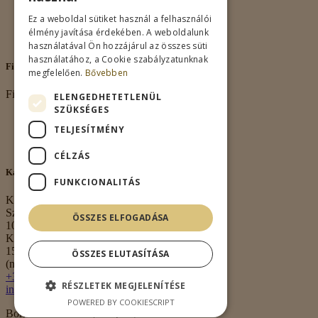
Adatkezelés
Vásárlási feltételek
Ez a weboldal sütiket használ a felhasználói
Nagykereskedelem
élmény javítása érdekében. A weboldalunk
Kapcsolat
használatával Ön hozzájárul az összes süti
használatához, a Cookie szabályzatunknak
Fiókom
megfelelően.
Bővebben
Fiókom
ELENGEDHETETLENÜL
SZÜKSÉGES
Fiókom
TELJESÍTMÉNY
Rendeléseim
Kívánságlista
CÉLZÁS
Kapcsolat
FUNKCIONALITÁS
Kapcsolat
Székhely:
ÖSSZES ELFOGADÁSA
1063 Budapest,
Kmety György u.
15. 3. em. 1.
ÖSSZES ELUTASÍTÁSA
(nem átvételi pont)
+36 30 474 0020
RÉSZLETEK MEGJELENÍTÉSE
info@borkell.hu
POWERED BY COOKIESCRIPT
Borkell.hu © 2026 | Shop By
Meraki