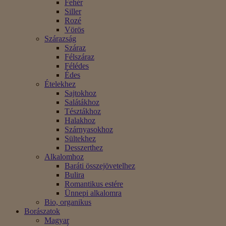
Fehér
Siller
Rozé
Vörös
Szárazság
Száraz
Félszáraz
Félédes
Édes
Ételekhez
Sajtokhoz
Salátákhoz
Tésztákhoz
Halakhoz
Szárnyasokhoz
Sültekhez
Desszerthez
Alkalomhoz
Baráti összejövetelhez
Bulira
Romantikus estére
Ünnepi alkalomra
Bio, organikus
Borászatok
Magyar