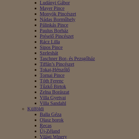
Ludányi Gábor
Mayer Pince
Monyók Pincészet
Nádas Borműhely
Pálinkás Pince
Paulus Borház
Préselő Pincészet
Rácz Lilla
Sipos Pince
Szeleshát
Taschner Bor- és Pezsgőház
Tiffán’s Pincészet
Tokaj-Hétszőlő
Tornai Pince
Tóth Ferenc
Tűzkő Birtok
Zelna Borászat
Villa Gyetvai
Villa Sandahl
Külföldi
Balla Géza
Olasz borok
Recas
Új-Zéland
Világi Winery