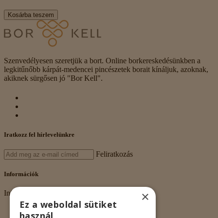
Kosárba teszem
Szenvedélyesen szeretjük a bort. Online borkereskedésünkben a
legkitűnőbb kárpát-medencei pincészetek borait kínáljuk, azoknak,
akiknek sürgősen jó "Bor Kell".
Iratkozz fel hírlevelünkre
Feliratkozás
Információk
×
Információk
Ez a weboldal sütiket
Rólunk
használ