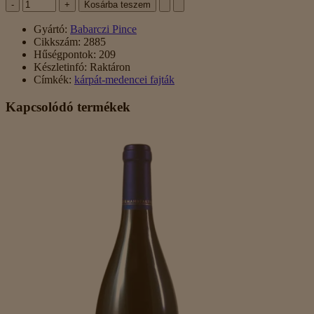
-
+
Kosárba teszem
Gyártó:
Babarczi Pince
Cikkszám:
2885
Hűségpontok:
209
Készletinfó:
Raktáron
Címkék:
kárpát-medencei fajták
Kapcsolódó termékek