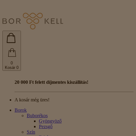
0
Kosár
0
20 000 Ft felett díjmentes kiszállítás!
A kosár még üres!
Borok
Buborékos
Gyöngyöző
Pezsgő
Szín