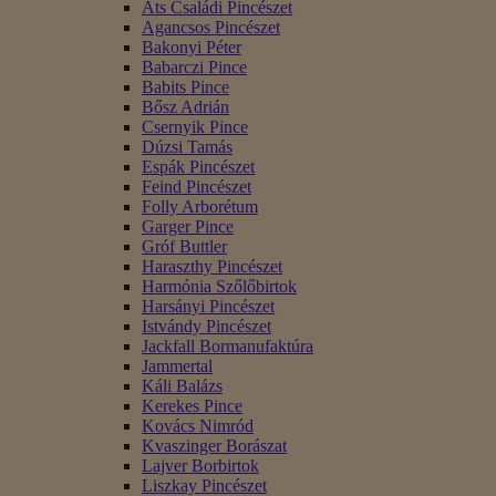
Áts Családi Pincészet
Agancsos Pincészet
Bakonyi Péter
Babarczi Pince
Babits Pince
Bősz Adrián
Csernyik Pince
Dúzsi Tamás
Espák Pincészet
Feind Pincészet
Folly Arborétum
Garger Pince
Gróf Buttler
Haraszthy Pincészet
Harmónia Szőlőbirtok
Harsányi Pincészet
Istvándy Pincészet
Jackfall Bormanufaktúra
Jammertal
Káli Balázs
Kerekes Pince
Kovács Nimród
Kvaszinger Borászat
Lajver Borbirtok
Liszkay Pincészet