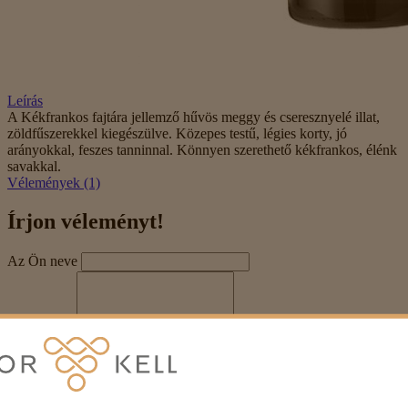
Leírás
A Kékfrankos fajtára jellemző hűvös meggy és cseresznyelé illat,
zöldfűszerekkel kiegészülve. Közepes testű, légies korty, jó
arányokkal, feszes tanninnal. Könnyen szerethető kékfrankos, élénk
savakkal.
Vélemények (1)
Írjon véleményt!
Az Ön neve
Véleménye
Megjegyzés:
HTML-kód használata nem engedélyezett!
Értékelés
Rossz
Jó
Captcha