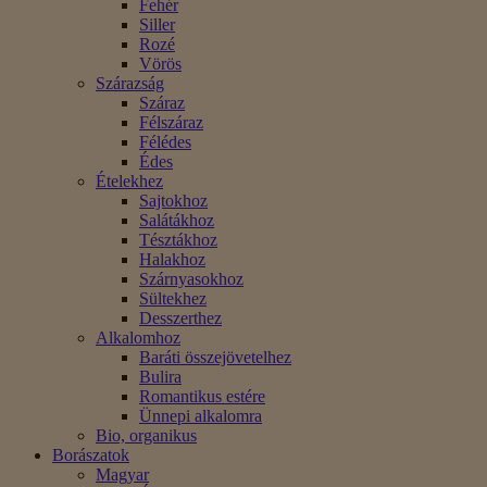
Fehér
Siller
Rozé
Vörös
Szárazság
Száraz
Félszáraz
Félédes
Édes
Ételekhez
Sajtokhoz
Salátákhoz
Tésztákhoz
Halakhoz
Szárnyasokhoz
Sültekhez
Desszerthez
Alkalomhoz
Baráti összejövetelhez
Bulira
Romantikus estére
Ünnepi alkalomra
Bio, organikus
Borászatok
Magyar