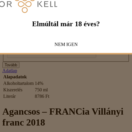
Véleménye
Megjegyzés:
HTML-kód használata nem engedélyezett!
Értékelés
Rossz
Jó
Elmúltál már 18 éves?
Captcha
Kérjük, írd be a kódot az alábbi mezőbe!
NEM
IGEN
Tovább
Adatlap
Alapadatok
Alkoholtartalom
14%
Kiszerelés
750 ml
Literár
8786 Ft
Agancsos – FRANCia Villányi
franc 2018