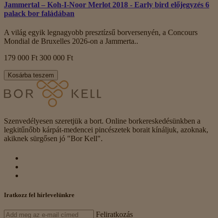
Jammertal – Koh-I-Noor Merlot 2018 - Early bird előjegyzés 6
palack bor faládában
A világ egyik legnagyobb presztízsű borversenyén, a Concours
Mondial de Bruxelles 2026-on a Jammerta..
179 000 Ft
300 000 Ft
Kosárba teszem
Szenvedélyesen szeretjük a bort. Online borkereskedésünkben a
legkitűnőbb kárpát-medencei pincészetek borait kínáljuk, azoknak,
akiknek sürgősen jó "Bor Kell".
Iratkozz fel hírlevelünkre
Feliratkozás