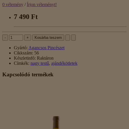
0 vélemény
/
Írjon véleményt!
7 490 Ft
-
+
Kosárba teszem
Gyártó:
Agancsos Pincészet
Cikkszám:
56
Készletinfó:
Raktáron
Címkék:
nagy testű
,
ajándékötletek
Kapcsolódó termékek