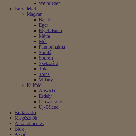
Weinrieder
Borvidékek
Magyar
Balaton
Eger
Etyek-Buda
Mátra
Mór
Pannonhalma
Somló
Sopron
Szekszárd
Tokaj
Tolna
Villány
Külföldi
Ausztria
Erdély
Olaszország
Új-Zéland
Borkóstoló
Kiegészítők
Alkoholmentes
Blog
Akció