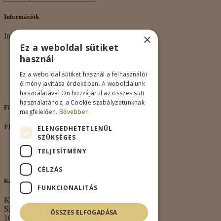
Információk
×
Információk
Ez a weboldal sütiket
Rólunk
használ
Adatkezelés
Vásárlási feltételek
Ez a weboldal sütiket használ a felhasználói
Nagykereskedelem
élmény javítása érdekében. A weboldalunk
Kapcsolat
használatával Ön hozzájárul az összes süti
használatához, a Cookie szabályzatunknak
Fiókom
megfelelően.
Bővebben
Fiókom
ELENGEDHETETLENÜL
SZÜKSÉGES
Fiókom
TELJESÍTMÉNY
Rendeléseim
Kívánságlista
CÉLZÁS
Kapcsolat
FUNKCIONALITÁS
Kapcsolat
Székhely:
ÖSSZES ELFOGADÁSA
1063 Budapest,