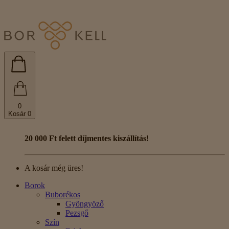
0
Kosár
0
20 000 Ft felett díjmentes kiszállítás!
A kosár még üres!
Borok
Buborékos
Gyöngyöző
Pezsgő
Szín