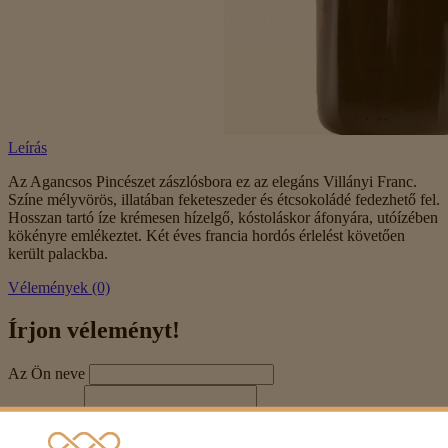
Leírás
Az Agancsos Pincészet zászlósbora ez az elegáns Villányi Franc.
Színe mélyvörös, illatában feketeszeder és étcsokoládé fedezhető fel.
Hosszan tartó íze krémesen hízelgő, kóstoláskor áfonyára, utóízében
kökényre emlékeztet. Két éves francia hordós érlelést követően
került palackba.
Vélemények (0)
Írjon véleményt!
Az Ön neve