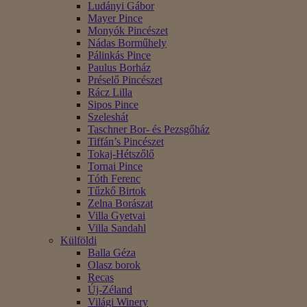
Ludányi Gábor
Mayer Pince
Monyók Pincészet
Nádas Borműhely
Pálinkás Pince
Paulus Borház
Préselő Pincészet
Rácz Lilla
Sipos Pince
Szeleshát
Taschner Bor- és Pezsgőház
Tiffán’s Pincészet
Tokaj-Hétszőlő
Tornai Pince
Tóth Ferenc
Tűzkő Birtok
Zelna Borászat
Villa Gyetvai
Villa Sandahl
Külföldi
Balla Géza
Olasz borok
Recas
Új-Zéland
Világi Winery