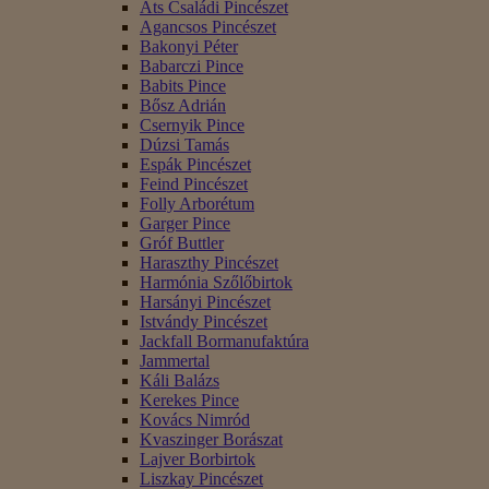
Áts Családi Pincészet
Agancsos Pincészet
Bakonyi Péter
Babarczi Pince
Babits Pince
Bősz Adrián
Csernyik Pince
Dúzsi Tamás
Espák Pincészet
Feind Pincészet
Folly Arborétum
Garger Pince
Gróf Buttler
Haraszthy Pincészet
Harmónia Szőlőbirtok
Harsányi Pincészet
Istvándy Pincészet
Jackfall Bormanufaktúra
Jammertal
Káli Balázs
Kerekes Pince
Kovács Nimród
Kvaszinger Borászat
Lajver Borbirtok
Liszkay Pincészet