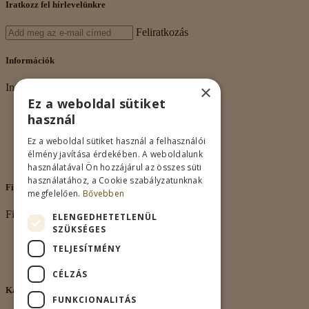
Iratkozz fel hírlevelünkre
Feliratkozás
Információk
×
Információk
Ez a weboldal sütiket
Rólunk
használ
Adatkezelés
Vásárlási feltételek
Ez a weboldal sütiket használ a felhasználói
Nagykereskedelem
élmény javítása érdekében. A weboldalunk
Kapcsolat
használatával Ön hozzájárul az összes süti
használatához, a Cookie szabályzatunknak
Fiókom
megfelelően.
Bővebben
Fiókom
ELENGEDHETETLENÜL
SZÜKSÉGES
Fiókom
TELJESÍTMÉNY
Rendeléseim
Kívánságlista
CÉLZÁS
Kapcsolat
FUNKCIONALITÁS