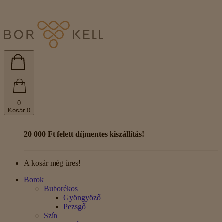
0
Kosár
0
20 000 Ft felett díjmentes kiszállítás!
A kosár még üres!
Borok
Buborékos
Gyöngyöző
Pezsgő
Szín