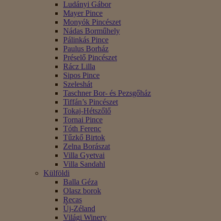
Ludányi Gábor
Mayer Pince
Monyók Pincészet
Nádas Borműhely
Pálinkás Pince
Paulus Borház
Préselő Pincészet
Rácz Lilla
Sipos Pince
Szeleshát
Taschner Bor- és Pezsgőház
Tiffán’s Pincészet
Tokaj-Hétszőlő
Tornai Pince
Tóth Ferenc
Tűzkő Birtok
Zelna Borászat
Villa Gyetvai
Villa Sandahl
Külföldi
Balla Géza
Olasz borok
Recas
Új-Zéland
Világi Winery