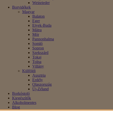
Weinrieder
Borvidékek
Magyar
Balaton
Eger
Etyek-Buda
Mátra
Mór
Pannonhalma
Somló
Sopron
Szekszárd
Tokaj
Tolna
Villány
Külföldi
Ausztria
Erdély
Olaszország
Új-Zéland
Borkóstoló
Kiegészítők
Alkoholmentes
Blog
Akció