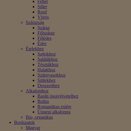
Fehér
Siller
Rozé
Vörös
Szárazság
Száraz
Félszáraz
Félédes
Édes
Ételekhez
Sajtokhoz
Salátákhoz
Tésztákhoz
Halakhoz
Szárnyasokhoz
Sültekhez
Desszerthez
Alkalomhoz
Baráti összejövetelhez
Bulira
Romantikus estére
Ünnepi alkalomra
Bio, organikus
Borászatok
Magyar