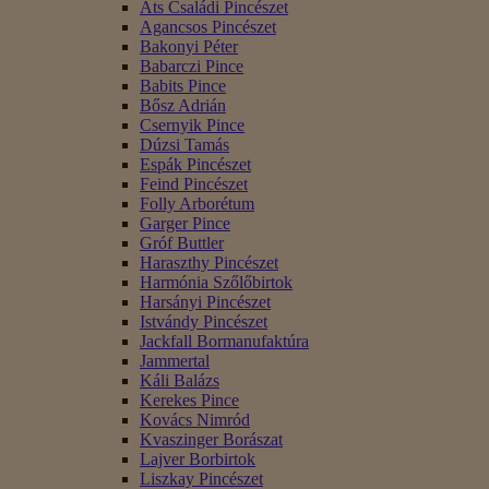
Áts Családi Pincészet
Agancsos Pincészet
Bakonyi Péter
Babarczi Pince
Babits Pince
Bősz Adrián
Csernyik Pince
Dúzsi Tamás
Espák Pincészet
Feind Pincészet
Folly Arborétum
Garger Pince
Gróf Buttler
Haraszthy Pincészet
Harmónia Szőlőbirtok
Harsányi Pincészet
Istvándy Pincészet
Jackfall Bormanufaktúra
Jammertal
Káli Balázs
Kerekes Pince
Kovács Nimród
Kvaszinger Borászat
Lajver Borbirtok
Liszkay Pincészet