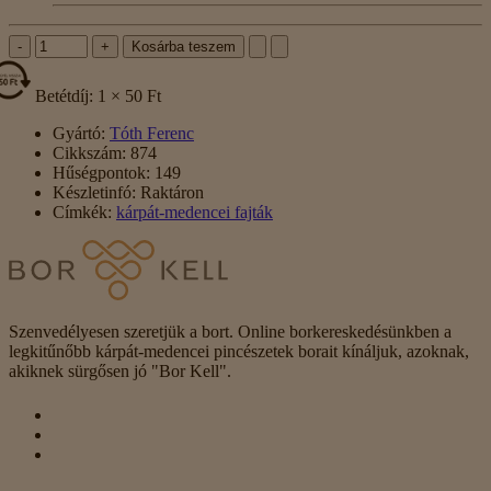
-
+
Kosárba teszem
Betétdíj: 1 × 50 Ft
Gyártó:
Tóth Ferenc
Cikkszám:
874
Hűségpontok:
149
Készletinfó:
Raktáron
Címkék:
kárpát-medencei fajták
Szenvedélyesen szeretjük a bort. Online borkereskedésünkben a
legkitűnőbb kárpát-medencei pincészetek borait kínáljuk, azoknak,
akiknek sürgősen jó "Bor Kell".