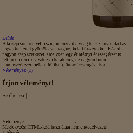
Leírás
A közepesnél mélyebb szín, intenzív illatvilág klasszikus kadarkás
jegyekkel, érett gyümölccsel, vagány keleti fűszerekkel. Kóstolva
nagyon szép szerkezet, amelyben egy érintésnyi édességérzet is
feltűnik a remek savak és a karakteres, de nagyon finom
tanninszerkezet mellett. Jól iható, finom lecsengésű bor.
Vélemények (0)
Írjon véleményt!
Az Ön neve
Véleménye
Megjegyzés:
HTML-kód használata nem engedélyezett!
Értékelés