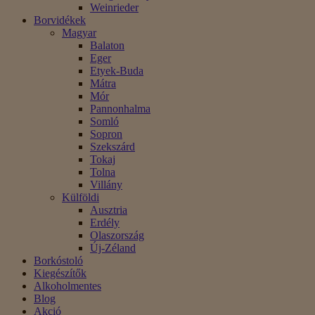
Weinrieder
Borvidékek
Magyar
Balaton
Eger
Etyek-Buda
Mátra
Mór
Pannonhalma
Somló
Sopron
Szekszárd
Tokaj
Tolna
Villány
Külföldi
Ausztria
Erdély
Olaszország
Új-Zéland
Borkóstoló
Kiegészítők
Alkoholmentes
Blog
Akció