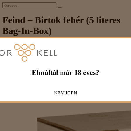
Feind – Birtok fehér (5 literes
Bag-In-Box)
Borok
Alkalomhoz
Bulira
Feind – Birtok fehér (5 literes Bag-In-Box)
Elmúltál már 18 éves?
Feind – Birtok fehér (5 literes Bag-In-
Box)
NEM
IGEN
5 290 Ft