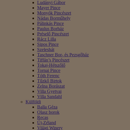
Ludányi Gábor
Mayer Pince
Monyók Pincészet
Nádas Borműhely
Pálinkás Pince
Paulus Borház
Préselő Pincészet
Rácz Lilla
Sipos Pince
Szeleshát
Taschner Bor- és Pezsgőház
Tiffán’s Pincészet
Tokaj-Hétszőlő
Tornai Pince
Tóth Ferenc
Tűzkő Birtok
Zelna Borászat
Villa Gyetvai
Villa Sandahl
Külföldi
Balla Géza
Olasz borok
Recas
Új-Zéland
Világi Winery