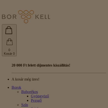
0
Kosár
0
20 000 Ft felett díjmentes kiszállítás!
A kosár még üres!
Borok
Buborékos
Gyöngyöző
Pezsgő
Szín