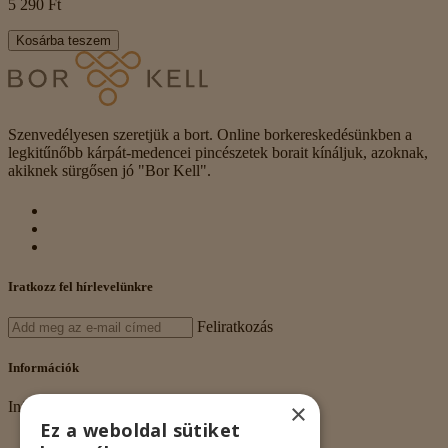
5 290 Ft
Kosárba teszem
Szenvedélyesen szeretjük a bort. Online borkereskedésünkben a
legkitűnőbb kárpát-medencei pincészetek borait kínáljuk, azoknak,
akiknek sürgősen jó "Bor Kell".
Iratkozz fel hírlevelünkre
Feliratkozás
Információk
×
Információk
Ez a weboldal sütiket
Rólunk