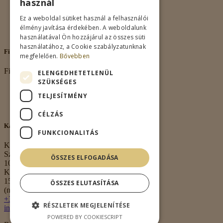
használ
Adatkezelés
Vásárlási feltételek
Ez a weboldal sütiket használ a felhasználói
Nagykereskedelem
élmény javítása érdekében. A weboldalunk
Kapcsolat
használatával Ön hozzájárul az összes süti
használatához, a Cookie szabályzatunknak
Fiókom
megfelelően.
Bővebben
Fiókom
ELENGEDHETETLENÜL
SZÜKSÉGES
Fiókom
TELJESÍTMÉNY
Rendeléseim
Kívánságlista
CÉLZÁS
Kapcsolat
FUNKCIONALITÁS
Kapcsolat
Székhely:
ÖSSZES ELFOGADÁSA
1063 Budapest,
Kmety György u.
15. 3. em. 1.
ÖSSZES ELUTASÍTÁSA
(nem átvételi pont)
+36 30 474 0020
RÉSZLETEK MEGJELENÍTÉSE
info@borkell.hu
POWERED BY COOKIESCRIPT