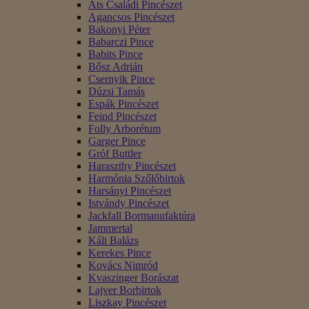
Áts Családi Pincészet
Agancsos Pincészet
Bakonyi Péter
Babarczi Pince
Babits Pince
Bősz Adrián
Csernyik Pince
Dúzsi Tamás
Espák Pincészet
Feind Pincészet
Folly Arborétum
Garger Pince
Gróf Buttler
Haraszthy Pincészet
Harmónia Szőlőbirtok
Harsányi Pincészet
Istvándy Pincészet
Jackfall Bormanufaktúra
Jammertal
Káli Balázs
Kerekes Pince
Kovács Nimród
Kvaszinger Borászat
Lajver Borbirtok
Liszkay Pincészet