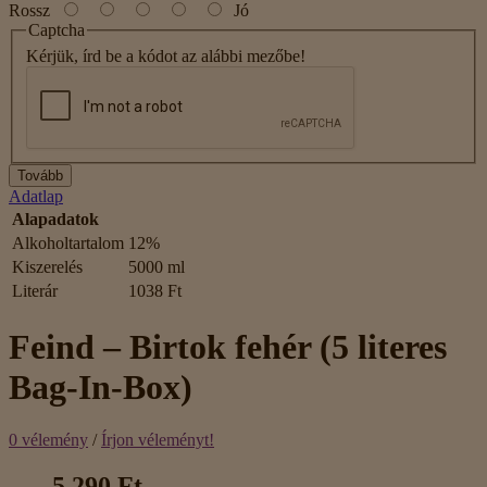
Rossz
Jó
Captcha
Kérjük, írd be a kódot az alábbi mezőbe!
Tovább
Adatlap
Alapadatok
Alkoholtartalom
12%
Kiszerelés
5000 ml
Literár
1038 Ft
Feind – Birtok fehér (5 literes
Bag-In-Box)
0 vélemény
/
Írjon véleményt!
5 290 Ft