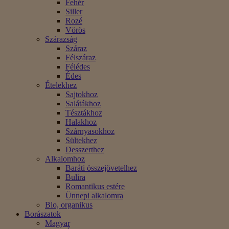
Fehér
Siller
Rozé
Vörös
Szárazság
Száraz
Félszáraz
Félédes
Édes
Ételekhez
Sajtokhoz
Salátákhoz
Tésztákhoz
Halakhoz
Szárnyasokhoz
Sültekhez
Desszerthez
Alkalomhoz
Baráti összejövetelhez
Bulira
Romantikus estére
Ünnepi alkalomra
Bio, organikus
Borászatok
Magyar