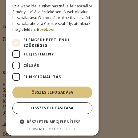
Vásárlási feltételek
Ez a weboldal sütiket használ a felhasználói
Nagykereskedelem
élmény javítása érdekében. A weboldalunk
Kapcsolat
használatával Ön hozzájárul az összes süti
használatához, a Cookie szabályzatunknak
Fiókom
megfelelően.
Bővebben
Fiókom
ELENGEDHETETLENÜL
SZÜKSÉGES
Fiókom
TELJESÍTMÉNY
Rendeléseim
Kívánságlista
CÉLZÁS
Kapcsolat
FUNKCIONALITÁS
Kapcsolat
Székhely:
ÖSSZES ELFOGADÁSA
1063 Budapest,
Kmety György u.
15. 3. em. 1.
ÖSSZES ELUTASÍTÁSA
(nem átvételi pont)
+36 30 474 0020
RÉSZLETEK MEGJELENÍTÉSE
info@borkell.hu
POWERED BY COOKIESCRIPT
Borkell.hu © 2026 | Shop By
Meraki