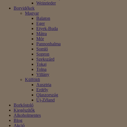
Weinrieder
Borvidékek
Magyar
Balaton
Eger
Etyek-Buda
Mátra
Mór
Pannonhalma
Somló
Sopron
Szekszárd
Tokaj
Tolna
Villány
Külföldi
Ausztria
Erdély
Olaszország
Új-Zéland
Borkóstoló
Kiegészítők
Alkoholmentes
Blog
Akció