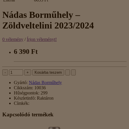
Nádas Borműhely –
Zöldveltelini 2023/2024
0 vélemény
/
Írjon véleményt!
6 390 Ft
-
+
Kosárba teszem
Gyártó:
Nádas Borműhely
Cikkszám:
10036
Hűségpontok:
299
Készletinfó:
Raktáron
Címkék:
Kapcsolódó termékek