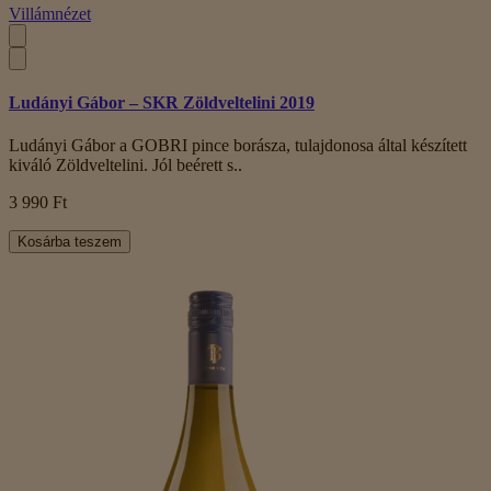
Villámnézet
Ludányi Gábor – SKR Zöldveltelini 2019
Ludányi Gábor a GOBRI pince borásza, tulajdonosa által készített
kiváló Zöldveltelini. Jól beérett s..
3 990 Ft
Kosárba teszem