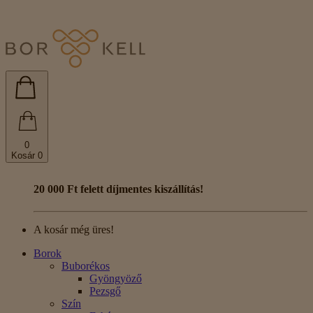
0
Kosár
0
20 000 Ft felett díjmentes kiszállítás!
A kosár még üres!
Borok
Buborékos
Gyöngyöző
Pezsgő
Szín