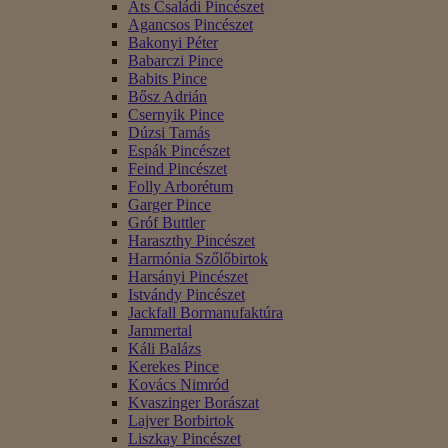
Áts Családi Pincészet
Agancsos Pincészet
Bakonyi Péter
Babarczi Pince
Babits Pince
Bősz Adrián
Csernyik Pince
Dúzsi Tamás
Espák Pincészet
Feind Pincészet
Folly Arborétum
Garger Pince
Gróf Buttler
Haraszthy Pincészet
Harmónia Szőlőbirtok
Harsányi Pincészet
Istvándy Pincészet
Jackfall Bormanufaktúra
Jammertal
Káli Balázs
Kerekes Pince
Kovács Nimród
Kvaszinger Borászat
Lajver Borbirtok
Liszkay Pincészet