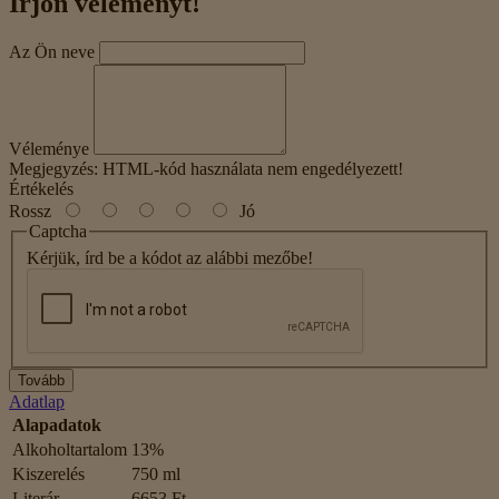
Írjon véleményt!
Az Ön neve
Véleménye
Megjegyzés:
HTML-kód használata nem engedélyezett!
Értékelés
Rossz
Jó
Captcha
Kérjük, írd be a kódot az alábbi mezőbe!
Tovább
Adatlap
Alapadatok
Alkoholtartalom
13%
Kiszerelés
750 ml
Literár
6653 Ft