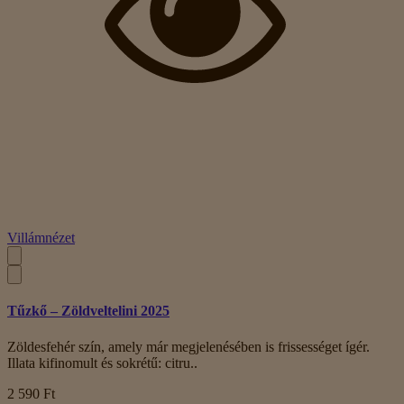
Villámnézet
Tűzkő – Zöldveltelini 2025
Zöldesfehér szín, amely már megjelenésében is frissességet ígér.
Illata kifinomult és sokrétű: citru..
2 590 Ft