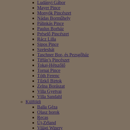
Ludányi Gábor
Mayer Pince
Monyók Pincészet
Nádas Borműhely
Pálinkás Pince
Paulus Borház
Préselő Pincészet
Rácz Lilla
Sipos Pince
Szeleshát
Taschner Bor- és Pezsgőház
Tiffán’s Pincészet
Tokaj-Hétszőlő
Tornai Pince
Tóth Ferenc
Tűzkő Birtok
Zelna Borászat
Villa Gyetvai
Villa Sandahl
Külföldi
Balla Géza
Olasz borok
Recas
Új-Zéland
Világi Winery