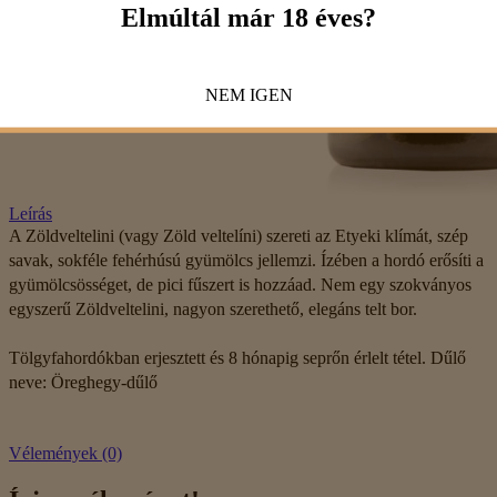
Elmúltál már 18 éves?
NEM
IGEN
Leírás
A Zöldveltelini (vagy Zöld veltelíni) szereti az Etyeki klímát, szép
savak, sokféle fehérhúsú gyümölcs jellemzi. Ízében a hordó erősíti a
gyümölcsösséget, de pici fűszert is hozzáad. Nem egy szokványos
egyszerű Zöldveltelini, nagyon szerethető, elegáns telt bor.
Tölgyfahordókban erjesztett és 8 hónapig seprőn érlelt tétel.
Dűlő
neve: Öreghegy-dűlő
Vélemények (0)