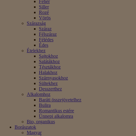
Fehér
Siller
Rozé
Vörös
Szárazság
Száraz
Félszáraz
Félédes
Édes
Ételekhez
Sajtokhoz
Salátákhoz
Tésztákhoz
Halakhoz
Szárnyasokhoz
Sültekhez
Desszerthez
Alkalomhoz
Baráti összejövetelhez
Bulira
Romantikus estére
Ünnepi alkalomra
Bio, organikus
Borászatok
Magyar