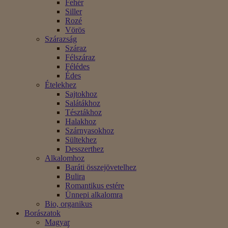
Fehér
Siller
Rozé
Vörös
Szárazság
Száraz
Félszáraz
Félédes
Édes
Ételekhez
Sajtokhoz
Salátákhoz
Tésztákhoz
Halakhoz
Szárnyasokhoz
Sültekhez
Desszerthez
Alkalomhoz
Baráti összejövetelhez
Bulira
Romantikus estére
Ünnepi alkalomra
Bio, organikus
Borászatok
Magyar