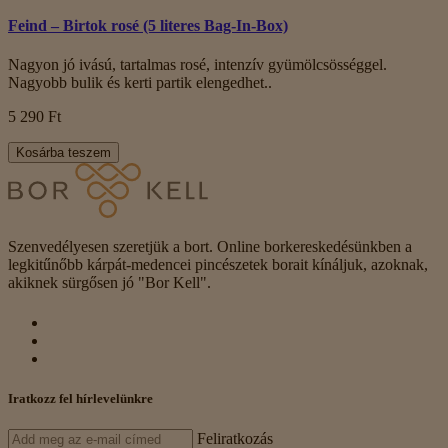
Feind – Birtok rosé (5 literes Bag-In-Box)
Nagyon jó ivású, tartalmas rosé, intenzív gyümölcsösséggel.
Nagyobb bulik és kerti partik elengedhet..
5 290 Ft
Kosárba teszem
Szenvedélyesen szeretjük a bort. Online borkereskedésünkben a
legkitűnőbb kárpát-medencei pincészetek borait kínáljuk, azoknak,
akiknek sürgősen jó "Bor Kell".
Iratkozz fel hírlevelünkre
Feliratkozás