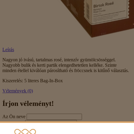
Leírás
Nagyon jó ivású, tartalmas rosé, intenzív gyümölcsösséggel.
Nagyobb bulik és kerti partik elengedhetetlen kelléke. Szinte
minden étellel kiválóan párosítható és fröccsnek is kitűnő választás.
Kiszerelés: 5 literes Bag-In-Box
Vélemények (0)
Írjon véleményt!
Az Ön neve