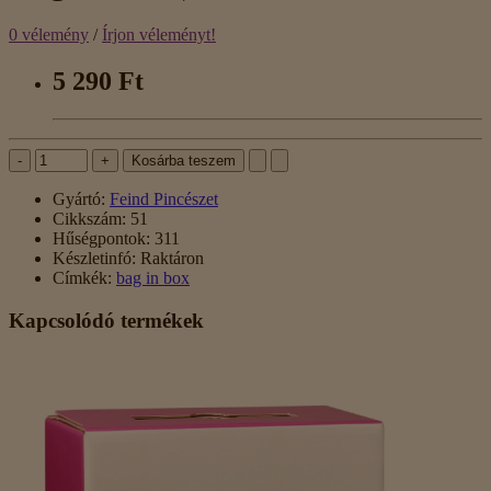
0 vélemény
/
Írjon véleményt!
5 290 Ft
-
+
Kosárba teszem
Gyártó:
Feind Pincészet
Cikkszám:
51
Hűségpontok:
311
Készletinfó:
Raktáron
Címkék:
bag in box
Kapcsolódó termékek