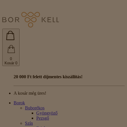
0
Kosár
0
20 000 Ft felett díjmentes kiszállítás!
A kosár még üres!
Borok
Buborékos
Gyöngyöző
Pezsgő
Szín