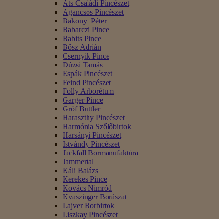
Áts Családi Pincészet
Agancsos Pincészet
Bakonyi Péter
Babarczi Pince
Babits Pince
Bősz Adrián
Csernyik Pince
Dúzsi Tamás
Espák Pincészet
Feind Pincészet
Folly Arborétum
Garger Pince
Gróf Buttler
Haraszthy Pincészet
Harmónia Szőlőbirtok
Harsányi Pincészet
Istvándy Pincészet
Jackfall Bormanufaktúra
Jammertal
Káli Balázs
Kerekes Pince
Kovács Nimród
Kvaszinger Borászat
Lajver Borbirtok
Liszkay Pincészet