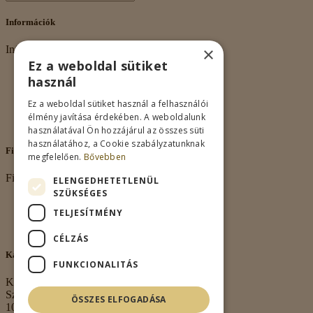
Információk
×
Információk
Ez a weboldal sütiket
Rólunk
használ
Adatkezelés
Vásárlási feltételek
Ez a weboldal sütiket használ a felhasználói
Nagykereskedelem
élmény javítása érdekében. A weboldalunk
Kapcsolat
használatával Ön hozzájárul az összes süti
használatához, a Cookie szabályzatunknak
Fiókom
megfelelően.
Bővebben
Fiókom
ELENGEDHETETLENÜL
SZÜKSÉGES
Fiókom
TELJESÍTMÉNY
Rendeléseim
Kívánságlista
CÉLZÁS
Kapcsolat
FUNKCIONALITÁS
Kapcsolat
Székhely:
ÖSSZES ELFOGADÁSA
1063 Budapest,