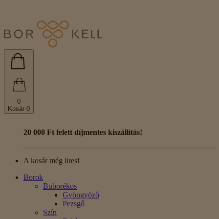
0
Kosár
0
20 000 Ft felett díjmentes kiszállítás!
A kosár még üres!
Borok
Buborékos
Gyöngyöző
Pezsgő
Szín