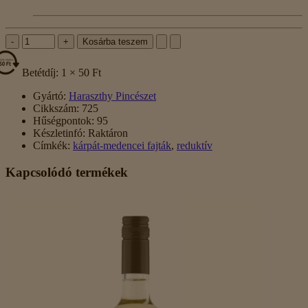
-
+
Kosárba teszem
Betétdíj: 1 × 50 Ft
Gyártó:
Haraszthy Pincészet
Cikkszám:
725
Hűségpontok:
95
Készletinfó:
Raktáron
Címkék:
kárpát-medencei fajták
,
reduktív
Kapcsolódó termékek