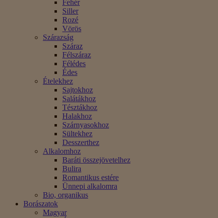
Fehér
Siller
Rozé
Vörös
Szárazság
Száraz
Félszáraz
Félédes
Édes
Ételekhez
Sajtokhoz
Salátákhoz
Tésztákhoz
Halakhoz
Szárnyasokhoz
Sültekhez
Desszerthez
Alkalomhoz
Baráti összejövetelhez
Bulira
Romantikus estére
Ünnepi alkalomra
Bio, organikus
Borászatok
Magyar