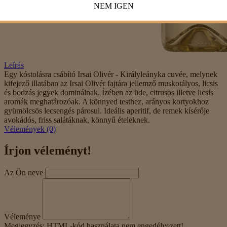
NEM
IGEN
Leírás
Egy kóstolásra csábító Irsai Olivér - Királyleányka cuvée, melynek
kifejező illatában az Irsai Olivér fajtára jellemző muskotályos, licsis
és bodzás jegyek dominálnak. Ízében az üde, citrusos illetve licsis
aromák meghatározóak. A könnyed testhez, arányos kortyokhoz
gyümölcsös lecsengés párosul. Ideális aperitif, de remek kísérője
avokádós, friss salátáknak, könnyű ételeknek.
Vélemények (0)
Írjon véleményt!
Az Ön neve
Véleménye
Megjegyzés:
HTML-kód használata nem engedélyezett!