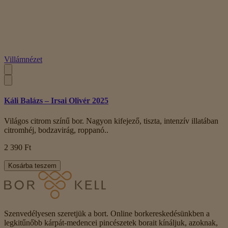
Villámnézet
Káli Balázs – Irsai Olivér 2025
Világos citrom színű bor. Nagyon kifejező, tiszta, intenzív illatában
citromhéj, bodzavirág, roppanó..
2 390 Ft
Kosárba teszem
Szenvedélyesen szeretjük a bort. Online borkereskedésünkben a
legkitűnőbb kárpát-medencei pincészetek borait kínáljuk, azoknak,