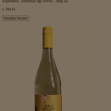
Sopronból. Tartalmaz egy kevés – még az..
1 790 Ft
Kosárba teszem