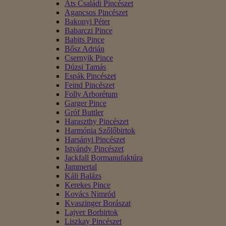
Áts Családi Pincészet
Agancsos Pincészet
Bakonyi Péter
Babarczi Pince
Babits Pince
Bősz Adrián
Csernyik Pince
Dúzsi Tamás
Espák Pincészet
Feind Pincészet
Folly Arborétum
Garger Pince
Gróf Buttler
Haraszthy Pincészet
Harmónia Szőlőbirtok
Harsányi Pincészet
Istvándy Pincészet
Jackfall Bormanufaktúra
Jammertal
Káli Balázs
Kerekes Pince
Kovács Nimród
Kvaszinger Borászat
Lajver Borbirtok
Liszkay Pincészet