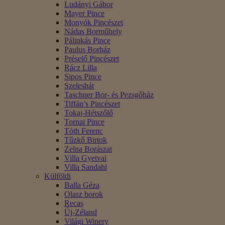
Ludányi Gábor
Mayer Pince
Monyók Pincészet
Nádas Borműhely
Pálinkás Pince
Paulus Borház
Préselő Pincészet
Rácz Lilla
Sipos Pince
Szeleshát
Taschner Bor- és Pezsgőház
Tiffán’s Pincészet
Tokaj-Hétszőlő
Tornai Pince
Tóth Ferenc
Tűzkő Birtok
Zelna Borászat
Villa Gyetvai
Villa Sandahl
Külföldi
Balla Géza
Olasz borok
Recas
Új-Zéland
Világi Winery