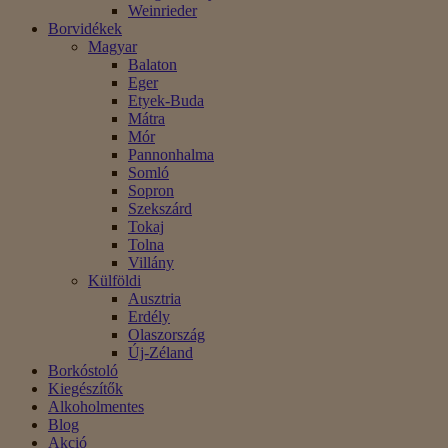
Weinrieder
Borvidékek
Magyar
Balaton
Eger
Etyek-Buda
Mátra
Mór
Pannonhalma
Somló
Sopron
Szekszárd
Tokaj
Tolna
Villány
Külföldi
Ausztria
Erdély
Olaszország
Új-Zéland
Borkóstoló
Kiegészítők
Alkoholmentes
Blog
Akció