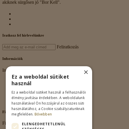
akiknek sürgősen jó "Bor Kell".
Iratkozz fel hírlevelünkre
Feliratkozás
Információk
×
Információk
Ez a weboldal sütiket
Rólunk
használ
Adatkezelés
Vásárlási feltételek
Ez a weboldal sütiket használ a felhasználói
Nagykereskedelem
élmény javítása érdekében. A weboldalunk
Kapcsolat
használatával Ön hozzájárul az összes süti
használatához, a Cookie szabályzatunknak
Fiókom
megfelelően.
Bővebben
Fiókom
ELENGEDHETETLENÜL