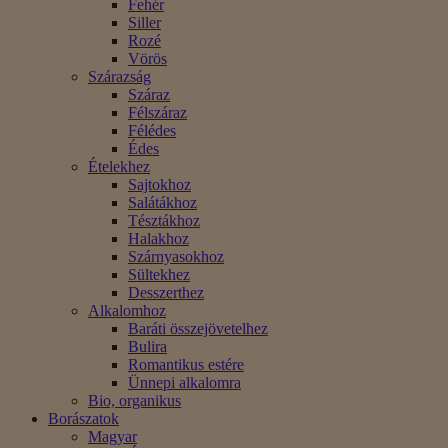
Fehér
Siller
Rozé
Vörös
Szárazság
Száraz
Félszáraz
Félédes
Édes
Ételekhez
Sajtokhoz
Salátákhoz
Tésztákhoz
Halakhoz
Szárnyasokhoz
Sültekhez
Desszerthez
Alkalomhoz
Baráti összejövetelhez
Bulira
Romantikus estére
Ünnepi alkalomra
Bio, organikus
Borászatok
Magyar