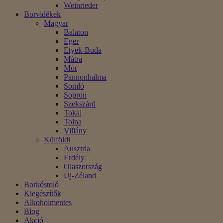
Weinrieder
Borvidékek
Magyar
Balaton
Eger
Etyek-Buda
Mátra
Mór
Pannonhalma
Somló
Sopron
Szekszárd
Tokaj
Tolna
Villány
Külföldi
Ausztria
Erdély
Olaszország
Új-Zéland
Borkóstoló
Kiegészítők
Alkoholmentes
Blog
Akció