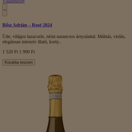
Villámnézet
Bősz Adrián – Rosé 2024
Üde, világos lazacszín, némi narancsos árnyalattal. Málnás, violás,
elegánsan intenzív illatú, korty..
1 520 Ft
1 990 Ft
Kosárba teszem