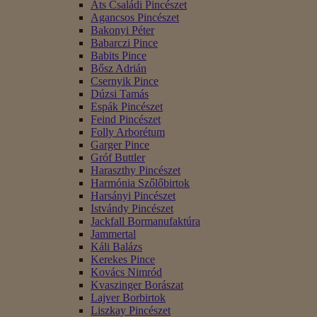
Áts Családi Pincészet
Agancsos Pincészet
Bakonyi Péter
Babarczi Pince
Babits Pince
Bősz Adrián
Csernyik Pince
Dúzsi Tamás
Espák Pincészet
Feind Pincészet
Folly Arborétum
Garger Pince
Gróf Buttler
Haraszthy Pincészet
Harmónia Szőlőbirtok
Harsányi Pincészet
Istvándy Pincészet
Jackfall Bormanufaktúra
Jammertal
Káli Balázs
Kerekes Pince
Kovács Nimród
Kvaszinger Borászat
Lajver Borbirtok
Liszkay Pincészet