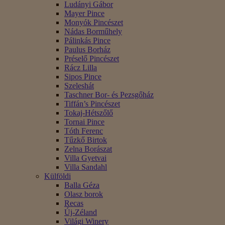
Ludányi Gábor
Mayer Pince
Monyók Pincészet
Nádas Borműhely
Pálinkás Pince
Paulus Borház
Préselő Pincészet
Rácz Lilla
Sipos Pince
Szeleshát
Taschner Bor- és Pezsgőház
Tiffán’s Pincészet
Tokaj-Hétszőlő
Tornai Pince
Tóth Ferenc
Tűzkő Birtok
Zelna Borászat
Villa Gyetvai
Villa Sandahl
Külföldi
Balla Géza
Olasz borok
Recas
Új-Zéland
Világi Winery