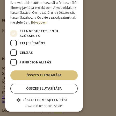
Vásárlási feltételek
Ez a weboldal sütiket használ a felhasználói
Nagykereskedelem
élmény javítása érdekében. A weboldalunk
Kapcsolat
használatával Ön hozzájárul az összes süti
használatához, a Cookie szabályzatunknak
Fiókom
megfelelően.
Bővebben
Fiókom
ELENGEDHETETLENÜL
SZÜKSÉGES
Fiókom
TELJESÍTMÉNY
Rendeléseim
Kívánságlista
CÉLZÁS
Kapcsolat
FUNKCIONALITÁS
Kapcsolat
Székhely:
ÖSSZES ELFOGADÁSA
1063 Budapest,
Kmety György u.
15. 3. em. 1.
ÖSSZES ELUTASÍTÁSA
(nem átvételi pont)
+36 30 474 0020
RÉSZLETEK MEGJELENÍTÉSE
info@borkell.hu
POWERED BY COOKIESCRIPT
Borkell.hu © 2026 | Shop By
Meraki