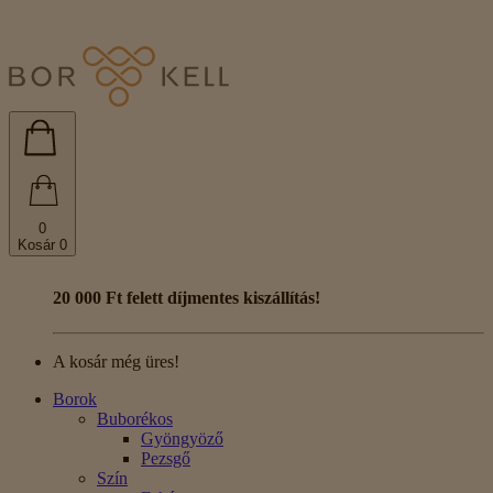
0
Kosár
0
20 000 Ft felett díjmentes kiszállítás!
A kosár még üres!
Borok
Buborékos
Gyöngyöző
Pezsgő
Szín