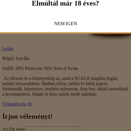
Elmúltál már 18 éves?
NEM
IGEN
Leírás
Régió: Szicília
Szőlő: 50% Perricone 50% Nero d'Avola
Az élvezet és a könnyedség az, amit a SCALII magába foglal,
ezúttal rózsaszínben. Illatban rózsa, málna és fahéj jegyei.
Strukturált, bársonyos, enyhén szénsavas, friss bor, ribizli aromákkal
a lecsengésben. Halak és friss sajtok mellé ajánljuk.
Vélemények (0)
Írjon véleményt!
Az Ön neve