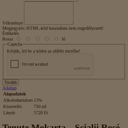
Véleménye
Megjegyzés:
HTML-kód használata nem engedélyezett!
Értékelés
Rossz
Jó
Captcha
Kérjük, írd be a kódot az alábbi mezőbe!
Tovább
Adatlap
Alapadatok
Alkoholtartalom
13%
Kiszerelés
750 ml
Literár
5720 Ft
Tenute Mokarta – Scialii Rosé