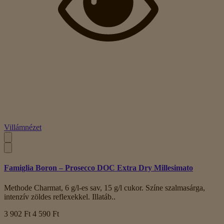
Villámnézet
Famiglia Boron – Prosecco DOC Extra Dry Millesimato
Methode Charmat, 6 g/l-es sav, 15 g/l cukor. Színe szalmasárga,
intenzív zöldes reflexekkel. Illatáb..
3 902 Ft
4 590 Ft