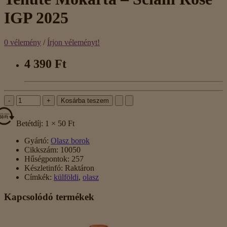
IGP 2025
0 vélemény
/
Írjon véleményt!
4 390 Ft
-
+
Kosárba teszem
Betétdíj: 1 × 50 Ft
Gyártó:
Olasz borok
Cikkszám:
10050
Hűségpontok:
257
Készletinfó:
Raktáron
Címkék:
külföldi
,
olasz
Kapcsolódó termékek