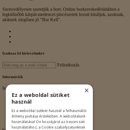
Szenvedélyesen szeretjük a bort. Online borkereskedésünkben a
legkitűnőbb kárpát-medencei pincészetek borait kínáljuk, azoknak,
akiknek sürgősen jó "Bor Kell".
Iratkozz fel hírlevelünkre
Feliratkozás
Információk
×
Információk
Ez a weboldal sütiket
Rólunk
használ
Adatkezelés
Vásárlási feltételek
Ez a weboldal sütiket használ a felhasználói
Nagykereskedelem
élmény javítása érdekében. A weboldalunk
Kapcsolat
használatával Ön hozzájárul az összes süti
használatához, a Cookie szabályzatunknak