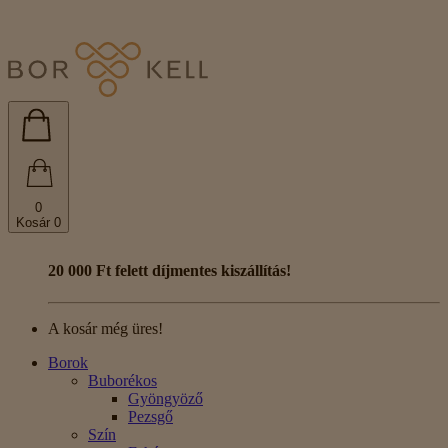
0
Kosár
0
20 000 Ft felett díjmentes kiszállítás!
A kosár még üres!
Borok
Buborékos
Gyöngyöző
Pezsgő
Szín