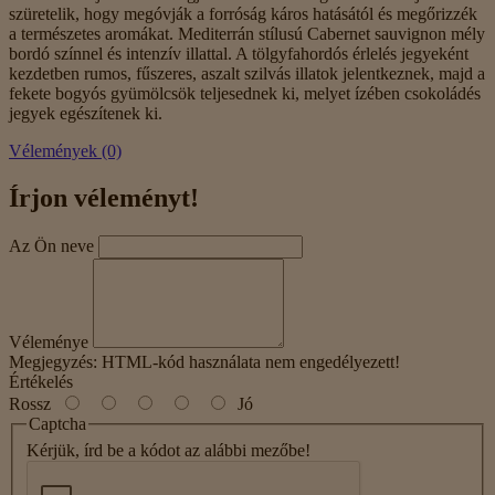
szüretelik, hogy megóvják a forróság káros hatásától és megőrizzék
a természetes aromákat. Mediterrán stílusú Cabernet sauvignon mély
bordó színnel és intenzív illattal. A tölgyfahordós érlelés jegyeként
kezdetben rumos, fűszeres, aszalt szilvás illatok jelentkeznek, majd a
fekete bogyós gyümölcsök teljesednek ki, melyet ízében csokoládés
jegyek egészítenek ki.
Vélemények (0)
Írjon véleményt!
Az Ön neve
Véleménye
Megjegyzés:
HTML-kód használata nem engedélyezett!
Értékelés
Rossz
Jó
Captcha
Kérjük, írd be a kódot az alábbi mezőbe!