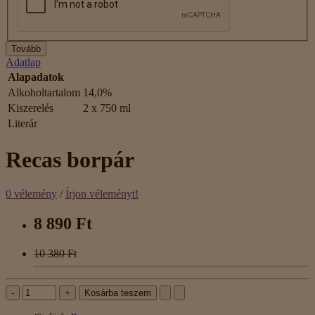
Tovább
Adatlap
Alapadatok
Alkoholtartalom
14,0%
Kiszerelés
2 x 750 ml
Literár
Recas borpár
0 vélemény
/
Írjon véleményt!
8 890 Ft
10 380 Ft
-
+
Kosárba teszem