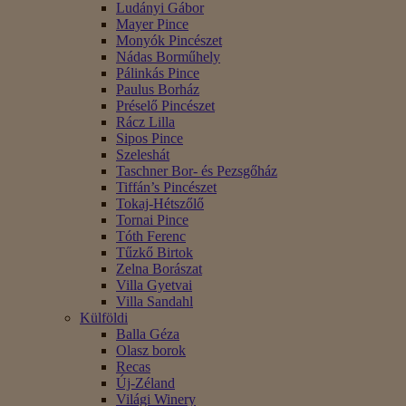
Ludányi Gábor
Mayer Pince
Monyók Pincészet
Nádas Borműhely
Pálinkás Pince
Paulus Borház
Préselő Pincészet
Rácz Lilla
Sipos Pince
Szeleshát
Taschner Bor- és Pezsgőház
Tiffán’s Pincészet
Tokaj-Hétszőlő
Tornai Pince
Tóth Ferenc
Tűzkő Birtok
Zelna Borászat
Villa Gyetvai
Villa Sandahl
Külföldi
Balla Géza
Olasz borok
Recas
Új-Zéland
Világi Winery