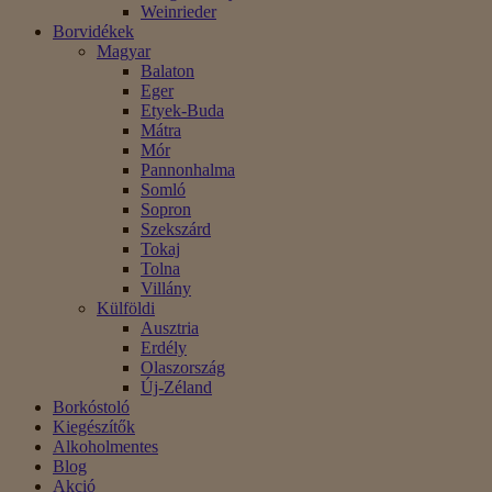
Weinrieder
Borvidékek
Magyar
Balaton
Eger
Etyek-Buda
Mátra
Mór
Pannonhalma
Somló
Sopron
Szekszárd
Tokaj
Tolna
Villány
Külföldi
Ausztria
Erdély
Olaszország
Új-Zéland
Borkóstoló
Kiegészítők
Alkoholmentes
Blog
Akció