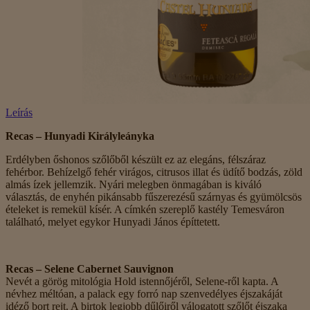
Leírás
Recas – Hunyadi Királyleányka
Erdélyben őshonos szőlőből készült ez az elegáns, félszáraz
fehérbor. Behízelgő fehér virágos, citrusos illat és üdítő bodzás, zöld
almás ízek jellemzik. Nyári melegben önmagában is kiváló
választás, de enyhén pikánsabb fűszerezésű szárnyas és gyümölcsös
ételeket is remekül kísér. A címkén szereplő kastély Temesváron
található, melyet egykor Hunyadi János építtetett.
Recas – Selene Cabernet Sauvignon
Nevét a görög mitológia Hold istennőjéről, Selene-ről kapta. A
névhez méltóan, a palack egy forró nap szenvedélyes éjszakáját
idéző bort rejt. A birtok legjobb dűlőiről válogatott szőlőt éjszaka