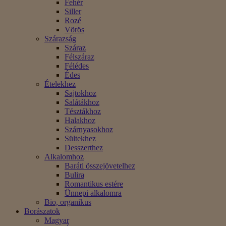
Fehér
Siller
Rozé
Vörös
Szárazság
Száraz
Félszáraz
Félédes
Édes
Ételekhez
Sajtokhoz
Salátákhoz
Tésztákhoz
Halakhoz
Szárnyasokhoz
Sültekhez
Desszerthez
Alkalomhoz
Baráti összejövetelhez
Bulira
Romantikus estére
Ünnepi alkalomra
Bio, organikus
Borászatok
Magyar