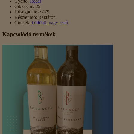
Gyártó:
Recas
Cikkszám:
25
Hűségpontok:
479
Készletinfó:
Raktáron
Címkék:
külföldi
,
nagy testű
Kapcsolódó termékek