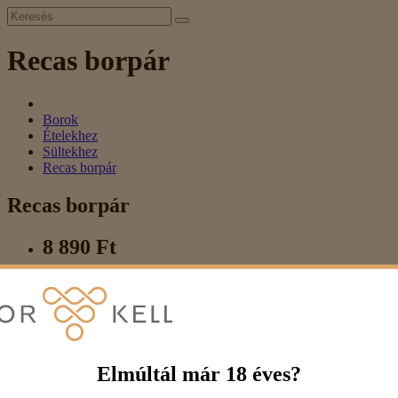
Recas borpár
Borok
Ételekhez
Sültekhez
Recas borpár
Recas borpár
8 890 Ft
10 380 Ft
Elmúltál már 18 éves?