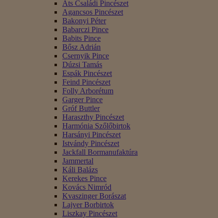
Áts Családi Pincészet
Agancsos Pincészet
Bakonyi Péter
Babarczi Pince
Babits Pince
Bősz Adrián
Csernyik Pince
Dúzsi Tamás
Espák Pincészet
Feind Pincészet
Folly Arborétum
Garger Pince
Gróf Buttler
Haraszthy Pincészet
Harmónia Szőlőbirtok
Harsányi Pincészet
Istvándy Pincészet
Jackfall Bormanufaktúra
Jammertal
Káli Balázs
Kerekes Pince
Kovács Nimród
Kvaszinger Borászat
Lajver Borbirtok
Liszkay Pincészet