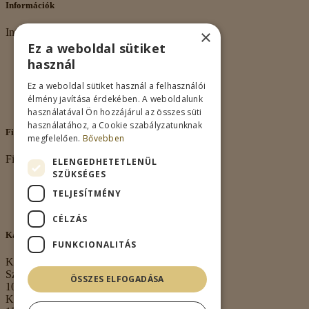
Információk
×
Információk
Ez a weboldal sütiket
Rólunk
használ
Adatkezelés
Vásárlási feltételek
Ez a weboldal sütiket használ a felhasználói
Nagykereskedelem
élmény javítása érdekében. A weboldalunk
Kapcsolat
használatával Ön hozzájárul az összes süti
használatához, a Cookie szabályzatunknak
Fiókom
megfelelően.
Bővebben
Fiókom
ELENGEDHETETLENÜL
SZÜKSÉGES
Fiókom
TELJESÍTMÉNY
Rendeléseim
Kívánságlista
CÉLZÁS
Kapcsolat
FUNKCIONALITÁS
Kapcsolat
Székhely:
ÖSSZES ELFOGADÁSA
1063 Budapest,
Kmety György u.