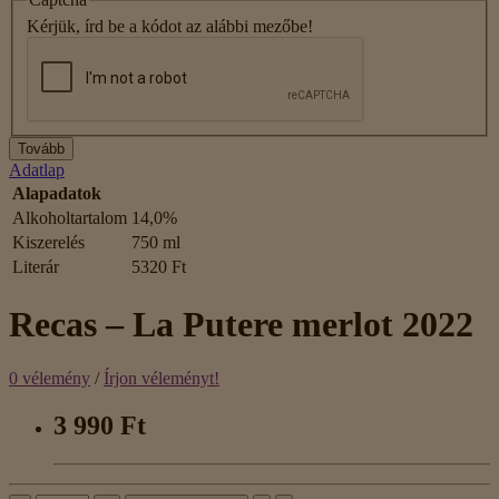
Kérjük, írd be a kódot az alábbi mezőbe!
Tovább
Adatlap
Alapadatok
Alkoholtartalom
14,0%
Kiszerelés
750 ml
Literár
5320 Ft
Recas – La Putere merlot 2022
0 vélemény
/
Írjon véleményt!
3 990 Ft