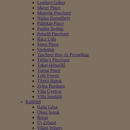
Ludányi Gábor
Mayer Pince
Monyók Pincészet
Nádas Borműhely
Pálinkás Pince
Paulus Borház
Préselő Pincészet
Rácz Lilla
Sipos Pince
Szeleshát
Taschner Bor- és Pezsgőház
Tiffán’s Pincészet
Tokaj-Hétszőlő
Tornai Pince
Tóth Ferenc
Tűzkő Birtok
Zelna Borászat
Villa Gyetvai
Villa Sandahl
Külföldi
Balla Géza
Olasz borok
Recas
Új-Zéland
Világi Winery