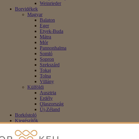
Weinrieder
Borvidékek
Magyar
Balaton
Eger
Etyek-Buda
Mátra
Mór
Pannonhalma
Somló
Sopron
Szekszárd
Tokaj
Tolna
Villány
Külföldi
Ausztria
Erdély
Olaszország
Új-Zéland
Borkóstoló
Kiegészítők
Alkoholmentes
Blog
Akció