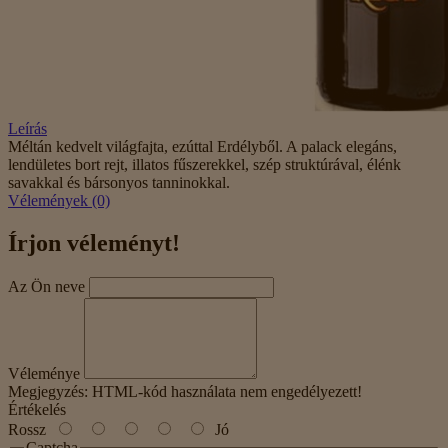
Leírás
Méltán kedvelt világfajta, ezúttal Erdélyből. A palack elegáns,
lendületes bort rejt, illatos fűszerekkel, szép struktúrával, élénk
savakkal és bársonyos tanninokkal.
Vélemények (0)
Írjon véleményt!
Az Ön neve
Véleménye
Megjegyzés:
HTML-kód használata nem engedélyezett!
Értékelés
Rossz
Jó
Captcha