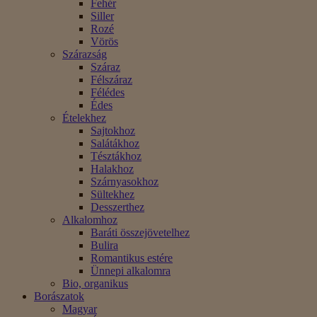
Fehér
Siller
Rozé
Vörös
Szárazság
Száraz
Félszáraz
Félédes
Édes
Ételekhez
Sajtokhoz
Salátákhoz
Tésztákhoz
Halakhoz
Szárnyasokhoz
Sültekhez
Desszerthez
Alkalomhoz
Baráti összejövetelhez
Bulira
Romantikus estére
Ünnepi alkalomra
Bio, organikus
Borászatok
Magyar