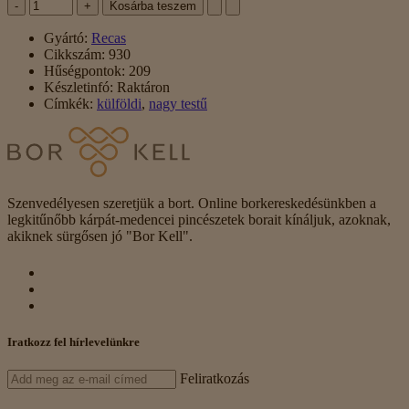
-
+
Kosárba teszem
Gyártó:
Recas
Cikkszám:
930
Hűségpontok:
209
Készletinfó:
Raktáron
Címkék:
külföldi
,
nagy testű
Szenvedélyesen szeretjük a bort. Online borkereskedésünkben a
legkitűnőbb kárpát-medencei pincészetek borait kínáljuk, azoknak,
akiknek sürgősen jó "Bor Kell".
Iratkozz fel hírlevelünkre
Feliratkozás