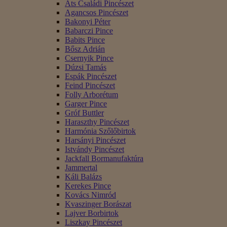
Áts Családi Pincészet
Agancsos Pincészet
Bakonyi Péter
Babarczi Pince
Babits Pince
Bősz Adrián
Csernyik Pince
Dúzsi Tamás
Espák Pincészet
Feind Pincészet
Folly Arborétum
Garger Pince
Gróf Buttler
Haraszthy Pincészet
Harmónia Szőlőbirtok
Harsányi Pincészet
Istvándy Pincészet
Jackfall Bormanufaktúra
Jammertal
Káli Balázs
Kerekes Pince
Kovács Nimród
Kvaszinger Borászat
Lajver Borbirtok
Liszkay Pincészet