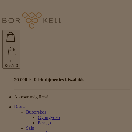
0
Kosár
0
20 000 Ft felett díjmentes kiszállítás!
A kosár még üres!
Borok
Buborékos
Gyöngyöző
Pezsgő
Szín