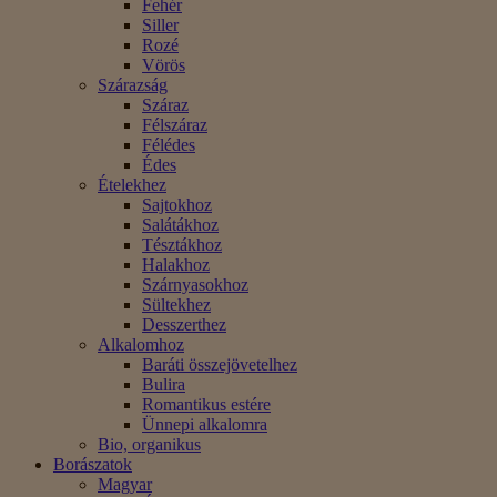
Fehér
Siller
Rozé
Vörös
Szárazság
Száraz
Félszáraz
Félédes
Édes
Ételekhez
Sajtokhoz
Salátákhoz
Tésztákhoz
Halakhoz
Szárnyasokhoz
Sültekhez
Desszerthez
Alkalomhoz
Baráti összejövetelhez
Bulira
Romantikus estére
Ünnepi alkalomra
Bio, organikus
Borászatok
Magyar