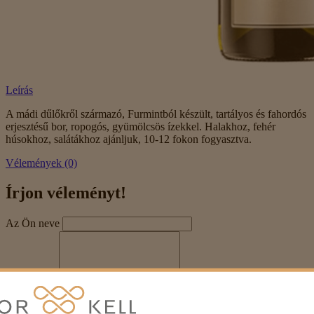
Leírás
A mádi dűlőkről származó, Furmintból készült, tartályos és fahordós
erjesztésű bor, ropogós, gyümölcsös ízekkel. Halakhoz, fehér
húsokhoz, salátákhoz ajánljuk, 10-12 fokon fogyasztva.
Vélemények (0)
Írjon véleményt!
Az Ön neve
Véleménye
Megjegyzés:
HTML-kód használata nem engedélyezett!
Értékelés