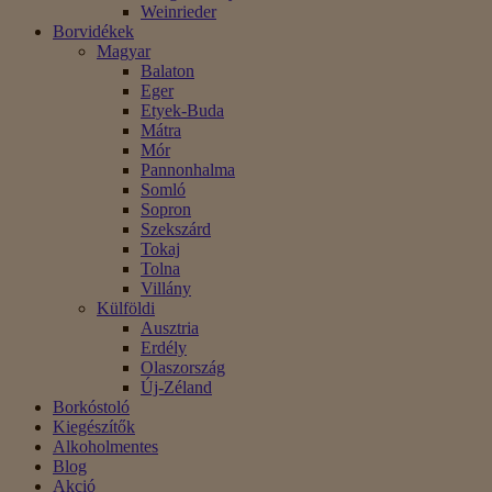
Weinrieder
Borvidékek
Magyar
Balaton
Eger
Etyek-Buda
Mátra
Mór
Pannonhalma
Somló
Sopron
Szekszárd
Tokaj
Tolna
Villány
Külföldi
Ausztria
Erdély
Olaszország
Új-Zéland
Borkóstoló
Kiegészítők
Alkoholmentes
Blog
Akció