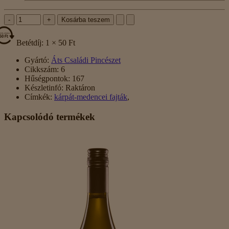
-
+
Kosárba teszem
Betétdíj: 1 × 50 Ft
Gyártó:
Áts Családi Pincészet
Cikkszám:
6
Hűségpontok:
167
Készletinfó:
Raktáron
Címkék:
kárpát-medencei fajták
,
Kapcsolódó termékek