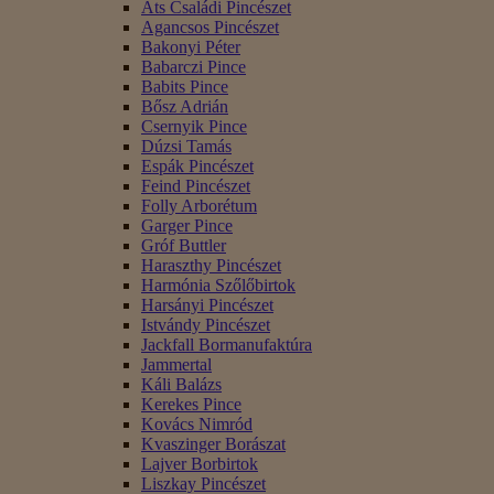
Áts Családi Pincészet
Agancsos Pincészet
Bakonyi Péter
Babarczi Pince
Babits Pince
Bősz Adrián
Csernyik Pince
Dúzsi Tamás
Espák Pincészet
Feind Pincészet
Folly Arborétum
Garger Pince
Gróf Buttler
Haraszthy Pincészet
Harmónia Szőlőbirtok
Harsányi Pincészet
Istvándy Pincészet
Jackfall Bormanufaktúra
Jammertal
Káli Balázs
Kerekes Pince
Kovács Nimród
Kvaszinger Borászat
Lajver Borbirtok
Liszkay Pincészet