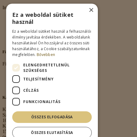
×
Információk
Ez a weboldal sütiket
Rólunk
használ
Adatkezelés
Vásárlási feltételek
Ez a weboldal sütiket használ a felhasználói
Nagykereskedelem
élmény javítása érdekében. A weboldalunk
Kapcsolat
használatával Ön hozzájárul az összes süti
használatához, a Cookie szabályzatunknak
Fiókom
megfelelően.
Bővebben
Fiókom
ELENGEDHETETLENÜL
SZÜKSÉGES
Fiókom
TELJESÍTMÉNY
Rendeléseim
Kívánságlista
CÉLZÁS
Kapcsolat
FUNKCIONALITÁS
Kapcsolat
Székhely:
ÖSSZES ELFOGADÁSA
1063 Budapest,
Kmety György u.
15. 3. em. 1.
ÖSSZES ELUTASÍTÁSA
(nem átvételi pont)