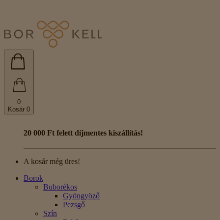
0
Kosár
0
20 000 Ft felett díjmentes kiszállítás!
A kosár még üres!
Borok
Buborékos
Gyöngyöző
Pezsgő
Szín