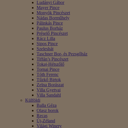
Ludányi Gábor
Mayer Pince
Monyók Pincészet
Nádas Borműhely
Pálinkás Pince
Paulus Borház
Préselő Pincészet
Rácz Lilla
Sipos Pince
Szeleshát
Taschner Bor- és Pezsgőház
Tiffán’s Pincészet
Tokaj-Hétszőlő
Tornai Pince
Tóth Ferenc
Tűzkő Birtok
Zelna Borászat
Villa Gyetvai
Villa Sandahl
Külföldi
Balla Géza
Olasz borok
Recas
Új-Zéland
Világi Winery