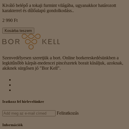
Kiváló belépő a tokaji furmint világába, ugyanakkor határozott
karakterrel és dűlőalapú gondolkodáss..
2 990 Ft
Kosárba teszem
Szenvedélyesen szeretjük a bort. Online borkereskedésünkben a
legkitűnőbb kárpát-medencei pincészetek borait kínáljuk, azoknak,
akiknek sürgősen jó "Bor Kell".
Iratkozz fel hírlevelünkre
Feliratkozás
Információk