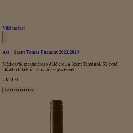
Villámnézet
Áts – Szent Tamás Furmint 2023/2024
Mád egyik meghatározó dűlőjéről, a Szent Tamásról, 50 évnél
idősebb tőkékről, fahordós erjesztéssel ..
7 990 Ft
Kosárba teszem