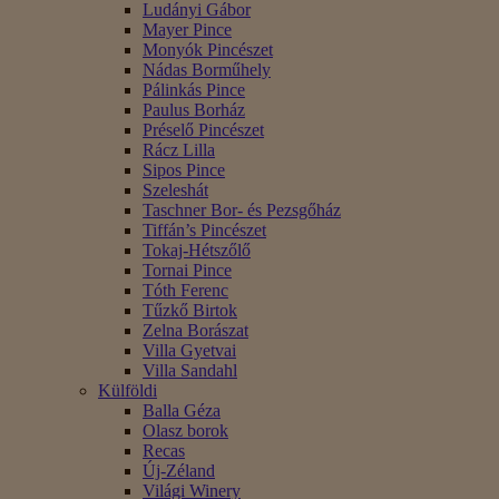
Ludányi Gábor
Mayer Pince
Monyók Pincészet
Nádas Borműhely
Pálinkás Pince
Paulus Borház
Préselő Pincészet
Rácz Lilla
Sipos Pince
Szeleshát
Taschner Bor- és Pezsgőház
Tiffán’s Pincészet
Tokaj-Hétszőlő
Tornai Pince
Tóth Ferenc
Tűzkő Birtok
Zelna Borászat
Villa Gyetvai
Villa Sandahl
Külföldi
Balla Géza
Olasz borok
Recas
Új-Zéland
Világi Winery