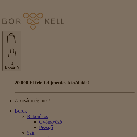
0
Kosár
0
20 000 Ft felett díjmentes kiszállítás!
A kosár még üres!
Borok
Buborékos
Gyöngyöző
Pezsgő
Szín