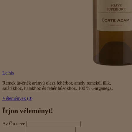
Leírás
Remek ár-érték arányú olasz fehérbor, amely remekül illik,
salátákhoz, halakhoz és fehér húsokhoz. 100 % Garganega.
Vélemények (0)
Írjon véleményt!
Az Ön neve