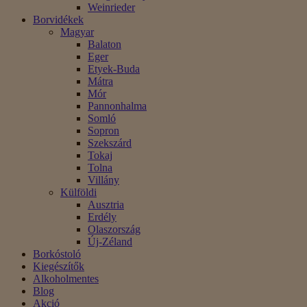
Weinrieder
Borvidékek
Magyar
Balaton
Eger
Etyek-Buda
Mátra
Mór
Pannonhalma
Somló
Sopron
Szekszárd
Tokaj
Tolna
Villány
Külföldi
Ausztria
Erdély
Olaszország
Új-Zéland
Borkóstoló
Kiegészítők
Alkoholmentes
Blog
Akció