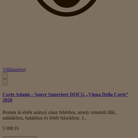
Villámnézet
Corte Adami – Soave Superiore DOCG „Vigna Della Corte”
2020
Remek ár-érték arányú olasz fehérbor, amely remekül illik,
salátákhoz, halakhoz és fehér húsokhoz. 1..
5 990 Ft