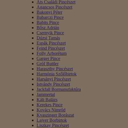
Áts Családi Pincészet
Agancsos Pincészet
Bakonyi Péter
Babarczi Pince
Babits Pince
Bősz Adrián
Csernyik Pince
Dúzsi Tamás
Espák Pincészet
Feind Pincészet
Folly Arborétum
Garger Pince
Gróf Buttler
Haraszthy Pincészet
Harmónia Szőlőbirtok
Harsányi Pincészet
Istvándy Pincészet
Jackfall Bormanufaktúra
Jammertal
Káli Balázs
Kerekes Pince
Kovács Nimród
Kvaszinger Borászat
Lajver Borbirtok
Liszkay Pincészet