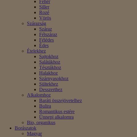
Fehér
Siller
Rozé
Vörös
Szárazság
Száraz
Félszáraz
Félédes
Édes
Ételekhez
Sajtokhoz
Salátákhoz
Tésztákhoz
Halakhoz
Szárnyasokhoz
Sültekhez
Desszerthez
Alkalomhoz
Baráti összejövetelhez
Bulira
Romantikus estére
Ünnepi alkalomra
Bio, organikus
Borászatok
Magyar