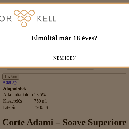
Véleménye
Megjegyzés:
HTML-kód használata nem engedélyezett!
Értékelés
Rossz
Jó
Elmúltál már 18 éves?
Captcha
Kérjük, írd be a kódot az alábbi mezőbe!
NEM
IGEN
Tovább
Adatlap
Alapadatok
Alkoholtartalom
13,5%
Kiszerelés
750 ml
Literár
7986 Ft
Corte Adami – Soave Superiore