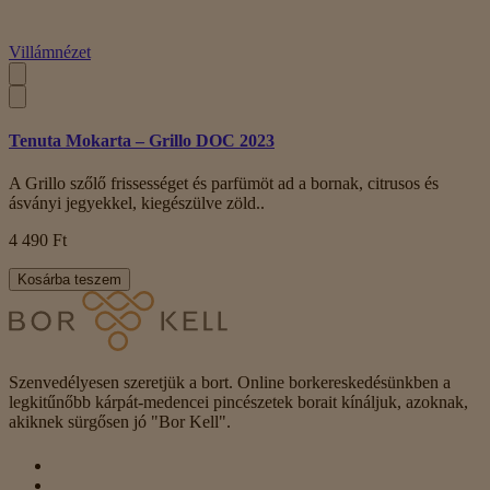
Villámnézet
Tenuta Mokarta – Grillo DOC 2023
A Grillo szőlő frissességet és parfümöt ad a bornak, citrusos és
ásványi jegyekkel, kiegészülve zöld..
4 490 Ft
Kosárba teszem
Szenvedélyesen szeretjük a bort. Online borkereskedésünkben a
legkitűnőbb kárpát-medencei pincészetek borait kínáljuk, azoknak,
akiknek sürgősen jó "Bor Kell".