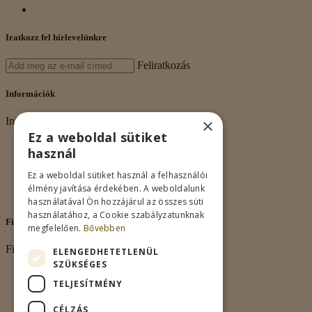
Iratkozz fel hírlevelünkre
Feliratkozás
Információk
×
Információk
Ez a weboldal sütiket
Rólunk
használ
Adatkezelés
Vásárlási feltételek
Ez a weboldal sütiket használ a felhasználói
Nagykereskedelem
élmény javítása érdekében. A weboldalunk
Kapcsolat
használatával Ön hozzájárul az összes süti
használatához, a Cookie szabályzatunknak
Fiókom
megfelelően.
Bővebben
Fiókom
ELENGEDHETETLENÜL
SZÜKSÉGES
Fiókom
TELJESÍTMÉNY
Rendeléseim
Kívánságlista
CÉLZÁS