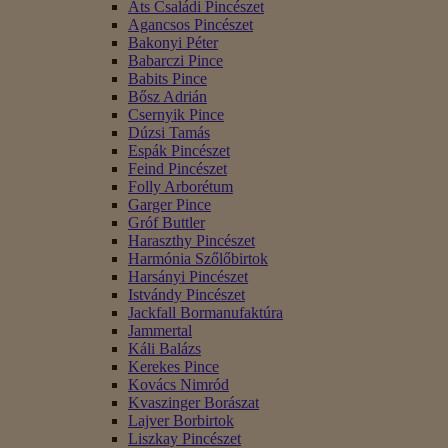
Áts Családi Pincészet
Agancsos Pincészet
Bakonyi Péter
Babarczi Pince
Babits Pince
Bősz Adrián
Csernyik Pince
Dúzsi Tamás
Espák Pincészet
Feind Pincészet
Folly Arborétum
Garger Pince
Gróf Buttler
Haraszthy Pincészet
Harmónia Szőlőbirtok
Harsányi Pincészet
Istvándy Pincészet
Jackfall Bormanufaktúra
Jammertal
Káli Balázs
Kerekes Pince
Kovács Nimród
Kvaszinger Borászat
Lajver Borbirtok
Liszkay Pincészet