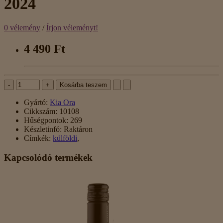
2024
0 vélemény
/
Írjon véleményt!
4 490 Ft
-
+
Kosárba teszem
Gyártó:
Kia Ora
Cikkszám:
10108
Hűségpontok:
269
Készletinfó:
Raktáron
Címkék:
külföldi
,
Kapcsolódó termékek