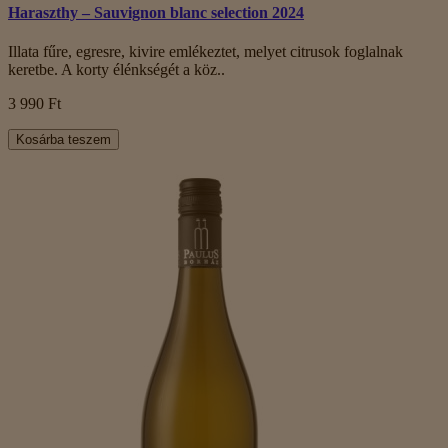
Haraszthy – Sauvignon blanc selection 2024
Illata fűre, egresre, kivire emlékeztet, melyet citrusok foglalnak
keretbe. A korty élénkségét a köz..
3 990 Ft
Kosárba teszem