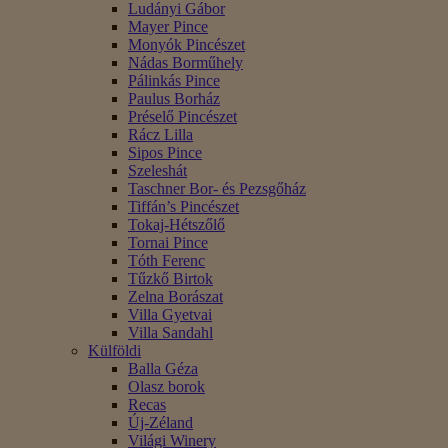
Ludányi Gábor
Mayer Pince
Monyók Pincészet
Nádas Borműhely
Pálinkás Pince
Paulus Borház
Préselő Pincészet
Rácz Lilla
Sipos Pince
Szeleshát
Taschner Bor- és Pezsgőház
Tiffán’s Pincészet
Tokaj-Hétszőlő
Tornai Pince
Tóth Ferenc
Tűzkő Birtok
Zelna Borászat
Villa Gyetvai
Villa Sandahl
Külföldi
Balla Géza
Olasz borok
Recas
Új-Zéland
Világi Winery