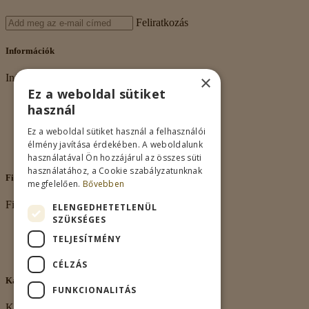
Feliratkozás
Információk
×
Információk
Ez a weboldal sütiket
Rólunk
használ
Adatkezelés
Vásárlási feltételek
Ez a weboldal sütiket használ a felhasználói
Nagykereskedelem
élmény javítása érdekében. A weboldalunk
Kapcsolat
használatával Ön hozzájárul az összes süti
használatához, a Cookie szabályzatunknak
Fiókom
megfelelően.
Bővebben
Fiókom
ELENGEDHETETLENÜL
SZÜKSÉGES
Fiókom
TELJESÍTMÉNY
Rendeléseim
Kívánságlista
CÉLZÁS
Kapcsolat
FUNKCIONALITÁS
Kapcsolat