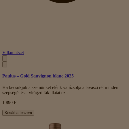
Villámnézet
Paulus – Gold Sauvignon blanc 2025
Ha becsukjuk a szemünket elénk varázsolja a tavaszi rét minden
szépségét és a virágzó fák illatát ez..
1 890 Ft
Kosárba teszem