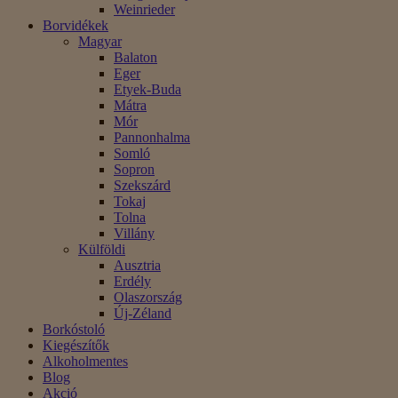
Weinrieder
Borvidékek
Magyar
Balaton
Eger
Etyek-Buda
Mátra
Mór
Pannonhalma
Somló
Sopron
Szekszárd
Tokaj
Tolna
Villány
Külföldi
Ausztria
Erdély
Olaszország
Új-Zéland
Borkóstoló
Kiegészítők
Alkoholmentes
Blog
Akció