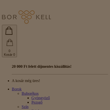
0
Kosár
0
20 000 Ft felett díjmentes kiszállítás!
A kosár még üres!
Borok
Buborékos
Gyöngyöző
Pezsgő
Szín