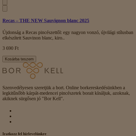
Recas – THE NEW Sauvignon blanc 2025
Újdonság a Recas pincészettől: egy nagyon vonzó, újvilági stílusban
elkészített Sauvinon blanc, kiro..
3 690 Ft
Kosárba teszem
Szenvedélyesen szeretjük a bort. Online borkereskedésünkben a
legkitűnőbb kárpát-medencei pincészetek borait kínáljuk, azoknak,
akiknek sürgősen jó "Bor Kell".
Iratkozz fel hírlevelünkre