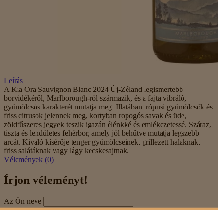
Leírás
A Kia Ora Sauvignon Blanc 2024 Új-Zéland legismertebb
borvidékéről, Marlborough-ról származik, és a fajta vibráló,
gyümölcsös karakterét mutatja meg. Illatában trópusi gyümölcsök és
friss citrusok jelennek meg, kortyban ropogós savak és üde,
zöldfűszeres jegyek teszik igazán élénkké és emlékezetessé. Száraz,
tiszta és lendületes fehérbor, amely jól behűtve mutatja legszebb
arcát. Kiváló kísérője tenger gyümölcseinek, grillezett halaknak,
friss salátáknak vagy lágy kecskesajtnak.
Vélemények (0)
Írjon véleményt!
Az Ön neve