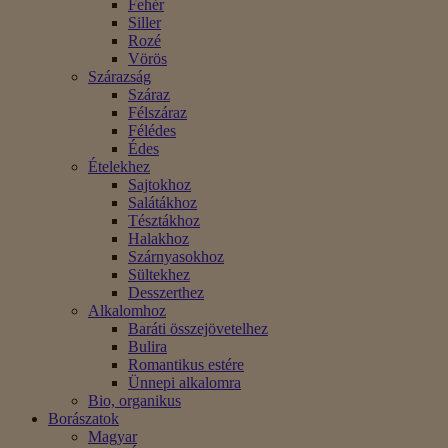
Fehér
Siller
Rozé
Vörös
Szárazság
Száraz
Félszáraz
Félédes
Édes
Ételekhez
Sajtokhoz
Salátákhoz
Tésztákhoz
Halakhoz
Szárnyasokhoz
Sültekhez
Desszerthez
Alkalomhoz
Baráti összejövetelhez
Bulira
Romantikus estére
Ünnepi alkalomra
Bio, organikus
Borászatok
Magyar