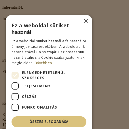
Információk
×
Információk
Ez a weboldal sütiket
Rólunk
használ
Adatkezelés
Vásárlási feltételek
Ez a weboldal sütiket használ a felhasználói
Nagykereskedelem
élmény javítása érdekében. A weboldalunk
Kapcsolat
használatával Ön hozzájárul az összes süti
használatához, a Cookie szabályzatunknak
Fiókom
megfelelően.
Bővebben
Fiókom
ELENGEDHETETLENÜL
SZÜKSÉGES
Fiókom
TELJESÍTMÉNY
Rendeléseim
Kívánságlista
CÉLZÁS
Kapcsolat
FUNKCIONALITÁS
Kapcsolat
Székhely:
ÖSSZES ELFOGADÁSA
1063 Budapest,