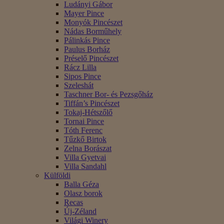
Ludányi Gábor
Mayer Pince
Monyók Pincészet
Nádas Borműhely
Pálinkás Pince
Paulus Borház
Préselő Pincészet
Rácz Lilla
Sipos Pince
Szeleshát
Taschner Bor- és Pezsgőház
Tiffán’s Pincészet
Tokaj-Hétszőlő
Tornai Pince
Tóth Ferenc
Tűzkő Birtok
Zelna Borászat
Villa Gyetvai
Villa Sandahl
Külföldi
Balla Géza
Olasz borok
Recas
Új-Zéland
Világi Winery