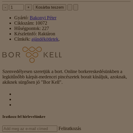
-
+
Kosárba teszem
Gyártó:
Bakonyi Péter
Cikkszám:
10072
Hűségpontok:
227
Készletinfó:
Raktáron
Címkék:
ajándékötletek
,
Szenvedélyesen szeretjük a bort. Online borkereskedésünkben a
legkitűnőbb kárpát-medencei pincészetek borait kínáljuk, azoknak,
akiknek sürgősen jó "Bor Kell".
Iratkozz fel hírlevelünkre
Feliratkozás