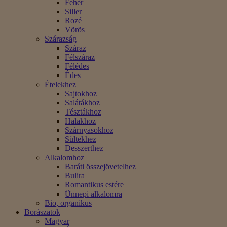
Fehér
Siller
Rozé
Vörös
Szárazság
Száraz
Félszáraz
Félédes
Édes
Ételekhez
Sajtokhoz
Salátákhoz
Tésztákhoz
Halakhoz
Szárnyasokhoz
Sültekhez
Desszerthez
Alkalomhoz
Baráti összejövetelhez
Bulira
Romantikus estére
Ünnepi alkalomra
Bio, organikus
Borászatok
Magyar