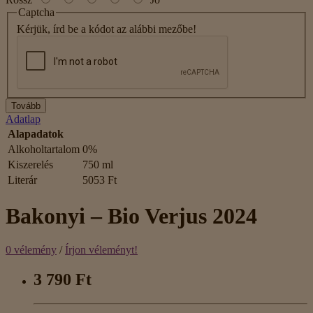
Captcha
Kérjük, írd be a kódot az alábbi mezőbe!
Tovább
Adatlap
Alapadatok
Alkoholtartalom
0%
Kiszerelés
750 ml
Literár
5053 Ft
Bakonyi – Bio Verjus 2024
0 vélemény
/
Írjon véleményt!
3 790 Ft