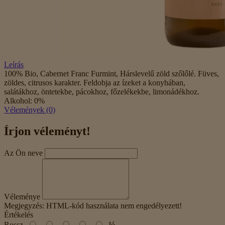
Leírás
100% Bio, Cabernet Franc Furmint, Hárslevelű zöld szőlőlé. Füves,
zöldes, citrusos karakter. Feldobja az ízeket a konyhában,
salátákhoz, öntetekbe, pácokhoz, főzelékekbe, limonádékhoz.
Alkohol: 0%
Vélemények (0)
Írjon véleményt!
Az Ön neve
Véleménye
Megjegyzés:
HTML-kód használata nem engedélyezett!
Értékelés
Rossz
Jó