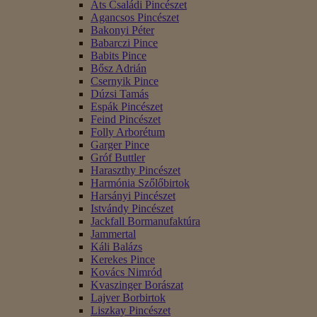
Áts Családi Pincészet
Agancsos Pincészet
Bakonyi Péter
Babarczi Pince
Babits Pince
Bősz Adrián
Csernyik Pince
Dúzsi Tamás
Espák Pincészet
Feind Pincészet
Folly Arborétum
Garger Pince
Gróf Buttler
Haraszthy Pincészet
Harmónia Szőlőbirtok
Harsányi Pincészet
Istvándy Pincészet
Jackfall Bormanufaktúra
Jammertal
Káli Balázs
Kerekes Pince
Kovács Nimród
Kvaszinger Borászat
Lajver Borbirtok
Liszkay Pincészet