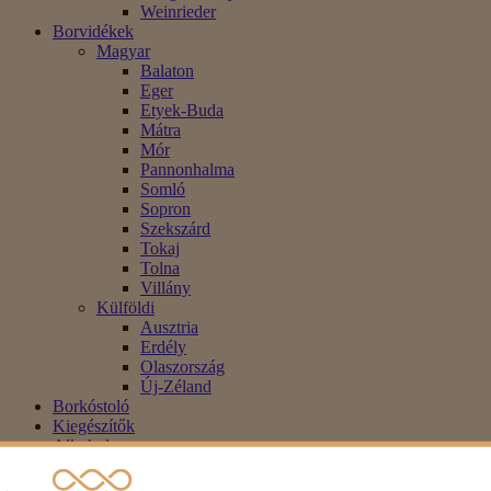
Weinrieder
Borvidékek
Magyar
Balaton
Eger
Etyek-Buda
Mátra
Mór
Pannonhalma
Somló
Sopron
Szekszárd
Tokaj
Tolna
Villány
Külföldi
Ausztria
Erdély
Olaszország
Új-Zéland
Borkóstoló
Kiegészítők
Alkoholmentes
Blog
Akció