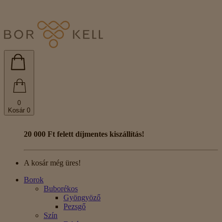
0
Kosár
0
20 000 Ft felett díjmentes kiszállítás!
A kosár még üres!
Borok
Buborékos
Gyöngyöző
Pezsgő
Szín