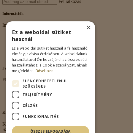
Feliratkozás
Információk
×
Információk
Ez a weboldal sütiket
Rólunk
használ
Adatkezelés
Vásárlási feltételek
Ez a weboldal sütiket használ a felhasználói
Nagykereskedelem
élmény javítása érdekében. A weboldalunk
Kapcsolat
használatával Ön hozzájárul az összes süti
használatához, a Cookie szabályzatunknak
Fiókom
megfelelően.
Bővebben
Fiókom
ELENGEDHETETLENÜL
SZÜKSÉGES
Fiókom
TELJESÍTMÉNY
Rendeléseim
Kívánságlista
CÉLZÁS
Kapcsolat
FUNKCIONALITÁS
Kapcsolat
Székhely:
ÖSSZES ELFOGADÁSA