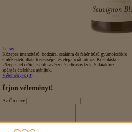
Leírás
Közepes intenzitású, bodzára, csalánra és fehér húsú gyümölcsökre
emlékeztető illata frissességet és eleganciát tükröz. Kóstoláskor
közepesnél erőteljesebb savérzet és citrusos ízek. Salátákhoz,
spárgás ételekhez ajánljuk.
Vélemények (0)
Írjon véleményt!
Az Ön neve
Véleménye
Megjegyzés:
HTML-kód használata nem engedélyezett!