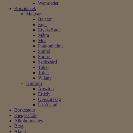
Weinrieder
Borvidékek
Magyar
Balaton
Eger
Etyek-Buda
Mátra
Mór
Pannonhalma
Somló
Sopron
Szekszárd
Tokaj
Tolna
Villány
Külföldi
Ausztria
Erdély
Olaszország
Új-Zéland
Borkóstoló
Kiegészítők
Alkoholmentes
Blog
Akció