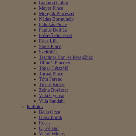
Ludányi Gábor
Mayer Pince
Monyók Pincészet
Nádas Borműhely
Pálinkás Pince
Paulus Borház
Préselő Pincészet
Rácz Lilla
Sipos Pince
Szeleshát
Taschner Bor- és Pezsgőház
Tiffán’s Pincészet
Tokaj-Hétszőlő
Tornai Pince
Tóth Ferenc
Tűzkő Birtok
Zelna Borászat
Villa Gyetvai
Villa Sandahl
Külföldi
Balla Géza
Olasz borok
Recas
Új-Zéland
Világi Winery