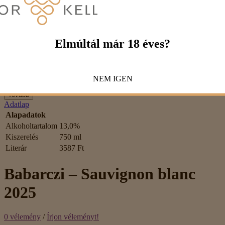
Értékelés
Rossz
Jó
Captcha
Kérjük, írd be a kódot az alábbi mezőbe!
Elmúltál már 18 éves?
NEM
IGEN
Tovább
Adatlap
Alapadatok
Alkoholtartalom
13,0%
Kiszerelés
750 ml
Literár
3587 Ft
Babarczi – Sauvignon blanc
2025
0 vélemény
/
Írjon véleményt!