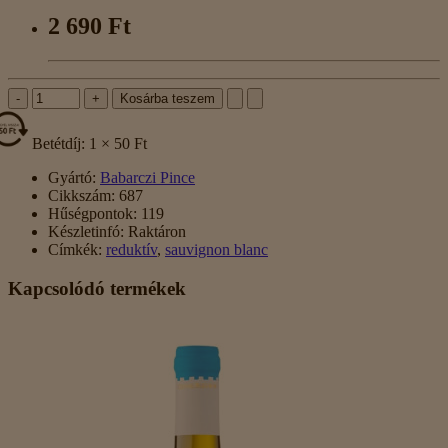
2 690 Ft
-
+
Kosárba teszem
Betétdíj: 1 × 50 Ft
Gyártó:
Babarczi Pince
Cikkszám:
687
Hűségpontok:
119
Készletinfó:
Raktáron
Címkék:
reduktív
,
sauvignon blanc
Kapcsolódó termékek