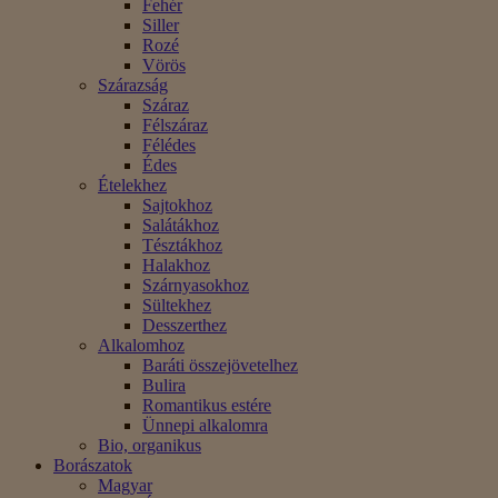
Fehér
Siller
Rozé
Vörös
Szárazság
Száraz
Félszáraz
Félédes
Édes
Ételekhez
Sajtokhoz
Salátákhoz
Tésztákhoz
Halakhoz
Szárnyasokhoz
Sültekhez
Desszerthez
Alkalomhoz
Baráti összejövetelhez
Bulira
Romantikus estére
Ünnepi alkalomra
Bio, organikus
Borászatok
Magyar