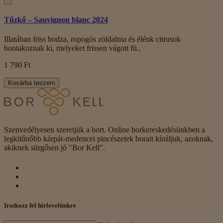
Tűzkő – Sauvignon blanc 2024
Illatában friss bodza, ropogós zöldalma és élénk citrusok
bontakoznak ki, melyeket frissen vágott fü..
1 790 Ft
Kosárba teszem
Szenvedélyesen szeretjük a bort. Online borkereskedésünkben a
legkitűnőbb kárpát-medencei pincészetek borait kínáljuk, azoknak,
akiknek sürgősen jó "Bor Kell".
Iratkozz fel hírlevelünkre