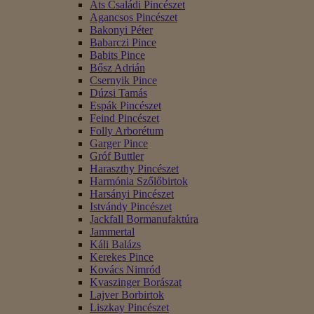
Áts Családi Pincészet
Agancsos Pincészet
Bakonyi Péter
Babarczi Pince
Babits Pince
Bősz Adrián
Csernyik Pince
Dúzsi Tamás
Espák Pincészet
Feind Pincészet
Folly Arborétum
Garger Pince
Gróf Buttler
Haraszthy Pincészet
Harmónia Szőlőbirtok
Harsányi Pincészet
Istvándy Pincészet
Jackfall Bormanufaktúra
Jammertal
Káli Balázs
Kerekes Pince
Kovács Nimród
Kvaszinger Borászat
Lajver Borbirtok
Liszkay Pincészet