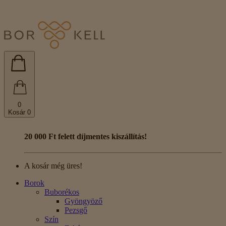
0
Kosár
0
20 000 Ft felett díjmentes kiszállítás!
A kosár még üres!
Borok
Buborékos
Gyöngyöző
Pezsgő
Szín