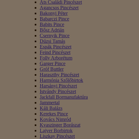
Áts Családi Pincészet
Agancsos Pincészet
Bakonyi Péter
Babarczi Pince
Babits Pince
Bősz Adrián
Csernyik Pince
Dúzsi Tamás
Espák Pincészet
Feind Pincészet
Folly Arborétum
Garger Pince
Gróf Buttler
Haraszthy Pincészet
Harmónia Szőlőbirtok
Harsányi Pincészet
Istvándy Pincészet
Jackfall Bormanufaktúra
Jammertal
Káli Balázs
Kerekes Pince
Kovács Nimród
Kvaszinger Borászat
Lajver Borbirtok
Liszkay Pincészet