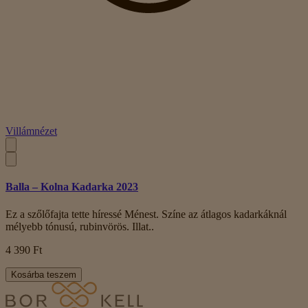
Villámnézet
Balla – Kolna Kadarka 2023
Ez a szőlőfajta tette híressé Ménest. Színe az átlagos kadarkáknál
mélyebb tónusú, rubinvörös. Illat..
4 390 Ft
Kosárba teszem