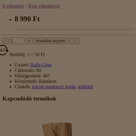
0 vélemény
/
Írjon véleményt!
8 990 Ft
-
+
Kosárba teszem
Betétdíj: 1 × 50 Ft
Gyártó:
Balla Géza
Cikkszám:
80
Hűségpontok:
467
Készletinfó:
Raktáron
Címkék:
kárpát-medencei fajták
,
külföldi
Kapcsolódó termékek