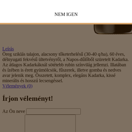
NEM
IGEN
Leírás
Öreg sziklás talajon, alacsony tőketerhelésű (30-40 q/ha), 60 éves,
délnyugati fekvésű ültetvényről, a Napos-dűlőből szüretelt Kadarka.
Az átlagos Kadarkáknál sötétebb rubin színvilág jellemzi. Illatában
és ízében is érett gyümölcsök, fűszerek, illetve gomba és nedves
avar jelenik meg. Összetett, komplex, elegáns Kadarka, kissé
minerális és hosszú lecsengéssel.
Vélemények (0)
Írjon véleményt!
Az Ön neve