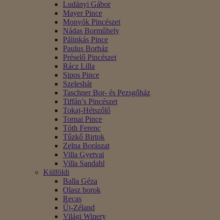
Ludányi Gábor
Mayer Pince
Monyók Pincészet
Nádas Borműhely
Pálinkás Pince
Paulus Borház
Préselő Pincészet
Rácz Lilla
Sipos Pince
Szeleshát
Taschner Bor- és Pezsgőház
Tiffán’s Pincészet
Tokaj-Hétszőlő
Tornai Pince
Tóth Ferenc
Tűzkő Birtok
Zelna Borászat
Villa Gyetvai
Villa Sandahl
Külföldi
Balla Géza
Olasz borok
Recas
Új-Zéland
Világi Winery