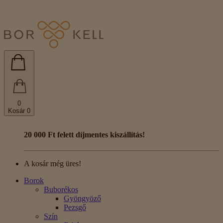
0
Kosár
0
20 000 Ft felett díjmentes kiszállítás!
A kosár még üres!
Borok
Buborékos
Gyöngyöző
Pezsgő
Szín