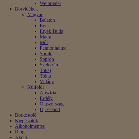
Weinrieder
Borvidékek
Magyar
Balaton
Eger
Etyek-Buda
Mátra
Mór
Pannonhalma
Somló
Sopron
Szekszárd
Tokaj
Tolna
Villány
Külföldi
Ausztria
Erdély
Olaszország
Új-Zéland
Borkóstoló
Kiegészítők
Alkoholmentes
Blog
Akció