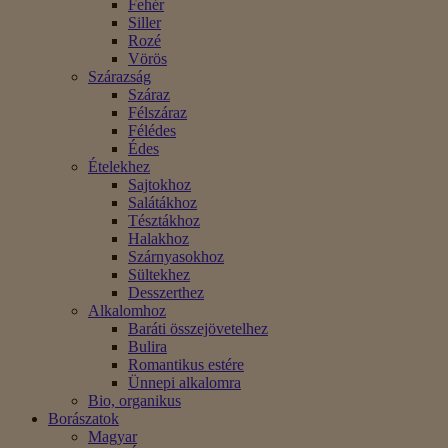
Fehér
Siller
Rozé
Vörös
Szárazság
Száraz
Félszáraz
Félédes
Édes
Ételekhez
Sajtokhoz
Salátákhoz
Tésztákhoz
Halakhoz
Szárnyasokhoz
Sültekhez
Desszerthez
Alkalomhoz
Baráti összejövetelhez
Bulira
Romantikus estére
Ünnepi alkalomra
Bio, organikus
Borászatok
Magyar