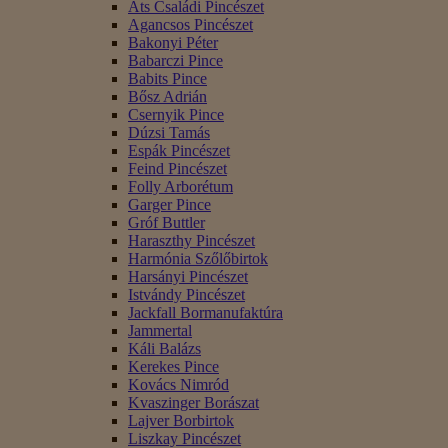
Áts Családi Pincészet
Agancsos Pincészet
Bakonyi Péter
Babarczi Pince
Babits Pince
Bősz Adrián
Csernyik Pince
Dúzsi Tamás
Espák Pincészet
Feind Pincészet
Folly Arborétum
Garger Pince
Gróf Buttler
Haraszthy Pincészet
Harmónia Szőlőbirtok
Harsányi Pincészet
Istvándy Pincészet
Jackfall Bormanufaktúra
Jammertal
Káli Balázs
Kerekes Pince
Kovács Nimród
Kvaszinger Borászat
Lajver Borbirtok
Liszkay Pincészet