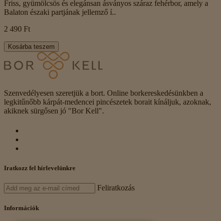
Friss, gyümölcsös és elegánsan ásványos száraz fehérbor, amely a
Balaton északi partjának jellemző í..
2 490 Ft
Kosárba teszem
Szenvedélyesen szeretjük a bort. Online borkereskedésünkben a
legkitűnőbb kárpát-medencei pincészetek borait kínáljuk, azoknak,
akiknek sürgősen jó "Bor Kell".
Iratkozz fel hírlevelünkre
Feliratkozás
Információk