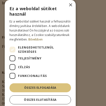
×
Információk
Ez a weboldal sütiket
Rólunk
használ
Adatkezelés
Vásárlási feltételek
Ez a weboldal sütiket használ a felhasználói
Nagykereskedelem
élmény javítása érdekében. A weboldalunk
Kapcsolat
használatával Ön hozzájárul az összes süti
használatához, a Cookie szabályzatunknak
Fiókom
megfelelően.
Bővebben
Fiókom
ELENGEDHETETLENÜL
SZÜKSÉGES
Fiókom
TELJESÍTMÉNY
Rendeléseim
Kívánságlista
CÉLZÁS
Kapcsolat
FUNKCIONALITÁS
Kapcsolat
Székhely:
ÖSSZES ELFOGADÁSA
1063 Budapest,
Kmety György u.
15. 3. em. 1.
ÖSSZES ELUTASÍTÁSA
(nem átvételi pont)