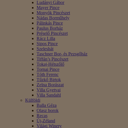
Ludányi Gábor
Mayer Pince
Monyók Pincészet
Nádas Borműhely
Pálinkás Pince
Paulus Borház
Préselő Pincészet
Rácz Lilla
Sipos Pince
Szeleshát
Taschner Bor- és Pezsgőház
Tiffán’s Pincészet
Tokaj-Hétszőlő
Tornai Pince
Tóth Ferenc
Tűzkő Birtok
Zelna Borászat
Villa Gyetvai
Villa Sandahl
Külföldi
Balla Géza
Olasz borok
Recas
Új-Zéland
Világi Winery