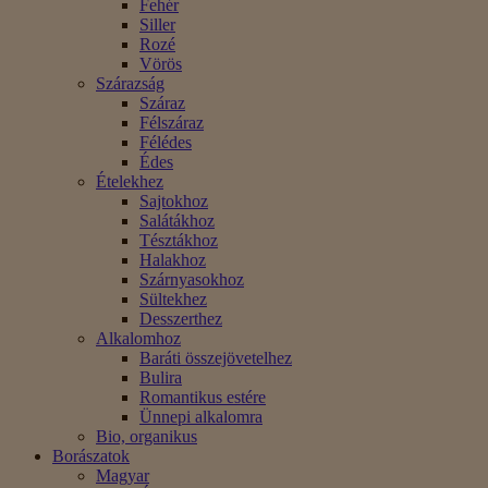
Fehér
Siller
Rozé
Vörös
Szárazság
Száraz
Félszáraz
Félédes
Édes
Ételekhez
Sajtokhoz
Salátákhoz
Tésztákhoz
Halakhoz
Szárnyasokhoz
Sültekhez
Desszerthez
Alkalomhoz
Baráti összejövetelhez
Bulira
Romantikus estére
Ünnepi alkalomra
Bio, organikus
Borászatok
Magyar