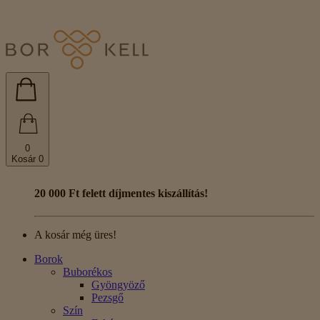
0
Kosár
0
20 000 Ft felett díjmentes kiszállítás!
A kosár még üres!
Borok
Buborékos
Gyöngyöző
Pezsgő
Szín