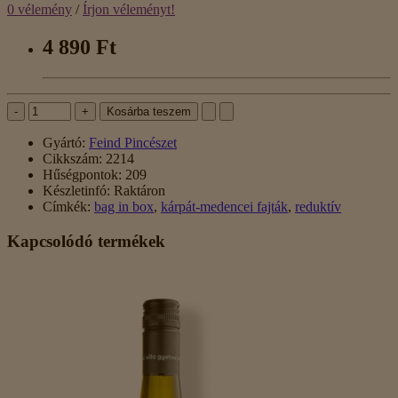
0 vélemény
/
Írjon véleményt!
4 890 Ft
-
+
Kosárba teszem
Gyártó:
Feind Pincészet
Cikkszám:
2214
Hűségpontok:
209
Készletinfó:
Raktáron
Címkék:
bag in box
,
kárpát-medencei fajták
,
reduktív
Kapcsolódó termékek