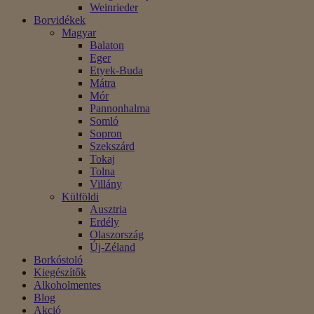
Weinrieder
Borvidékek
Magyar
Balaton
Eger
Etyek-Buda
Mátra
Mór
Pannonhalma
Somló
Sopron
Szekszárd
Tokaj
Tolna
Villány
Külföldi
Ausztria
Erdély
Olaszország
Új-Zéland
Borkóstoló
Kiegészítők
Alkoholmentes
Blog
Akció