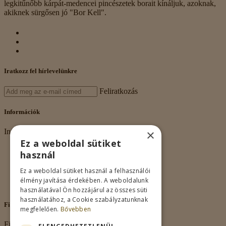
legkitűnőbb kárpát-medencei pincészetek borait kínáljuk, azoknak,
akiknek sürgősen jó "Bor Kell".
Iratkozz fel hírlevelünkre
Feliratkozás
Információk
×
Információk
Ez a weboldal sütiket
Rólunk
használ
Adatkezelés
Vásárlási feltételek
Ez a weboldal sütiket használ a felhasználói
Nagykereskedelem
élmény javítása érdekében. A weboldalunk
Kapcsolat
használatával Ön hozzájárul az összes süti
használatához, a Cookie szabályzatunknak
Fiókom
megfelelően.
Bővebben
Fiókom