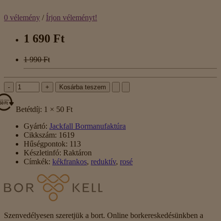
0 vélemény
/
Írjon véleményt!
1 690 Ft
1 990 Ft
-
+
Kosárba teszem
Betétdíj: 1 × 50 Ft
Gyártó:
Jackfall Bormanufaktúra
Cikkszám:
1619
Hűségpontok:
113
Készletinfó:
Raktáron
Címkék:
kékfrankos
,
reduktív
,
rosé
Szenvedélyesen szeretjük a bort. Online borkereskedésünkben a