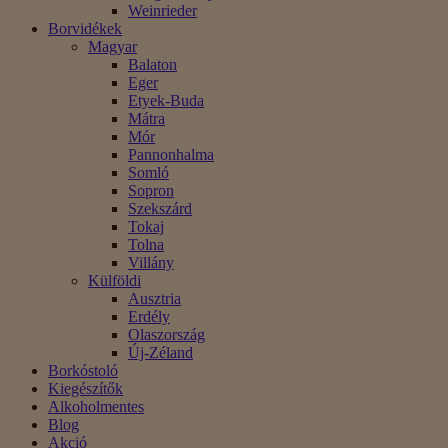
Weinrieder
Borvidékek
Magyar
Balaton
Eger
Etyek-Buda
Mátra
Mór
Pannonhalma
Somló
Sopron
Szekszárd
Tokaj
Tolna
Villány
Külföldi
Ausztria
Erdély
Olaszország
Új-Zéland
Borkóstoló
Kiegészítők
Alkoholmentes
Blog
Akció