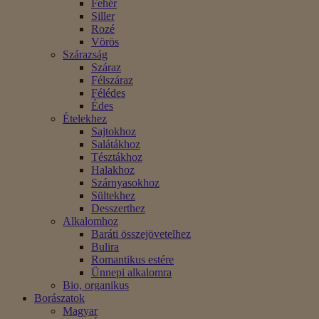
Fehér
Siller
Rozé
Vörös
Szárazság
Száraz
Félszáraz
Félédes
Édes
Ételekhez
Sajtokhoz
Salátákhoz
Tésztákhoz
Halakhoz
Szárnyasokhoz
Sültekhez
Desszerthez
Alkalomhoz
Baráti összejövetelhez
Bulira
Romantikus estére
Ünnepi alkalomra
Bio, organikus
Borászatok
Magyar