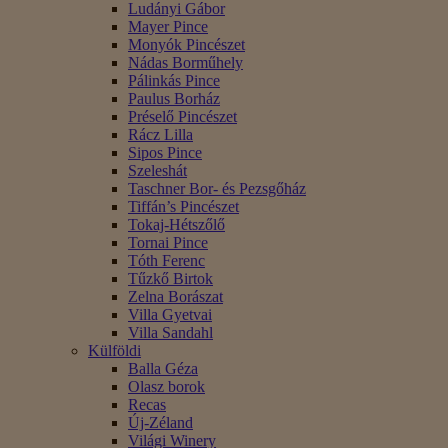
Ludányi Gábor
Mayer Pince
Monyók Pincészet
Nádas Borműhely
Pálinkás Pince
Paulus Borház
Préselő Pincészet
Rácz Lilla
Sipos Pince
Szeleshát
Taschner Bor- és Pezsgőház
Tiffán’s Pincészet
Tokaj-Hétszőlő
Tornai Pince
Tóth Ferenc
Tűzkő Birtok
Zelna Borászat
Villa Gyetvai
Villa Sandahl
Külföldi
Balla Géza
Olasz borok
Recas
Új-Zéland
Világi Winery