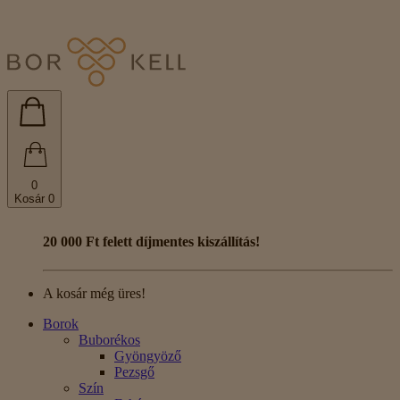
0
Kosár
0
20 000 Ft felett díjmentes kiszállítás!
A kosár még üres!
Borok
Buborékos
Gyöngyöző
Pezsgő
Szín