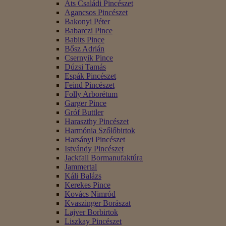
Áts Családi Pincészet
Agancsos Pincészet
Bakonyi Péter
Babarczi Pince
Babits Pince
Bősz Adrián
Csernyik Pince
Dúzsi Tamás
Espák Pincészet
Feind Pincészet
Folly Arborétum
Garger Pince
Gróf Buttler
Haraszthy Pincészet
Harmónia Szőlőbirtok
Harsányi Pincészet
Istvándy Pincészet
Jackfall Bormanufaktúra
Jammertal
Káli Balázs
Kerekes Pince
Kovács Nimród
Kvaszinger Borászat
Lajver Borbirtok
Liszkay Pincészet