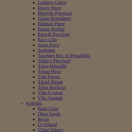
Ludányi Gábor
Mayer Pince
Monyók Pincészet
Nádas Borműhely
Pálinkás Pince
Paulus Borház
Préselő Pincészet
Rácz Lilla
Sipos Pince
Szeleshát
Taschner Bor- és Pezsgőház
Tiffán’s Pincészet
Tokaj-Hétszőlő
Tornai Pince
Tóth Ferenc
Tűzkő Birtok
Zelna Borászat
Villa Gyetvai
Villa Sandahl
Külföldi
Balla Géza
Olasz borok
Recas
Új-Zéland
Világi Winery