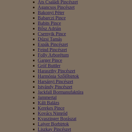
Áts Családi Pincészet
Agancsos Pincészet
Bakonyi Péter
Babarczi Pince
Babits Pince
Bősz Adrián
Csernyik Pince
Dúzsi Tamás
Espák Pincészet
Feind Pincészet
Folly Arborétum
Garger Pince
Gróf Buttler
Haraszthy Pincészet
Harmónia Szőlőbirtok
Harsányi Pincészet
Istvándy Pincészet
Jackfall Bormanufaktúra
Jammertal
Káli Balázs
Kerekes Pince
Kovács Nimród
Kvaszinger Borászat
Lajver Borbirtok
Liszkay Pincészet