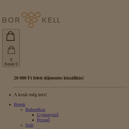
0
Kosár
0
20 000 Ft felett díjmentes kiszállítás!
A kosár még üres!
Borok
Buborékos
Gyöngyöző
Pezsgő
Szín