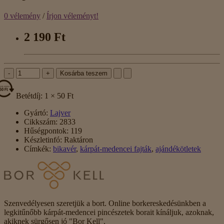
0 vélemény
/
Írjon véleményt!
2 190 Ft
-
+
Kosárba teszem
Betétdíj: 1 × 50 Ft
Gyártó:
Lajver
Cikkszám:
2833
Hűségpontok:
119
Készletinfó:
Raktáron
Címkék:
bikavér
,
kárpát-medencei fajták
,
ajándékötletek
Szenvedélyesen szeretjük a bort. Online borkereskedésünkben a
legkitűnőbb kárpát-medencei pincészetek borait kínáljuk, azoknak,
akiknek sürgősen jó "Bor Kell".