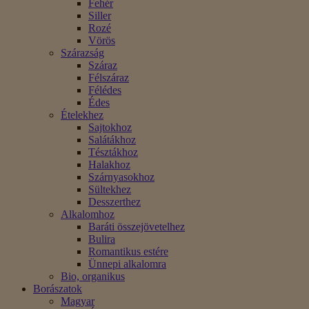
Fehér
Siller
Rozé
Vörös
Szárazság
Száraz
Félszáraz
Félédes
Édes
Ételekhez
Sajtokhoz
Salátákhoz
Tésztákhoz
Halakhoz
Szárnyasokhoz
Sültekhez
Desszerthez
Alkalomhoz
Baráti összejövetelhez
Bulira
Romantikus estére
Ünnepi alkalomra
Bio, organikus
Borászatok
Magyar