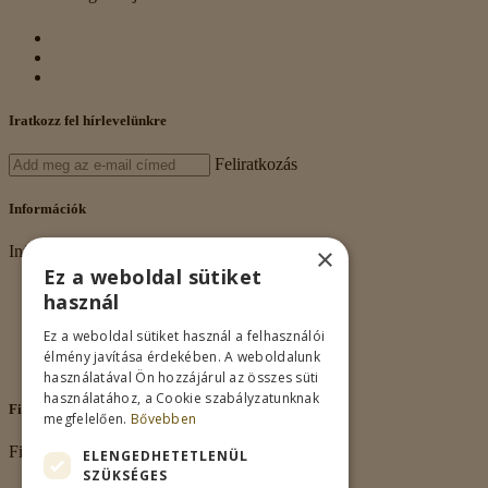
Iratkozz fel hírlevelünkre
Feliratkozás
Információk
×
Információk
Ez a weboldal sütiket
Rólunk
használ
Adatkezelés
Vásárlási feltételek
Ez a weboldal sütiket használ a felhasználói
Nagykereskedelem
élmény javítása érdekében. A weboldalunk
Kapcsolat
használatával Ön hozzájárul az összes süti
használatához, a Cookie szabályzatunknak
Fiókom
megfelelően.
Bővebben
Fiókom
ELENGEDHETETLENÜL
SZÜKSÉGES