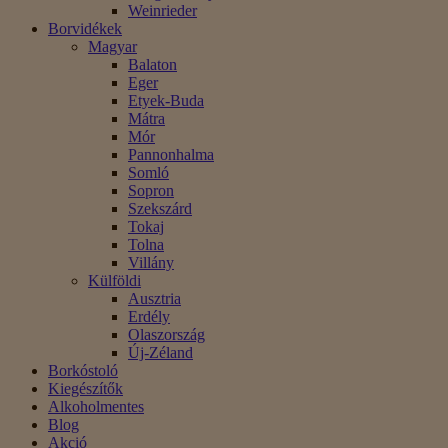
Weinrieder
Borvidékek
Magyar
Balaton
Eger
Etyek-Buda
Mátra
Mór
Pannonhalma
Somló
Sopron
Szekszárd
Tokaj
Tolna
Villány
Külföldi
Ausztria
Erdély
Olaszország
Új-Zéland
Borkóstoló
Kiegészítők
Alkoholmentes
Blog
Akció