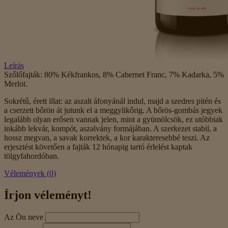
Leírás
Szőlőfajták: 80% Kékfrankos, 8% Cabernet Franc, 7% Kadarka, 5%
Merlot.
Sokrétű, érett illat: az aszalt áfonyánál indul, majd a szedres pitén és
a cserzett bőrön át jutunk el a meggylikőrig. A bőrös-gombás jegyek
legalább olyan erősen vannak jelen, mint a gyümölcsök, ez utóbbiak
inkább lekvár, kompót, aszalvány formájában. A szerkezet stabil, a
hossz megvan, a savak korrektek, a kor karakteresebbé teszi. Az
erjesztést követően a fajták 12 hónapig tartó érlelést kaptak
tölgyfahordóban.
Vélemények (0)
Írjon véleményt!
Az Ön neve