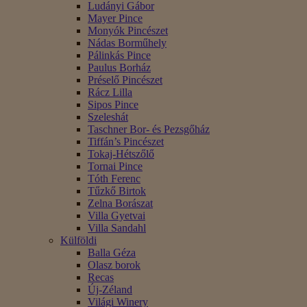
Ludányi Gábor
Mayer Pince
Monyók Pincészet
Nádas Borműhely
Pálinkás Pince
Paulus Borház
Préselő Pincészet
Rácz Lilla
Sipos Pince
Szeleshát
Taschner Bor- és Pezsgőház
Tiffán’s Pincészet
Tokaj-Hétszőlő
Tornai Pince
Tóth Ferenc
Tűzkő Birtok
Zelna Borászat
Villa Gyetvai
Villa Sandahl
Külföldi
Balla Géza
Olasz borok
Recas
Új-Zéland
Világi Winery