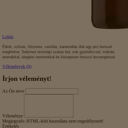
Leírás
Élénk, szilvás, fűszeres, vaníliás, karamellás illat egy pici borssal
meghintve.
Selymes textúrájú száraz bor, sok gyümölccsel, málnás
aromákkal, elegáns tanninokkal és közepesen hosszú lecsengéssel.
Vélemények (0)
Írjon véleményt!
Az Ön neve
Véleménye
Megjegyzés:
HTML-kód használata nem engedélyezett!
Értékelés