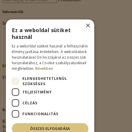
Információk
×
Információk
Ez a weboldal sütiket
Rólunk
használ
Adatkezelés
Vásárlási feltételek
Ez a weboldal sütiket használ a felhasználói
Nagykereskedelem
élmény javítása érdekében. A weboldalunk
Kapcsolat
használatával Ön hozzájárul az összes süti
használatához, a Cookie szabályzatunknak
Fiókom
megfelelően.
Bővebben
Fiókom
ELENGEDHETETLENÜL
SZÜKSÉGES
Fiókom
TELJESÍTMÉNY
Rendeléseim
Kívánságlista
CÉLZÁS
Kapcsolat
FUNKCIONALITÁS
Kapcsolat
Székhely:
ÖSSZES ELFOGADÁSA
1063 Budapest,