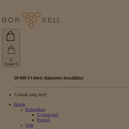
0
Kosár
0
20 000 Ft felett díjmentes kiszállítás!
A kosár még üres!
Borok
Buborékos
Gyöngyöző
Pezsgő
Szín