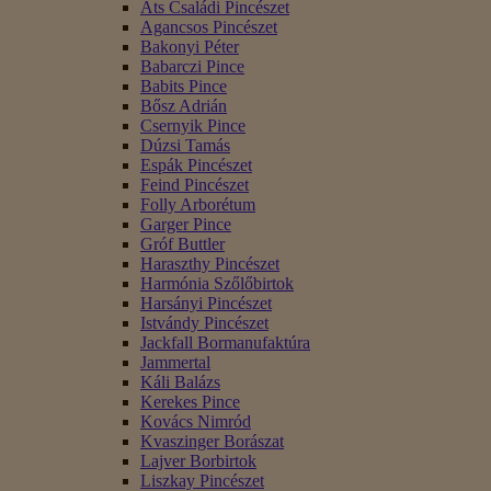
Áts Családi Pincészet
Agancsos Pincészet
Bakonyi Péter
Babarczi Pince
Babits Pince
Bősz Adrián
Csernyik Pince
Dúzsi Tamás
Espák Pincészet
Feind Pincészet
Folly Arborétum
Garger Pince
Gróf Buttler
Haraszthy Pincészet
Harmónia Szőlőbirtok
Harsányi Pincészet
Istvándy Pincészet
Jackfall Bormanufaktúra
Jammertal
Káli Balázs
Kerekes Pince
Kovács Nimród
Kvaszinger Borászat
Lajver Borbirtok
Liszkay Pincészet