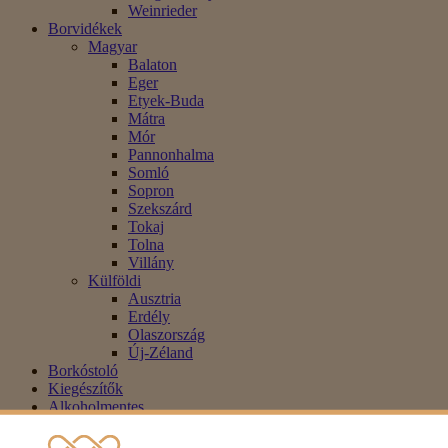
Weinrieder
Borvidékek
Magyar
Balaton
Eger
Etyek-Buda
Mátra
Mór
Pannonhalma
Somló
Sopron
Szekszárd
Tokaj
Tolna
Villány
Külföldi
Ausztria
Erdély
Olaszország
Új-Zéland
Borkóstoló
Kiegészítők
Alkoholmentes
Blog
Akció