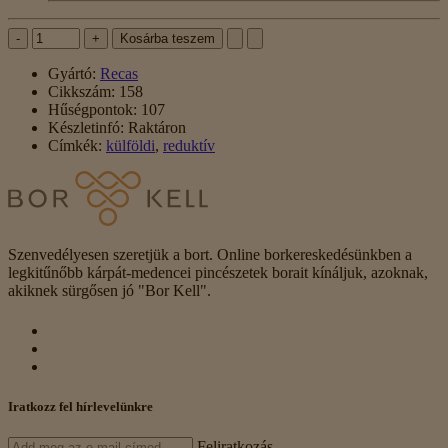
-
+
Kosárba teszem
Gyártó:
Recas
Cikkszám:
158
Hűségpontok:
107
Készletinfó:
Raktáron
Címkék:
külföldi
,
reduktív
Szenvedélyesen szeretjük a bort. Online borkereskedésünkben a
legkitűnőbb kárpát-medencei pincészetek borait kínáljuk, azoknak,
akiknek sürgősen jó "Bor Kell".
Iratkozz fel hírlevelünkre
Feliratkozás