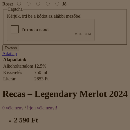
Rossz
Jó
Captcha
Kérjük, írd be a kódot az alábbi mezőbe!
Tovább
Adatlap
Alapadatok
Alkoholtartalom
12,5%
Kiszerelés
750 ml
Literár
2653 Ft
Recas – Legendary Merlot 2024
0 vélemény
/
Írjon véleményt!
2 590 Ft