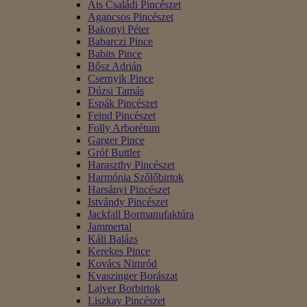
Áts Családi Pincészet
Agancsos Pincészet
Bakonyi Péter
Babarczi Pince
Babits Pince
Bősz Adrián
Csernyik Pince
Dúzsi Tamás
Espák Pincészet
Feind Pincészet
Folly Arborétum
Garger Pince
Gróf Buttler
Haraszthy Pincészet
Harmónia Szőlőbirtok
Harsányi Pincészet
Istvándy Pincészet
Jackfall Bormanufaktúra
Jammertal
Káli Balázs
Kerekes Pince
Kovács Nimród
Kvaszinger Borászat
Lajver Borbirtok
Liszkay Pincészet