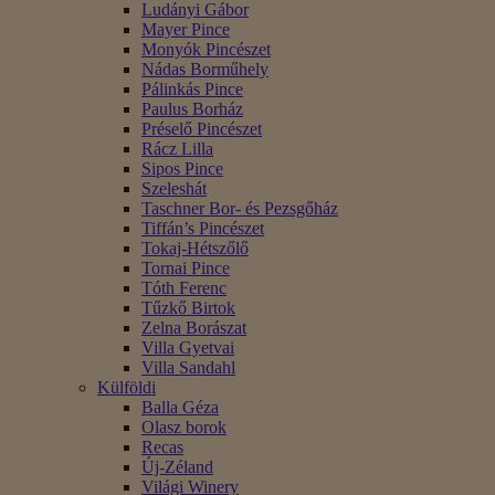
Ludányi Gábor
Mayer Pince
Monyók Pincészet
Nádas Borműhely
Pálinkás Pince
Paulus Borház
Préselő Pincészet
Rácz Lilla
Sipos Pince
Szeleshát
Taschner Bor- és Pezsgőház
Tiffán’s Pincészet
Tokaj-Hétszőlő
Tornai Pince
Tóth Ferenc
Tűzkő Birtok
Zelna Borászat
Villa Gyetvai
Villa Sandahl
Külföldi
Balla Géza
Olasz borok
Recas
Új-Zéland
Világi Winery