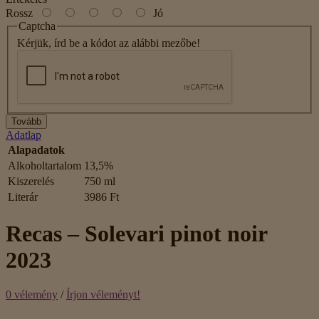
Rossz
Jó
Captcha
Kérjük, írd be a kódot az alábbi mezőbe!
Tovább
Adatlap
Alapadatok
Alkoholtartalom
13,5%
Kiszerelés
750 ml
Literár
3986 Ft
Recas – Solevari pinot noir
2023
0 vélemény
/
Írjon véleményt!