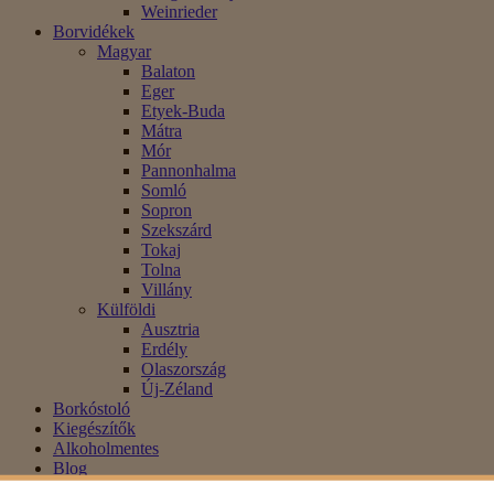
Weinrieder
Borvidékek
Magyar
Balaton
Eger
Etyek-Buda
Mátra
Mór
Pannonhalma
Somló
Sopron
Szekszárd
Tokaj
Tolna
Villány
Külföldi
Ausztria
Erdély
Olaszország
Új-Zéland
Borkóstoló
Kiegészítők
Alkoholmentes
Blog
Akció