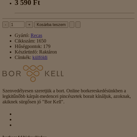
3 590 Ft
-
+
Kosárba teszem
Gyártó:
Recas
Cikkszám:
1650
Hűségpontok:
179
Készletinfó:
Raktáron
Címkék:
külföldi
Szenvedélyesen szeretjük a bort. Online borkereskedésünkben a
legkitűnőbb kárpát-medencei pincészetek borait kínáljuk, azoknak,
akiknek sürgősen jó "Bor Kell".