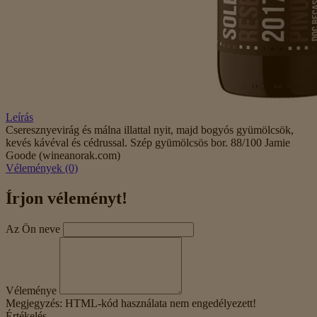
Leírás
Cseresznyevirág és málna illattal nyit, majd bogyós gyümölcsök,
kevés kávéval és cédrussal. Szép gyümölcsös bor. 88/100 Jamie
Goode (wineanorak.com)
Vélemények (0)
Írjon véleményt!
Az Ön neve
Véleménye
Megjegyzés:
HTML-kód használata nem engedélyezett!
Értékelés