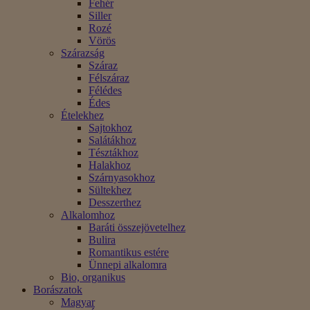
Fehér
Siller
Rozé
Vörös
Szárazság
Száraz
Félszáraz
Félédes
Édes
Ételekhez
Sajtokhoz
Salátákhoz
Tésztákhoz
Halakhoz
Szárnyasokhoz
Sültekhez
Desszerthez
Alkalomhoz
Baráti összejövetelhez
Bulira
Romantikus estére
Ünnepi alkalomra
Bio, organikus
Borászatok
Magyar