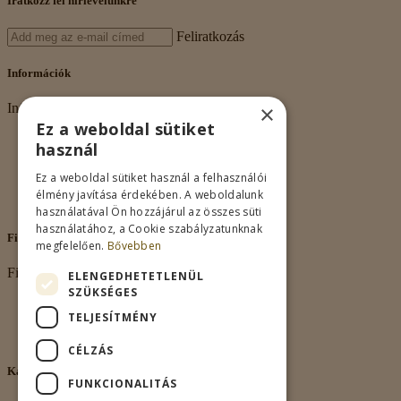
Iratkozz fel hírlevelünkre
Feliratkozás
Információk
×
Információk
Ez a weboldal sütiket
Rólunk
használ
Adatkezelés
Vásárlási feltételek
Ez a weboldal sütiket használ a felhasználói
Nagykereskedelem
élmény javítása érdekében. A weboldalunk
Kapcsolat
használatával Ön hozzájárul az összes süti
használatához, a Cookie szabályzatunknak
Fiókom
megfelelően.
Bővebben
Fiókom
ELENGEDHETETLENÜL
SZÜKSÉGES
Fiókom
TELJESÍTMÉNY
Rendeléseim
Kívánságlista
CÉLZÁS
Kapcsolat
FUNKCIONALITÁS