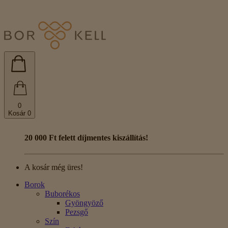
0
Kosár
0
20 000 Ft felett díjmentes kiszállítás!
A kosár még üres!
Borok
Buborékos
Gyöngyöző
Pezsgő
Szín