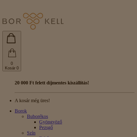
0
Kosár
0
20 000 Ft felett díjmentes kiszállítás!
A kosár még üres!
Borok
Buborékos
Gyöngyöző
Pezsgő
Szín