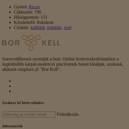
Gyártó:
Recas
Cikkszám:
790
Hűségpontok:
131
Készletinfó:
Raktáron
Címkék:
külföldi
,
reduktív
,
rosé
Szenvedélyesen szeretjük a bort. Online borkereskedésünkben a
legkitűnőbb kárpát-medencei pincészetek borait kínáljuk, azoknak,
akiknek sürgősen jó "Bor Kell".
Iratkozz fel hírlevelünkre
Feliratkozás
Információk