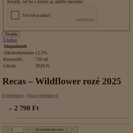
Kérjük, írd be a kódot az alábbi mezőbe!
Tovább
Adatlap
Alapadatok
Alkoholtartalom
12,5%
Kiszerelés
750 ml
Literár
2920 Ft
Recas – Wildflower rozé 2025
0 vélemény
/
Írjon véleményt!
2 790 Ft
-
+
Kosárba teszem