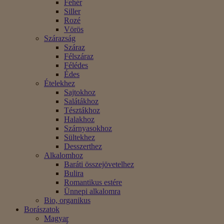
Fehér
Siller
Rozé
Vörös
Szárazság
Száraz
Félszáraz
Félédes
Édes
Ételekhez
Sajtokhoz
Salátákhoz
Tésztákhoz
Halakhoz
Szárnyasokhoz
Sültekhez
Desszerthez
Alkalomhoz
Baráti összejövetelhez
Bulira
Romantikus estére
Ünnepi alkalomra
Bio, organikus
Borászatok
Magyar