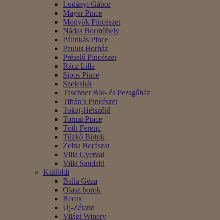
Ludányi Gábor
Mayer Pince
Monyók Pincészet
Nádas Borműhely
Pálinkás Pince
Paulus Borház
Préselő Pincészet
Rácz Lilla
Sipos Pince
Szeleshát
Taschner Bor- és Pezsgőház
Tiffán’s Pincészet
Tokaj-Hétszőlő
Tornai Pince
Tóth Ferenc
Tűzkő Birtok
Zelna Borászat
Villa Gyetvai
Villa Sandahl
Külföldi
Balla Géza
Olasz borok
Recas
Új-Zéland
Világi Winery