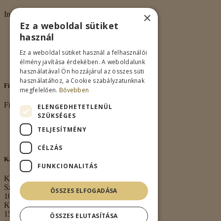
×
Információk
Ez a weboldal sütiket
Rólunk
használ
Adatkezelés
Vásárlási feltételek
Ez a weboldal sütiket használ a felhasználói
Nagykereskedelem
élmény javítása érdekében. A weboldalunk
Kapcsolat
használatával Ön hozzájárul az összes süti
használatához, a Cookie szabályzatunknak
Fiókom
megfelelően.
Bővebben
Fiókom
ELENGEDHETETLENÜL
SZÜKSÉGES
Fiókom
TELJESÍTMÉNY
Rendeléseim
Kívánságlista
CÉLZÁS
Kapcsolat
FUNKCIONALITÁS
Kapcsolat
Székhely:
ÖSSZES ELFOGADÁSA
1063 Budapest,
Kmety György u.
15. 3. em. 1.
ÖSSZES ELUTASÍTÁSA