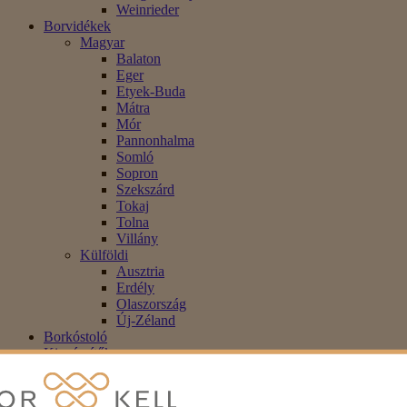
Weinrieder
Borvidékek
Magyar
Balaton
Eger
Etyek-Buda
Mátra
Mór
Pannonhalma
Somló
Sopron
Szekszárd
Tokaj
Tolna
Villány
Külföldi
Ausztria
Erdély
Olaszország
Új-Zéland
Borkóstoló
Kiegészítők
Alkoholmentes
Blog
Akció