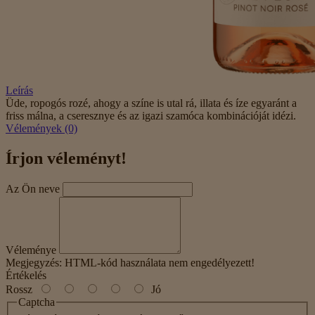
Leírás
Üde, ropogós rozé, ahogy a színe is utal rá, illata és íze egyaránt a
friss málna, a cseresznye és az igazi szamóca kombinációját idézi.
Vélemények (0)
Írjon véleményt!
Az Ön neve
Véleménye
Megjegyzés:
HTML-kód használata nem engedélyezett!
Értékelés
Rossz
Jó
Captcha