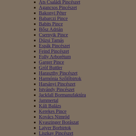
Áts Családi Pincészet
Agancsos Pincészet
Bakonyi Péter
Babarczi Pince
Babits Pince
Bősz Adrián
Csernyik Pince
Dúzsi Tamás
Espák Pincészet
Feind Pincészet
Folly Arborétum
Garger Pince
Gróf Buttler
Haraszthy Pincészet
Harmónia Szőlőbirtok
Harsányi Pincészet
Istvándy Pincészet
Jackfall Bormanufaktúra
Jammertal
Káli Balázs
Kerekes Pince
Kovács Nimród
Kvaszinger Borászat
Lajver Borbirtok
Liszkay Pincészet