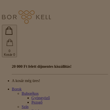
0
Kosár
0
20 000 Ft felett díjmentes kiszállítás!
A kosár még üres!
Borok
Buborékos
Gyöngyöző
Pezsgő
Szín