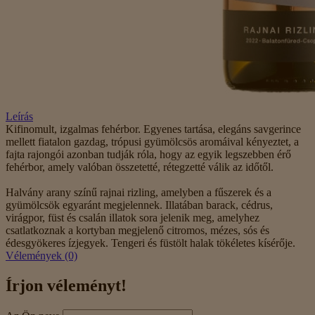
Leírás
Kifinomult, izgalmas fehérbor. Egyenes tartása, elegáns savgerince
mellett fiatalon gazdag, trópusi gyümölcsös aromáival kényeztet, a
fajta rajongói azonban tudják róla, hogy az egyik legszebben érő
fehérbor, amely valóban összetetté, rétegzetté válik az időtől.
Halvány arany színű rajnai rizling, amelyben a fűszerek és a
gyümölcsök egyaránt megjelennek. Illatában barack, cédrus,
virágpor, füst és csalán illatok sora jelenik meg, amelyhez
csatlatkoznak a kortyban megjelenő citromos, mézes, sós és
édesgyökeres ízjegyek. Tengeri és füstölt halak tökéletes kísérője.
Vélemények (0)
Írjon véleményt!