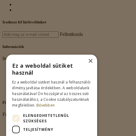
Iratkozz fel hírlevelünkre
Feliratkozás
Információk
×
Információk
Ez a weboldal sütiket
Rólunk
használ
Adatkezelés
Vásárlási feltételek
Ez a weboldal sütiket használ a felhasználói
Nagykereskedelem
élmény javítása érdekében. A weboldalunk
Kapcsolat
használatával Ön hozzájárul az összes süti
használatához, a Cookie szabályzatunknak
Fiókom
megfelelően.
Bővebben
Fiókom
ELENGEDHETETLENÜL
SZÜKSÉGES
Fiókom
TELJESÍTMÉNY
Rendeléseim
Kívánságlista