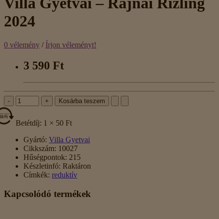
Villa Gyetvai – Rajnai Rizling
2024
0 vélemény
/
Írjon véleményt!
3 590 Ft
-
+
Kosárba teszem
Betétdíj: 1 × 50 Ft
Gyártó:
Villa Gyetvai
Cikkszám:
10027
Hűségpontok:
215
Készletinfó:
Raktáron
Címkék:
reduktív
Kapcsolódó termékek