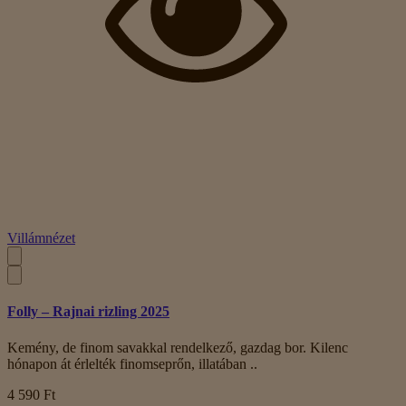
Villámnézet
Folly – Rajnai rizling 2025
Kemény, de finom savakkal rendelkező, gazdag bor. Kilenc
hónapon át érlelték finomseprőn, illatában ..
4 590 Ft