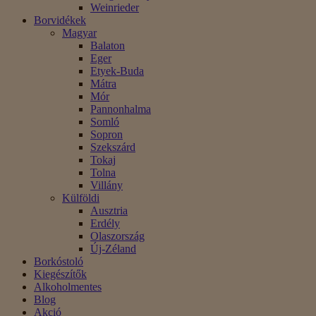
Weinrieder
Borvidékek
Magyar
Balaton
Eger
Etyek-Buda
Mátra
Mór
Pannonhalma
Somló
Sopron
Szekszárd
Tokaj
Tolna
Villány
Külföldi
Ausztria
Erdély
Olaszország
Új-Zéland
Borkóstoló
Kiegészítők
Alkoholmentes
Blog
Akció