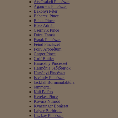
Áts Családi Pincészet
Agancsos Pincészet
Bakonyi Péter
Babarczi Pince
Babits Pince
Bősz Adrián
Csernyik Pince
Dúzsi Tamás
Espák Pincészet
Feind Pincészet
Folly Arborétum
Garger Pince
Gróf Buttler
Haraszthy Pincészet
Harmónia Szőlőbirtok
Harsányi Pincészet
Istvándy Pincészet
Jackfall Bormanufaktúra
Jammertal
Káli Balázs
Kerekes Pince
Kovács Nimród
Kvaszinger Borászat
Lajver Borbirtok
Liszkay Pincészet