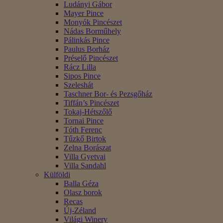
Ludányi Gábor
Mayer Pince
Monyók Pincészet
Nádas Borműhely
Pálinkás Pince
Paulus Borház
Préselő Pincészet
Rácz Lilla
Sipos Pince
Szeleshát
Taschner Bor- és Pezsgőház
Tiffán’s Pincészet
Tokaj-Hétszőlő
Tornai Pince
Tóth Ferenc
Tűzkő Birtok
Zelna Borászat
Villa Gyetvai
Villa Sandahl
Külföldi
Balla Géza
Olasz borok
Recas
Új-Zéland
Világi Winery