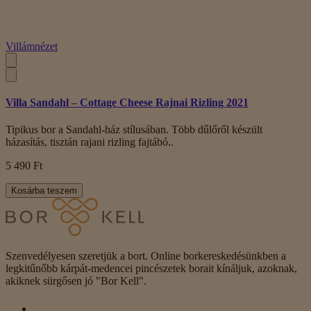
Villámnézet
Villa Sandahl – Cottage Cheese Rajnai Rizling 2021
Tipikus bor a Sandahl-ház stílusában. Több dűlőről készült
házasítás, tisztán rajani rizling fajtábó..
5 490 Ft
Kosárba teszem
Szenvedélyesen szeretjük a bort. Online borkereskedésünkben a
legkitűnőbb kárpát-medencei pincészetek borait kínáljuk, azoknak,
akiknek sürgősen jó "Bor Kell".