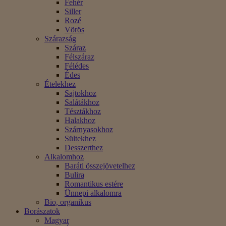
Fehér
Siller
Rozé
Vörös
Szárazság
Száraz
Félszáraz
Félédes
Édes
Ételekhez
Sajtokhoz
Salátákhoz
Tésztákhoz
Halakhoz
Szárnyasokhoz
Sültekhez
Desszerthez
Alkalomhoz
Baráti összejövetelhez
Bulira
Romantikus estére
Ünnepi alkalomra
Bio, organikus
Borászatok
Magyar