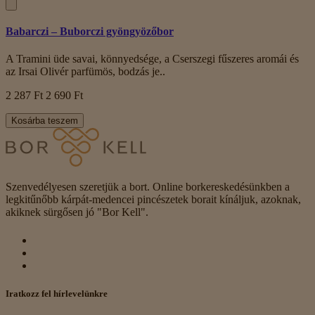
Babarczi – Buborczi gyöngyözőbor
A Tramini üde savai, könnyedsége, a Cserszegi fűszeres aromái és
az Irsai Olivér parfümös, bodzás je..
2 287 Ft
2 690 Ft
Kosárba teszem
Szenvedélyesen szeretjük a bort. Online borkereskedésünkben a
legkitűnőbb kárpát-medencei pincészetek borait kínáljuk, azoknak,
akiknek sürgősen jó "Bor Kell".
Iratkozz fel hírlevelünkre