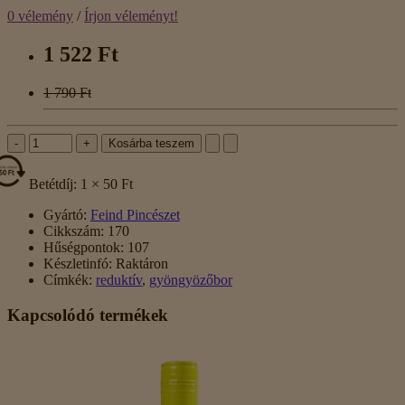
0 vélemény
/
Írjon véleményt!
1 522 Ft
1 790 Ft
-
+
Kosárba teszem
Betétdíj: 1 × 50 Ft
Gyártó:
Feind Pincészet
Cikkszám:
170
Hűségpontok:
107
Készletinfó:
Raktáron
Címkék:
reduktív
,
gyöngyözőbor
Kapcsolódó termékek