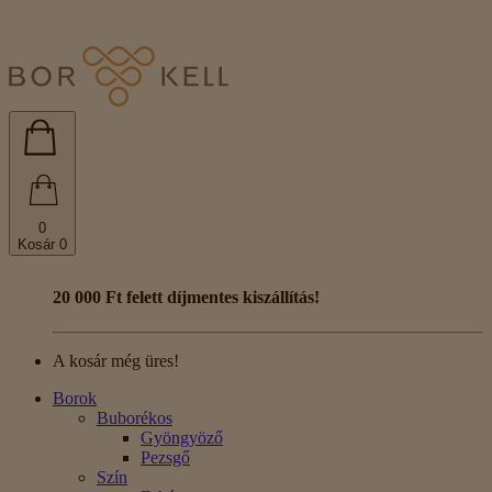
0
Kosár
0
20 000 Ft felett díjmentes kiszállítás!
A kosár még üres!
Borok
Buborékos
Gyöngyöző
Pezsgő
Szín