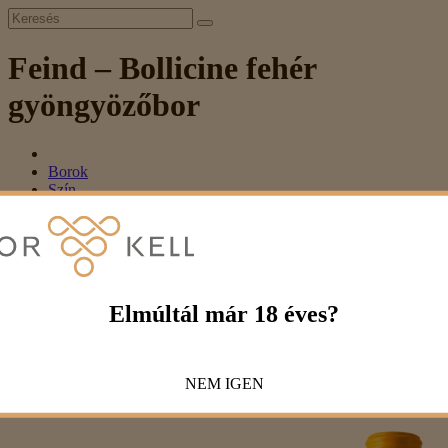
Feind – Bollicine fehér
gyöngyözőbor
Borok
Szín
Fehér
Feind – Bollicine fehér gyöngyözőbor
Feind – Bollicine fehér gyöngyözőbor
Elmúltál már 18 éves?
1 522 Ft
1 790 Ft
NEM
IGEN