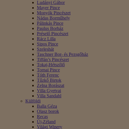
Ludányi Gábor
Mayer Pince
Monyók Pincészet
Nádas Borműhely
Pálinkás Pince
Paulus Borház
Préselő Pincészet
Rácz Lilla
Sipos Pince
Szeleshát
Taschner Bor- és Pezsgőház
Tiffán’s Pincészet
Tokaj-Hétszőlő
Tornai Pince
Tóth Ferenc
Tűzkő Birtok
Zelna Borászat
Villa Gyetvai
Villa Sandahl
Külföldi
Balla Géza
Olasz borok
Recas
Új-Zéland
Világi Winery