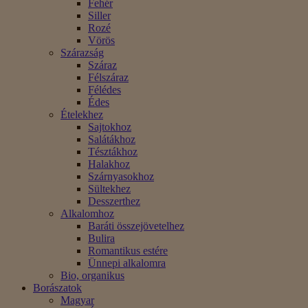
Fehér
Siller
Rozé
Vörös
Szárazság
Száraz
Félszáraz
Félédes
Édes
Ételekhez
Sajtokhoz
Salátákhoz
Tésztákhoz
Halakhoz
Szárnyasokhoz
Sültekhez
Desszerthez
Alkalomhoz
Baráti összejövetelhez
Bulira
Romantikus estére
Ünnepi alkalomra
Bio, organikus
Borászatok
Magyar