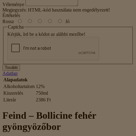
Véleménye
Megjegyzés:
HTML-kód használata nem engedélyezett!
Értékelés
Rossz
Jó
Captcha
Kérjük, írd be a kódot az alábbi mezőbe!
Tovább
Adatlap
Alapadatok
Alkoholtartalom
12%
Kiszerelés
750ml
Literár
2386 Ft
Feind – Bollicine fehér
gyöngyözőbor