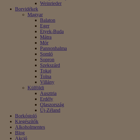
Weinrieder
Borvidékek
Magyar
Balaton
Eger
Etyek-Buda
Mátra
Mór
Pannonhalma
Somló
Sopron
Szekszárd
Tokaj
Tolna
Villány
Külföldi
Ausztria
Erdély
Olaszország
Új-Zéland
Borkóstoló
Kiegészítők
Alkoholmentes
Blog
Akció