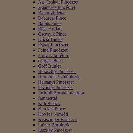
Áts Családi Pincészet
Agancsos Pincészet
Bakonyi Péter
Babarczi Pince
Babits Pince
Bősz Adrián
Csernyik Pince
Dúzsi Tamás
Espák Pincészet
Feind Pincészet
Folly Arborétum
Garger Pince
Gróf Buttler
Haraszthy Pincészet
Harmónia Szőlőbirtok
Harsányi Pincészet
Istvándy Pincészet
Jackfall Bormanufaktúra
Jammertal
Káli Balázs
Kerekes Pince
Kovács Nimród
Kvaszinger Borászat
Lajver Borbirtok
Liszkay Pincészet