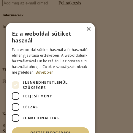
Feliratkozás
Információk
×
Információk
Ez a weboldal sütiket
Rólunk
használ
Adatkezelés
Vásárlási feltételek
Ez a weboldal sütiket használ a felhasználói
Nagykereskedelem
élmény javítása érdekében. A weboldalunk
Kapcsolat
használatával Ön hozzájárul az összes süti
használatához, a Cookie szabályzatunknak
Fiókom
megfelelően.
Bővebben
Fiókom
ELENGEDHETETLENÜL
SZÜKSÉGES
Fiókom
TELJESÍTMÉNY
Rendeléseim
Kívánságlista
CÉLZÁS
Kapcsolat
FUNKCIONALITÁS
Kapcsolat
Székhely:
ÖSSZES ELFOGADÁSA