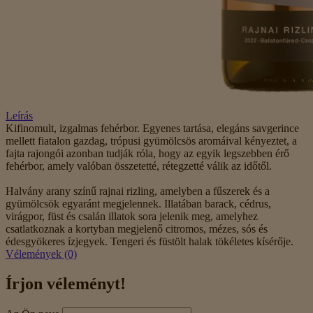
Leírás
Kifinomult, izgalmas fehérbor. Egyenes tartása, elegáns savgerince
mellett fiatalon gazdag, trópusi gyümölcsös aromáival kényeztet, a
fajta rajongói azonban tudják róla, hogy az egyik legszebben érő
fehérbor, amely valóban összetetté, rétegzetté válik az időtől.
Halvány arany színű rajnai rizling, amelyben a fűszerek és a
gyümölcsök egyaránt megjelennek. Illatában barack, cédrus,
virágpor, füst és csalán illatok sora jelenik meg, amelyhez
csatlatkoznak a kortyban megjelenő citromos, mézes, sós és
édesgyökeres ízjegyek. Tengeri és füstölt halak tökéletes kísérője.
Vélemények (0)
Írjon véleményt!