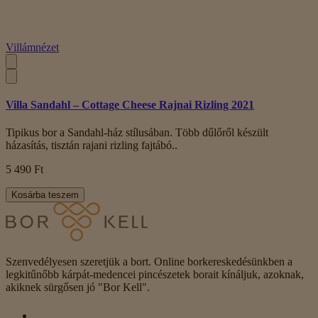
Villámnézet
Villa Sandahl – Cottage Cheese Rajnai Rizling 2021
Tipikus bor a Sandahl-ház stílusában. Több dűlőről készült
házasítás, tisztán rajani rizling fajtábó..
5 490 Ft
Kosárba teszem
Szenvedélyesen szeretjük a bort. Online borkereskedésünkben a
legkitűnőbb kárpát-medencei pincészetek borait kínáljuk, azoknak,
akiknek sürgősen jó "Bor Kell".