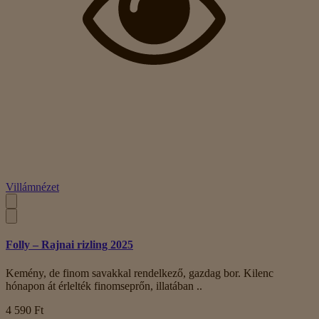
Villámnézet
Folly – Rajnai rizling 2025
Kemény, de finom savakkal rendelkező, gazdag bor. Kilenc
hónapon át érlelték finomseprőn, illatában ..
4 590 Ft