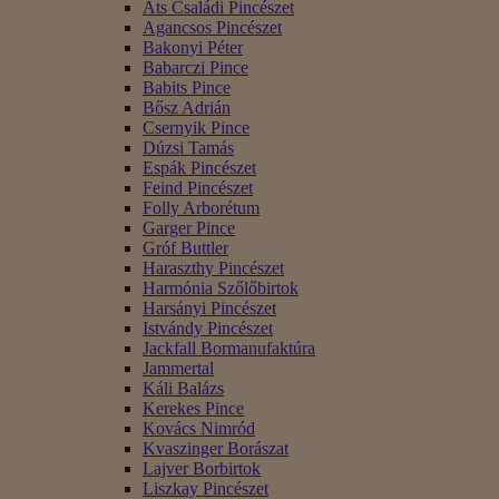
Áts Családi Pincészet
Agancsos Pincészet
Bakonyi Péter
Babarczi Pince
Babits Pince
Bősz Adrián
Csernyik Pince
Dúzsi Tamás
Espák Pincészet
Feind Pincészet
Folly Arborétum
Garger Pince
Gróf Buttler
Haraszthy Pincészet
Harmónia Szőlőbirtok
Harsányi Pincészet
Istvándy Pincészet
Jackfall Bormanufaktúra
Jammertal
Káli Balázs
Kerekes Pince
Kovács Nimród
Kvaszinger Borászat
Lajver Borbirtok
Liszkay Pincészet