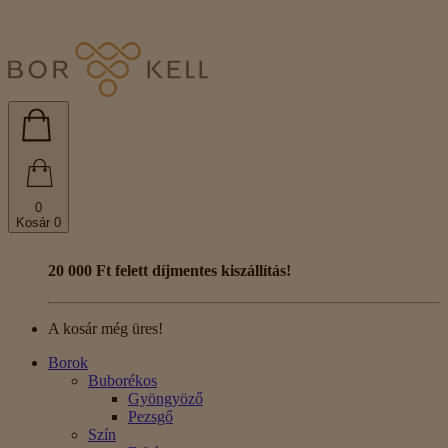
0
Kosár
0
20 000 Ft felett díjmentes kiszállítás!
A kosár még üres!
Borok
Buborékos
Gyöngyöző
Pezsgő
Szín