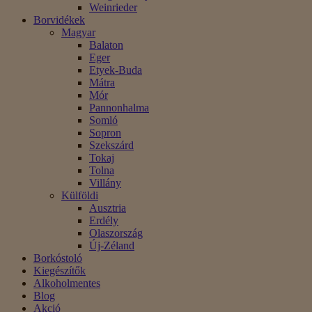
Weinrieder
Borvidékek
Magyar
Balaton
Eger
Etyek-Buda
Mátra
Mór
Pannonhalma
Somló
Sopron
Szekszárd
Tokaj
Tolna
Villány
Külföldi
Ausztria
Erdély
Olaszország
Új-Zéland
Borkóstoló
Kiegészítők
Alkoholmentes
Blog
Akció