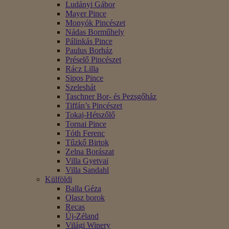
Ludányi Gábor
Mayer Pince
Monyók Pincészet
Nádas Borműhely
Pálinkás Pince
Paulus Borház
Préselő Pincészet
Rácz Lilla
Sipos Pince
Szeleshát
Taschner Bor- és Pezsgőház
Tiffán’s Pincészet
Tokaj-Hétszőlő
Tornai Pince
Tóth Ferenc
Tűzkő Birtok
Zelna Borászat
Villa Gyetvai
Villa Sandahl
Külföldi
Balla Géza
Olasz borok
Recas
Új-Zéland
Világi Winery