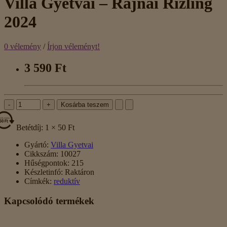
Villa Gyetvai – Rajnai Rizling
2024
0 vélemény
/
Írjon véleményt!
3 590 Ft
-
+
Kosárba teszem
Betétdíj: 1 × 50 Ft
Gyártó:
Villa Gyetvai
Cikkszám:
10027
Hűségpontok:
215
Készletinfó:
Raktáron
Címkék:
reduktív
Kapcsolódó termékek