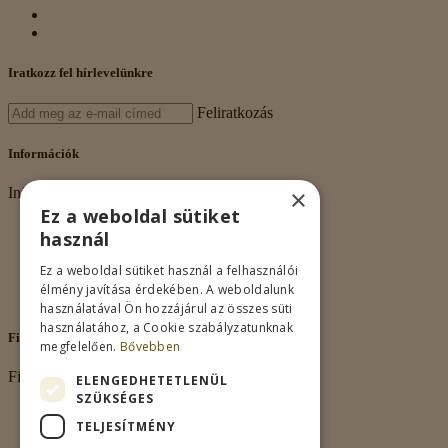
Iratkozz fel hírlevelünkre
Feliratkozás
Információk
×
Információk
Ez a weboldal sütiket
Rólunk
használ
Adatkezelés
Vásárlási feltételek
Ez a weboldal sütiket használ a felhasználói
Nagykereskedelem
élmény javítása érdekében. A weboldalunk
Kapcsolat
használatával Ön hozzájárul az összes süti
használatához, a Cookie szabályzatunknak
Fiókom
megfelelően.
Bővebben
Fiókom
ELENGEDHETETLENÜL
SZÜKSÉGES
Fiókom
TELJESÍTMÉNY
Rendeléseim
Kívánságlista