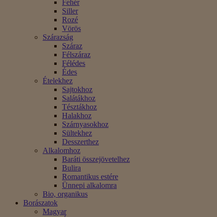
Fehér
Siller
Rozé
Vörös
Szárazság
Száraz
Félszáraz
Félédes
Édes
Ételekhez
Sajtokhoz
Salátákhoz
Tésztákhoz
Halakhoz
Szárnyasokhoz
Sültekhez
Desszerthez
Alkalomhoz
Baráti összejövetelhez
Bulira
Romantikus estére
Ünnepi alkalomra
Bio, organikus
Borászatok
Magyar