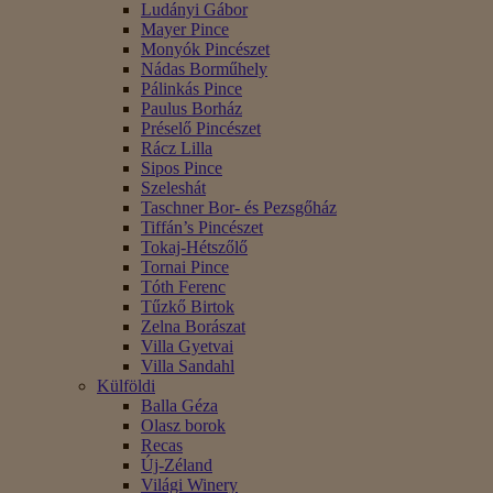
Ludányi Gábor
Mayer Pince
Monyók Pincészet
Nádas Borműhely
Pálinkás Pince
Paulus Borház
Préselő Pincészet
Rácz Lilla
Sipos Pince
Szeleshát
Taschner Bor- és Pezsgőház
Tiffán’s Pincészet
Tokaj-Hétszőlő
Tornai Pince
Tóth Ferenc
Tűzkő Birtok
Zelna Borászat
Villa Gyetvai
Villa Sandahl
Külföldi
Balla Géza
Olasz borok
Recas
Új-Zéland
Világi Winery