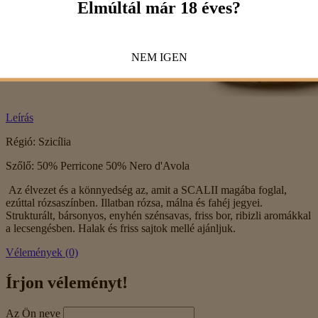
Elmúltál már 18 éves?
NEM
IGEN
Leírás
Régió: Szicília
Szőlő: 50% Perricone 50% Nero d'Avola
Az élvezet és a könnyedség az, amit a SCALII magába foglal,
ezúttal rózsaszínben. Illatban rózsa, málna és fahéj jegyei.
Strukturált, bársonyos, enyhén szénsavas, friss bor, ribizli aromákkal
a lecsengésben. Halak és friss sajtok mellé ajánljuk.
Vélemények (0)
Írjon véleményt!
Az Ön neve