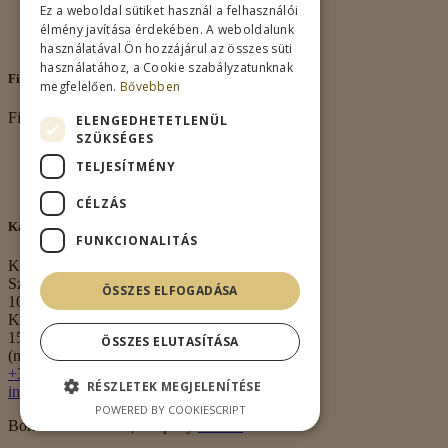
Vásárlási feltételek
Ez a weboldal sütiket használ a felhasználói
Nagykereskedelem
élmény javítása érdekében. A weboldalunk
Kapcsolat
használatával Ön hozzájárul az összes süti
használatához, a Cookie szabályzatunknak
Fiókom
megfelelően.
Bővebben
Fiókom
ELENGEDHETETLENÜL
SZÜKSÉGES
Fiókom
TELJESÍTMÉNY
Rendeléseim
Kívánságlista
CÉLZÁS
Kapcsolat
FUNKCIONALITÁS
Kapcsolat
Székhely:
ÖSSZES ELFOGADÁSA
1063 Budapest,
Kmety György u.
15. 3. em. 1.
ÖSSZES ELUTASÍTÁSA
(nem átvételi pont)
+36 30 474 0020
RÉSZLETEK MEGJELENÍTÉSE
info@borkell.hu
POWERED BY COOKIESCRIPT
Borkell.hu © 2026 | Shop By
Meraki