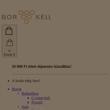
0
Kosár
0
20 000 Ft felett díjmentes kiszállítás!
A kosár még üres!
Borok
Buborékos
Gyöngyöző
Pezsgő
Szín