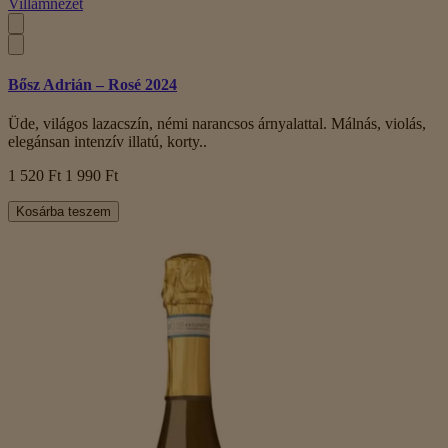
Villámnézet
Bősz Adrián – Rosé 2024
Üde, világos lazacszín, némi narancsos árnyalattal. Málnás, violás,
elegánsan intenzív illatú, korty..
1 520 Ft
1 990 Ft
Kosárba teszem