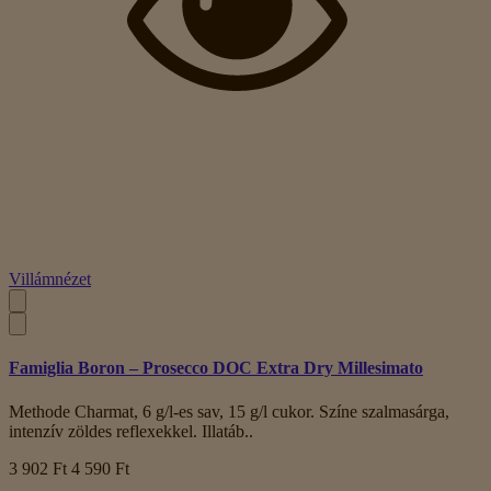
Villámnézet
Famiglia Boron – Prosecco DOC Extra Dry Millesimato
Methode Charmat, 6 g/l-es sav, 15 g/l cukor. Színe szalmasárga,
intenzív zöldes reflexekkel. Illatáb..
3 902 Ft
4 590 Ft