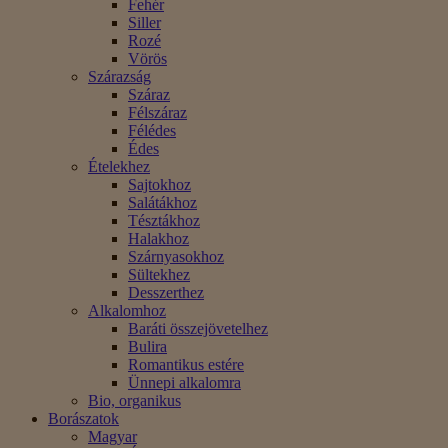
Fehér
Siller
Rozé
Vörös
Szárazság
Száraz
Félszáraz
Félédes
Édes
Ételekhez
Sajtokhoz
Salátákhoz
Tésztákhoz
Halakhoz
Szárnyasokhoz
Sültekhez
Desszerthez
Alkalomhoz
Baráti összejövetelhez
Bulira
Romantikus estére
Ünnepi alkalomra
Bio, organikus
Borászatok
Magyar