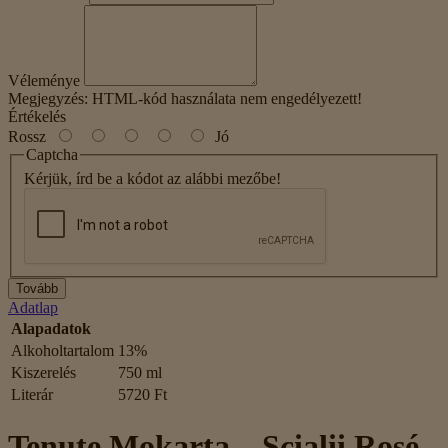
Véleménye
Megjegyzés:
HTML-kód használata nem engedélyezett!
Értékelés
Rossz
Jó
Captcha
Kérjük, írd be a kódot az alábbi mezőbe!
Tovább
Adatlap
Alapadatok
Alkoholtartalom
13%
Kiszerelés
750 ml
Literár
5720 Ft
Tenute Mokarta – Scialii Rosé