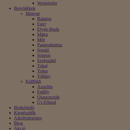
Weinrieder
Borvidékek
Magyar
Balaton
Eger
Etyek-Buda
Mátra
Mór
Pannonhalma
Somló
Sopron
Szekszárd
Tokaj
Tolna
Villány
Külföldi
Ausztria
Erdély
Olaszország
Új-Zéland
Borkóstoló
Kiegészítők
Alkoholmentes
Blog
Akció