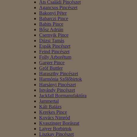
Áts Családi Pincészet
Agancsos Pincészet
Bakonyi Péter
Babarczi Pince
Babits Pince
Bősz Adrián
Csernyik Pince
Dúzsi Tamás
Espák Pincészet
Feind Pincészet
Folly Arborétum
Garger Pince
Gróf Buttler
Haraszthy Pincészet
Harmónia Szőlőbirtok
Harsányi Pincészet
Istvándy Pincészet
Jackfall Bormanufaktúra
Jammertal
Káli Balázs
Kerekes Pince
Kovács Nimród
Kvaszinger Borászat
Lajver Borbirtok
Liszkay Pincészet