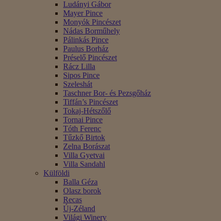
Ludányi Gábor
Mayer Pince
Monyók Pincészet
Nádas Borműhely
Pálinkás Pince
Paulus Borház
Préselő Pincészet
Rácz Lilla
Sipos Pince
Szeleshát
Taschner Bor- és Pezsgőház
Tiffán’s Pincészet
Tokaj-Hétszőlő
Tornai Pince
Tóth Ferenc
Tűzkő Birtok
Zelna Borászat
Villa Gyetvai
Villa Sandahl
Külföldi
Balla Géza
Olasz borok
Recas
Új-Zéland
Világi Winery