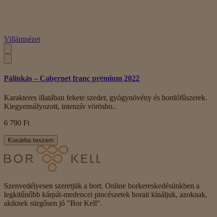
Villámnézet
Pálinkás – Cabernet franc prémium 2022
Karakteres illatában fekete szeder, gyógynövény és hordófűszerek.
Kiegyensúlyozott, intenzív vörösbo..
6 790 Ft
Kosárba teszem
Szenvedélyesen szeretjük a bort. Online borkereskedésünkben a
legkitűnőbb kárpát-medencei pincészetek borait kínáljuk, azoknak,
akiknek sürgősen jó "Bor Kell".