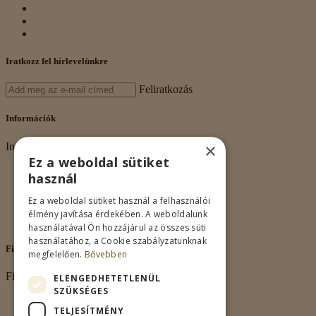
Iratkozz fel hírlevelünkre
Feliratkozás
Információk
×
Információk
Ez a weboldal sütiket
Rólunk
használ
Adatkezelés
Vásárlási feltételek
Ez a weboldal sütiket használ a felhasználói
Nagykereskedelem
élmény javítása érdekében. A weboldalunk
Kapcsolat
használatával Ön hozzájárul az összes süti
használatához, a Cookie szabályzatunknak
Fiókom
megfelelően.
Bővebben
Fiókom
ELENGEDHETETLENÜL
SZÜKSÉGES
Fiókom
TELJESÍTMÉNY
Rendeléseim