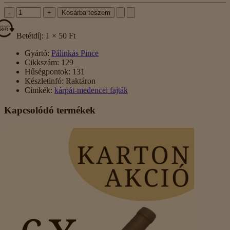
-
+
Kosárba teszem
Betétdíj: 1 × 50 Ft
Gyártó:
Pálinkás Pince
Cikkszám:
129
Hűségpontok:
131
Készletinfó:
Raktáron
Címkék:
kárpát-medencei fajták
Kapcsolódó termékek