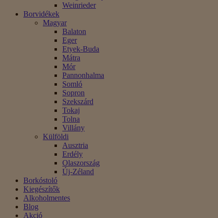
Weinrieder
Borvidékek
Magyar
Balaton
Eger
Etyek-Buda
Mátra
Mór
Pannonhalma
Somló
Sopron
Szekszárd
Tokaj
Tolna
Villány
Külföldi
Ausztria
Erdély
Olaszország
Új-Zéland
Borkóstoló
Kiegészítők
Alkoholmentes
Blog
Akció