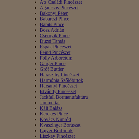
Áts Családi Pincészet
Agancsos Pincészet
Bakonyi Péter
Babarczi Pince
Babits Pince
Bősz Adrián
Csernyik Pince
Dúzsi Tamás
Espák Pincészet
Feind Pincészet
Folly Arborétum
Garger Pince
Gróf Buttler
Haraszthy Pincészet
Harmónia Szőlőbirtok
Harsányi Pincészet
Istvándy Pincészet
Jackfall Bormanufaktúra
Jammertal
Káli Balázs
Kerekes Pince
Kovács Nimród
Kvaszinger Borászat
Lajver Borbirtok
Liszkay Pincészet