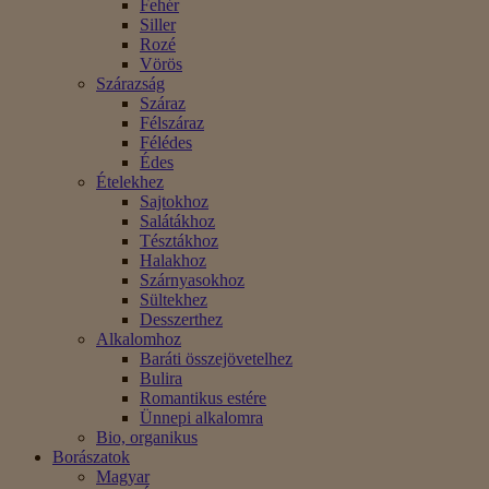
Fehér
Siller
Rozé
Vörös
Szárazság
Száraz
Félszáraz
Félédes
Édes
Ételekhez
Sajtokhoz
Salátákhoz
Tésztákhoz
Halakhoz
Szárnyasokhoz
Sültekhez
Desszerthez
Alkalomhoz
Baráti összejövetelhez
Bulira
Romantikus estére
Ünnepi alkalomra
Bio, organikus
Borászatok
Magyar