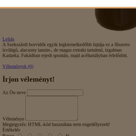
Leírás
A Szekszárdi borvidék egyik legkiemelkedőbb fajtája ez a fűszeres
ízvilágú, alacsony tannin-, de magas extrakt tartalmú, izgalmas
Kadarka. Fakádban erjedt spontán, majd acéltartályban érlelődött.
Vélemények (0)
Írjon véleményt!
Az Ön neve
Véleménye
Megjegyzés:
HTML-kód használata nem engedélyezett!
Értékelés
Rossz
Jó