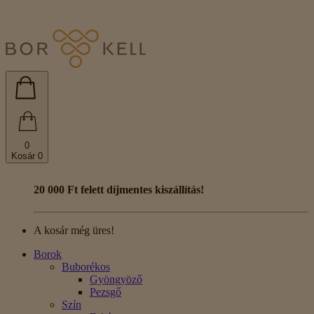
0
Kosár
0
20 000 Ft felett díjmentes kiszállítás!
A kosár még üres!
Borok
Buborékos
Gyöngyöző
Pezsgő
Szín