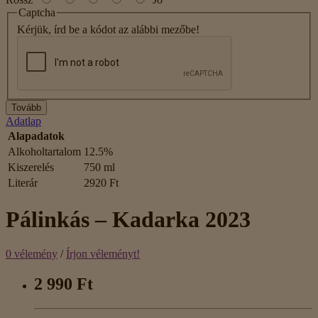
Captcha
Kérjük, írd be a kódot az alábbi mezőbe!
Tovább
Adatlap
Alapadatok
Alkoholtartalom
12.5%
Kiszerelés
750 ml
Literár
2920 Ft
Pálinkás – Kadarka 2023
0 vélemény
/
Írjon véleményt!
2 990 Ft