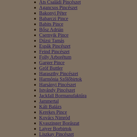
Áts Családi Pincészet
Agancsos Pincészet
Bakonyi Péter
Babarczi Pince
Babits Pince
Bősz Adrián
Csernyik Pince
Dúzsi Tamás
Espák Pincészet
Feind Pincészet
Folly Arborétum
Garger Pince
Gróf Buttler
Haraszthy Pincészet
Harmónia Szőlőbirtok
Harsányi Pincészet
Istvándy Pincészet
Jackfall Bormanufaktúra
Jammertal
Káli Balázs
Kerekes Pince
Kovács Nimród
Kvaszinger Borászat
Lajver Borbirtok
Liszkay Pincészet