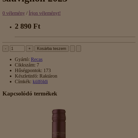
0 vélemény
/
Írjon véleményt!
2 890 Ft
-
+
Kosárba teszem
Gyártó:
Recas
Cikkszám:
7
Hűségpontok:
173
Készletinfó:
Raktáron
Címkék:
külföldi
Kapcsolódó termékek