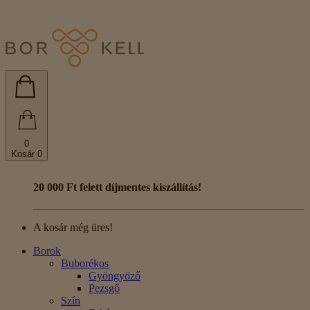
0
Kosár
0
20 000 Ft felett díjmentes kiszállítás!
A kosár még üres!
Borok
Buborékos
Gyöngyöző
Pezsgő
Szín