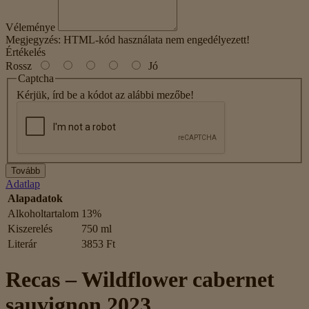
Véleménye
Megjegyzés:
HTML-kód használata nem engedélyezett!
Értékelés
Rossz
Jó
Captcha
Kérjük, írd be a kódot az alábbi mezőbe!
Tovább
Adatlap
Alapadatok
Alkoholtartalom
13%
Kiszerelés
750 ml
Literár
3853 Ft
Recas – Wildflower cabernet
sauvignon 2023