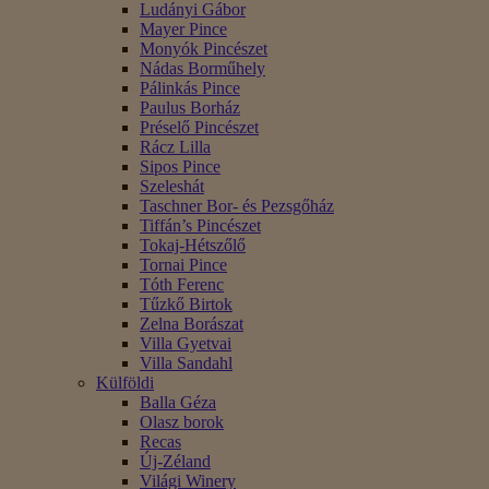
Ludányi Gábor
Mayer Pince
Monyók Pincészet
Nádas Borműhely
Pálinkás Pince
Paulus Borház
Préselő Pincészet
Rácz Lilla
Sipos Pince
Szeleshát
Taschner Bor- és Pezsgőház
Tiffán’s Pincészet
Tokaj-Hétszőlő
Tornai Pince
Tóth Ferenc
Tűzkő Birtok
Zelna Borászat
Villa Gyetvai
Villa Sandahl
Külföldi
Balla Géza
Olasz borok
Recas
Új-Zéland
Világi Winery