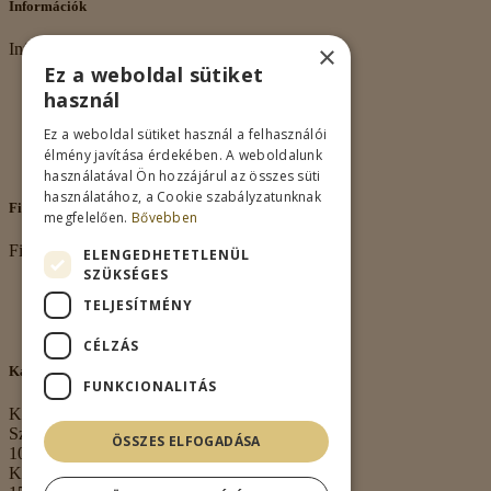
Információk
×
Információk
Ez a weboldal sütiket
Rólunk
használ
Adatkezelés
Vásárlási feltételek
Ez a weboldal sütiket használ a felhasználói
Nagykereskedelem
élmény javítása érdekében. A weboldalunk
Kapcsolat
használatával Ön hozzájárul az összes süti
használatához, a Cookie szabályzatunknak
Fiókom
megfelelően.
Bővebben
Fiókom
ELENGEDHETETLENÜL
SZÜKSÉGES
Fiókom
TELJESÍTMÉNY
Rendeléseim
Kívánságlista
CÉLZÁS
Kapcsolat
FUNKCIONALITÁS
Kapcsolat
Székhely:
ÖSSZES ELFOGADÁSA
1063 Budapest,
Kmety György u.