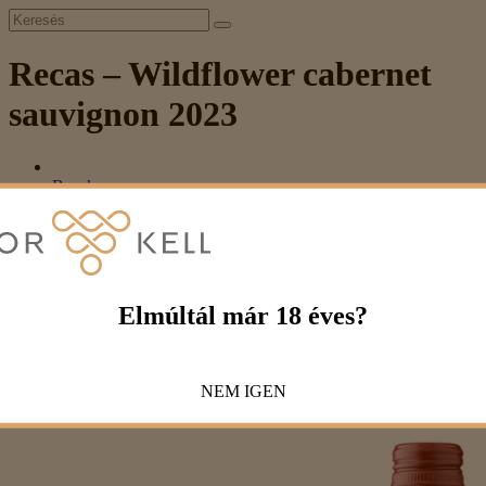
Recas – Wildflower cabernet
sauvignon 2023
Borok
Szín
Vörös
Recas – Wildflower cabernet sauvignon 2023
Recas – Wildflower cabernet sauvignon
Elmúltál már 18 éves?
2023
2 890 Ft
NEM
IGEN