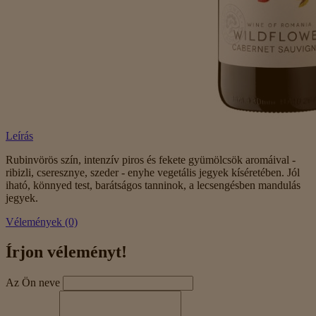
Leírás
Rubinvörös szín, intenzív piros és fekete gyümölcsök aromáival -
ribizli, cseresznye, szeder - enyhe vegetális jegyek kíséretében. Jól
iható, könnyed test, barátságos tanninok, a lecsengésben mandulás
jegyek.
Vélemények (0)
Írjon véleményt!
Az Ön neve