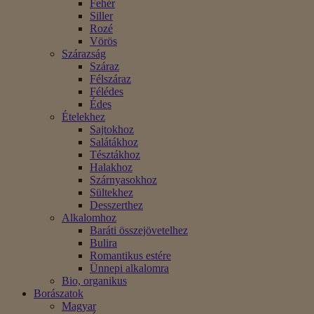
Fehér
Siller
Rozé
Vörös
Szárazság
Száraz
Félszáraz
Félédes
Édes
Ételekhez
Sajtokhoz
Salátákhoz
Tésztákhoz
Halakhoz
Szárnyasokhoz
Sültekhez
Desszerthez
Alkalomhoz
Baráti összejövetelhez
Bulira
Romantikus estére
Ünnepi alkalomra
Bio, organikus
Borászatok
Magyar