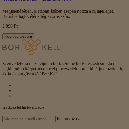
Megjelenésében, illatában-ízében szépen hozza a fajtajelleget.
Barnába hajló, élénk téglavörös szín,..
2 890 Ft
Kosárba teszem
Szenvedélyesen szeretjük a bort. Online borkereskedésünkben a
legkitűnőbb kárpát-medencei pincészetek borait kínáljuk, azoknak,
akiknek sürgősen jó "Bor Kell".
Iratkozz fel hírlevelünkre
Feliratkozás