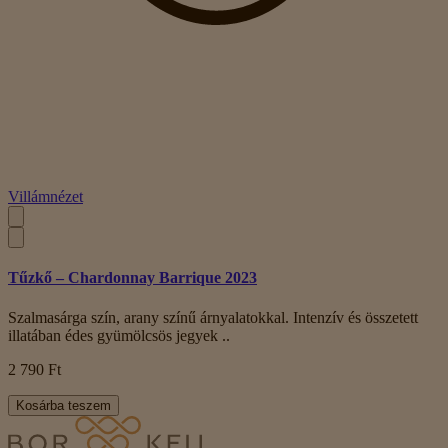
Villámnézet
Tűzkő – Chardonnay Barrique 2023
Szalmasárga szín, arany színű árnyalatokkal. Intenzív és összetett
illatában édes gyümölcsös jegyek ..
2 790 Ft
Kosárba teszem