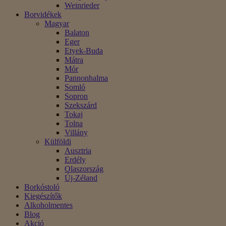
Weinrieder
Borvidékek
Magyar
Balaton
Eger
Etyek-Buda
Mátra
Mór
Pannonhalma
Somló
Sopron
Szekszárd
Tokaj
Tolna
Villány
Külföldi
Ausztria
Erdély
Olaszország
Új-Zéland
Borkóstoló
Kiegészítők
Alkoholmentes
Blog
Akció