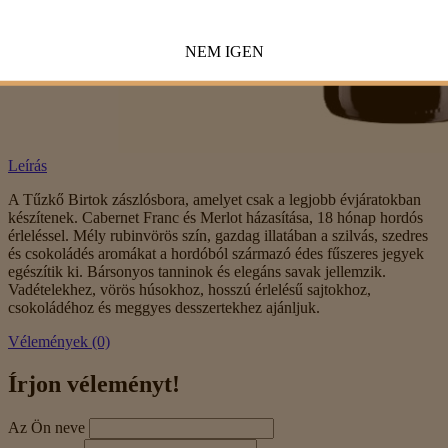
NEM
IGEN
Leírás
A Tűzkő Birtok zászlósbora, amelyet csak a legjobb évjáratokban
készítenek. Cabernet Franc és Merlot házasítása, 18 hónap hordós
érleléssel. Mély rubinvörös szín, gazdag illatában a szilvás, szedres
és csokoládés aromákat a hordóból származó édes fűszeres jegyek
egészítik ki. Bársonyos tanninok és elegáns savak jellemzik.
Vadételekhez, vörös húsokhoz, hosszú érlelésű sajtokhoz,
csokoládéhoz és meggyes desszertekhez ajánljuk.
Vélemények (0)
Írjon véleményt!
Az Ön neve