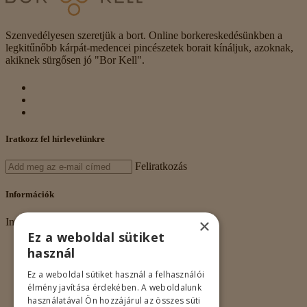
Szenvedélyesen szeretjük a bort. Online borkereskedésünkben a
legkitűnőbb kárpát-medencei pincészetek borait kínáljuk, azoknak,
akiknek sürgősen jó "Bor Kell".
Iratkozz fel hírlevelünkre
Feliratkozás
Információk
×
Információk
Ez a weboldal sütiket
Rólunk
használ
Adatkezelés
Vásárlási feltételek
Ez a weboldal sütiket használ a felhasználói
Nagykereskedelem
élmény javítása érdekében. A weboldalunk
Kapcsolat
használatával Ön hozzájárul az összes süti