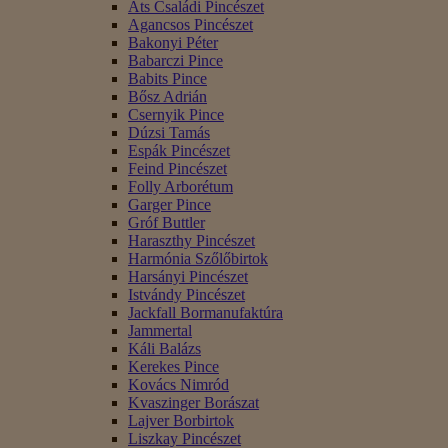
Áts Családi Pincészet
Agancsos Pincészet
Bakonyi Péter
Babarczi Pince
Babits Pince
Bősz Adrián
Csernyik Pince
Dúzsi Tamás
Espák Pincészet
Feind Pincészet
Folly Arborétum
Garger Pince
Gróf Buttler
Haraszthy Pincészet
Harmónia Szőlőbirtok
Harsányi Pincészet
Istvándy Pincészet
Jackfall Bormanufaktúra
Jammertal
Káli Balázs
Kerekes Pince
Kovács Nimród
Kvaszinger Borászat
Lajver Borbirtok
Liszkay Pincészet