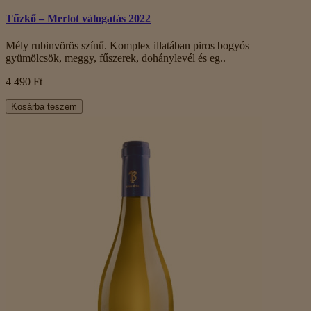
Tűzkő – Merlot válogatás 2022
Mély rubinvörös színű. Komplex illatában piros bogyós
gyümölcsök, meggy, fűszerek, dohánylevél és eg..
4 490 Ft
Kosárba teszem