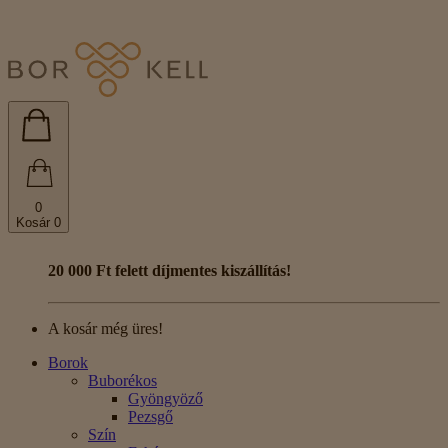
0
Kosár
0
20 000 Ft felett díjmentes kiszállítás!
A kosár még üres!
Borok
Buborékos
Gyöngyöző
Pezsgő
Szín