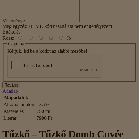
Véleménye
Megjegyzés:
HTML-kód használata nem engedélyezett!
Értékelés
Rossz
Jó
Captcha
Kérjük, írd be a kódot az alábbi mezőbe!
Tovább
Adatlap
Alapadatok
Alkoholtartalom
13,5%
Kiszerelés
750 ml
Literár
7986 Ft
Tűzkő – Tűzkő Domb Cuvée