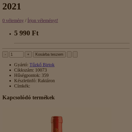
2021
0 vélemény
/
Írjon véleményt!
5 990 Ft
-
+
Kosárba teszem
Gyártó:
Tűzkő Birtok
Cikkszám:
10073
Hűségpontok:
359
Készletinfó:
Raktáron
Címkék:
Kapcsolódó termékek