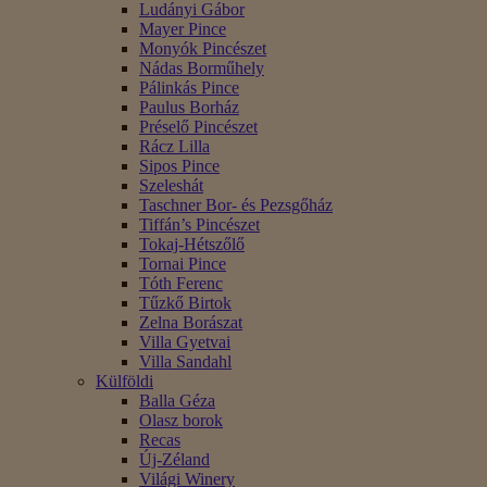
Ludányi Gábor
Mayer Pince
Monyók Pincészet
Nádas Borműhely
Pálinkás Pince
Paulus Borház
Préselő Pincészet
Rácz Lilla
Sipos Pince
Szeleshát
Taschner Bor- és Pezsgőház
Tiffán’s Pincészet
Tokaj-Hétszőlő
Tornai Pince
Tóth Ferenc
Tűzkő Birtok
Zelna Borászat
Villa Gyetvai
Villa Sandahl
Külföldi
Balla Géza
Olasz borok
Recas
Új-Zéland
Világi Winery