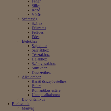
Fehér
Siller
Rozé
Vörös
Szárazság
Száraz
Félszáraz
Félédes
Édes
Ételekhez
Sajtokhoz
Salátákhoz
Tésztákhoz
Halakhoz
Szárnyasokhoz
Sültekhez
Desszerthez
Alkalomhoz
Baráti összejövetelhez
Bulira
Romantikus estére
Ünnepi alkalomra
Bio, organikus
Borászatok
Magyar