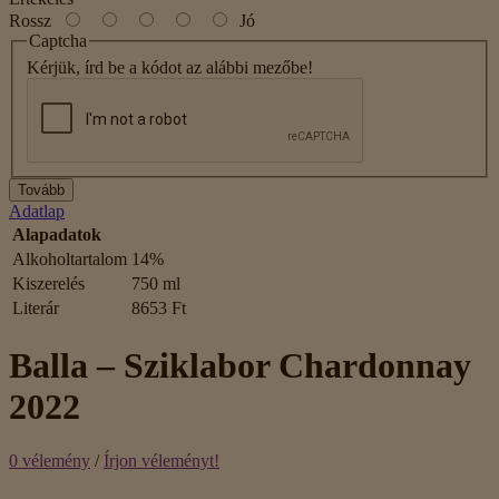
Rossz
Jó
Captcha
Kérjük, írd be a kódot az alábbi mezőbe!
Tovább
Adatlap
Alapadatok
Alkoholtartalom
14%
Kiszerelés
750 ml
Literár
8653 Ft
Balla – Sziklabor Chardonnay
2022
0 vélemény
/
Írjon véleményt!