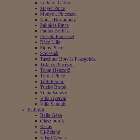
Ludányi Gábor
Mayer Pince
Monyók Pincészet
Nádas Borműhely
Pálinkás Pince
Paulus Borház
Préselő Pincészet
Rácz Lilla
Sipos Pince
Szeleshát
Taschner Bor- és Pezsgőház
Tiffán’s Pincészet
Tokaj-Hétszőlő
Tornai Pince
Tóth Ferenc
Tűzkő Birtok
Zelna Borászat
Villa Gyetvai
Villa Sandahl
Külföldi
Balla Géza
Olasz borok
Recas
Új-Zéland
Világi Winery