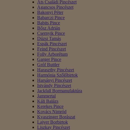
Áts Családi Pincészet
Agancsos Pincészet
Bakonyi Péter
Babarczi Pince
Babits Pince
Bősz Adrián
Csernyik Pince
Dúzsi Tamás
Espák Pincészet
Feind Pincészet
Folly Arborétum
Garger Pince
Gróf Buttler
Haraszthy Pincészet
Harmónia Szőlőbirtok
Harsányi Pincészet
Istvándy Pincészet
Jackfall Bormanufaktúra
Jammertal
Káli Balázs
Kerekes Pince
Kovács Nimród
Kvaszinger Borászat
Lajver Borbirtok
Liszkay Pincészet