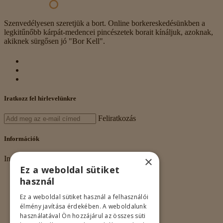
Szenvedélyesen szeretjük a bort. Online borkereskedésünkben a
legkitűnőbb kárpát-medencei pincészetek borait kínáljuk, azoknak,
akiknek sürgősen jó "Bor Kell".
Iratkozz fel hírlevelünkre
Feliratkozás
Információk
×
Információk
Ez a weboldal sütiket
Rólunk
használ
Adatkezelés
Vásárlási feltételek
Ez a weboldal sütiket használ a felhasználói
Nagykereskedelem
élmény javítása érdekében. A weboldalunk
Kapcsolat
használatával Ön hozzájárul az összes süti