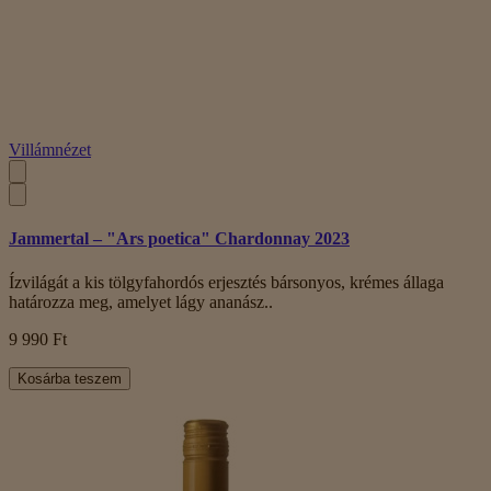
Villámnézet
Jammertal – "Ars poetica" Chardonnay 2023
Ízvilágát a kis tölgyfahordós erjesztés bársonyos, krémes állaga
határozza meg, amelyet lágy ananász..
9 990 Ft
Kosárba teszem