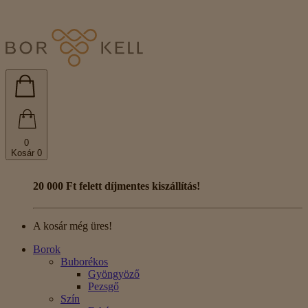
0
Kosár
0
20 000 Ft felett díjmentes kiszállítás!
A kosár még üres!
Borok
Buborékos
Gyöngyöző
Pezsgő
Szín