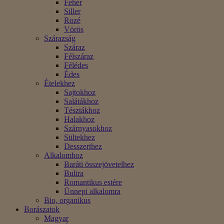
Fehér
Siller
Rozé
Vörös
Szárazság
Száraz
Félszáraz
Félédes
Édes
Ételekhez
Sajtokhoz
Salátákhoz
Tésztákhoz
Halakhoz
Szárnyasokhoz
Sültekhez
Desszerthez
Alkalomhoz
Baráti összejövetelhez
Bulira
Romantikus estére
Ünnepi alkalomra
Bio, organikus
Borászatok
Magyar