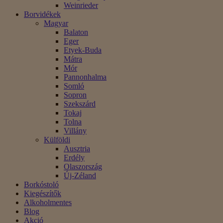
Weinrieder
Borvidékek
Magyar
Balaton
Eger
Etyek-Buda
Mátra
Mór
Pannonhalma
Somló
Sopron
Szekszárd
Tokaj
Tolna
Villány
Külföldi
Ausztria
Erdély
Olaszország
Új-Zéland
Borkóstoló
Kiegészítők
Alkoholmentes
Blog
Akció