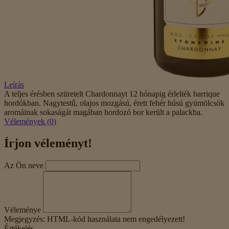
Leírás
A teljes érésben szüretelt Chardonnayt 12 hónapig érlelték barrique
hordókban. Nagytestű, olajos mozgású, érett fehér húsú gyümölcsök
aromáinak sokaságát magában hordozó bor került a palackba.
Vélemények (0)
Írjon véleményt!
Az Ön neve
Véleménye
Megjegyzés:
HTML-kód használata nem engedélyezett!
Értékelés