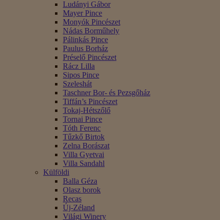
Ludányi Gábor
Mayer Pince
Monyók Pincészet
Nádas Borműhely
Pálinkás Pince
Paulus Borház
Préselő Pincészet
Rácz Lilla
Sipos Pince
Szeleshát
Taschner Bor- és Pezsgőház
Tiffán’s Pincészet
Tokaj-Hétszőlő
Tornai Pince
Tóth Ferenc
Tűzkő Birtok
Zelna Borászat
Villa Gyetvai
Villa Sandahl
Külföldi
Balla Géza
Olasz borok
Recas
Új-Zéland
Világi Winery