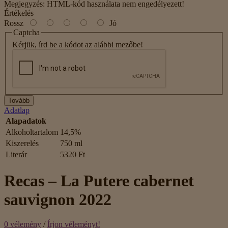
Megjegyzés:
HTML-kód használata nem engedélyezett!
Értékelés
Rossz
Jó
Captcha
Kérjük, írd be a kódot az alábbi mezőbe!
Tovább
Adatlap
Alapadatok
Alkoholtartalom
14,5%
Kiszerelés
750 ml
Literár
5320 Ft
Recas – La Putere cabernet
sauvignon 2022
0 vélemény
/
Írjon véleményt!