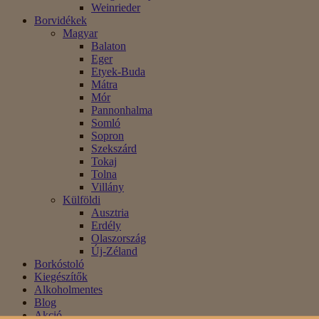
Weinrieder
Borvidékek
Magyar
Balaton
Eger
Etyek-Buda
Mátra
Mór
Pannonhalma
Somló
Sopron
Szekszárd
Tokaj
Tolna
Villány
Külföldi
Ausztria
Erdély
Olaszország
Új-Zéland
Borkóstoló
Kiegészítők
Alkoholmentes
Blog
Akció