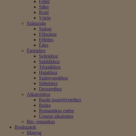
Fehér
Siller
Rozé
Vörös
Szárazság
Száraz
Félszáraz
Félédes
Édes
Ételekhez
Sajtokhoz
Salátákhoz
Tésztákhoz
Halakhoz
Szárnyasokhoz
Sültekhez
Desszerthez
Alkalomhoz
Baráti összejövetelhez
Bulira
Romantikus estére
Ünnepi alkalomra
Bio, organikus
Borászatok
Magyar