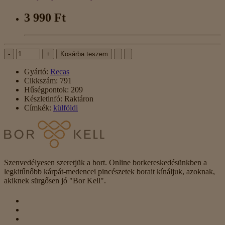
3 990 Ft
-
+
Kosárba teszem
Gyártó:
Recas
Cikkszám:
791
Hűségpontok:
209
Készletinfó:
Raktáron
Címkék:
külföldi
Szenvedélyesen szeretjük a bort. Online borkereskedésünkben a
legkitűnőbb kárpát-medencei pincészetek borait kínáljuk, azoknak,
akiknek sürgősen jó "Bor Kell".