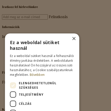
Iratkozz fel hírlevelünkre
Feliratkozás
Információk
×
Információk
Ez a weboldal sütiket
Rólunk
használ
Adatkezelés
Vásárlási feltételek
Ez a weboldal sütiket használ a felhasználói
Nagykereskedelem
élmény javítása érdekében. A weboldalunk
Kapcsolat
használatával Ön hozzájárul az összes süti
használatához, a Cookie szabályzatunknak
Fiókom
megfelelően.
Bővebben
Fiókom
ELENGEDHETETLENÜL
SZÜKSÉGES
Fiókom
TELJESÍTMÉNY
Rendeléseim
Kívánságlista
CÉLZÁS
Kapcsolat