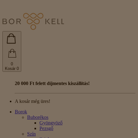
0
Kosár
0
20 000 Ft felett díjmentes kiszállítás!
A kosár még üres!
Borok
Buborékos
Gyöngyöző
Pezsgő
Szín