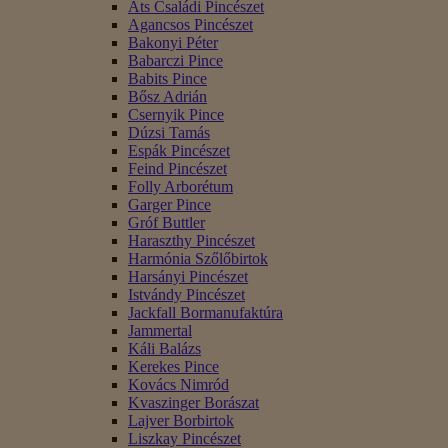
Áts Családi Pincészet
Agancsos Pincészet
Bakonyi Péter
Babarczi Pince
Babits Pince
Bősz Adrián
Csernyik Pince
Dúzsi Tamás
Espák Pincészet
Feind Pincészet
Folly Arborétum
Garger Pince
Gróf Buttler
Haraszthy Pincészet
Harmónia Szőlőbirtok
Harsányi Pincészet
Istvándy Pincészet
Jackfall Bormanufaktúra
Jammertal
Káli Balázs
Kerekes Pince
Kovács Nimród
Kvaszinger Borászat
Lajver Borbirtok
Liszkay Pincészet