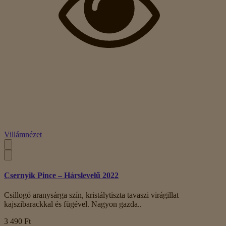
Villámnézet
Csernyik Pince – Hárslevelű 2022
Csillogó aranysárga szín, kristálytiszta tavaszi virágillat
kajszibarackkal és fügével. Nagyon gazda..
3 490 Ft