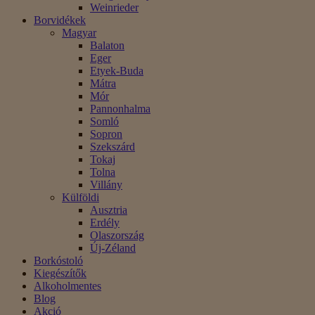
Weinrieder
Borvidékek
Magyar
Balaton
Eger
Etyek-Buda
Mátra
Mór
Pannonhalma
Somló
Sopron
Szekszárd
Tokaj
Tolna
Villány
Külföldi
Ausztria
Erdély
Olaszország
Új-Zéland
Borkóstoló
Kiegészítők
Alkoholmentes
Blog
Akció