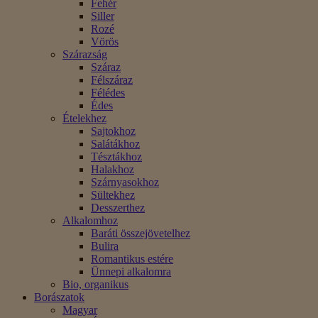
Fehér
Siller
Rozé
Vörös
Szárazság
Száraz
Félszáraz
Félédes
Édes
Ételekhez
Sajtokhoz
Salátákhoz
Tésztákhoz
Halakhoz
Szárnyasokhoz
Sültekhez
Desszerthez
Alkalomhoz
Baráti összejövetelhez
Bulira
Romantikus estére
Ünnepi alkalomra
Bio, organikus
Borászatok
Magyar