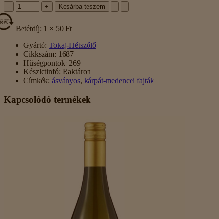
-
+
Kosárba teszem
Betétdíj: 1 × 50 Ft
Gyártó:
Tokaj-Hétszőlő
Cikkszám:
1687
Hűségpontok:
269
Készletinfó:
Raktáron
Címkék:
ásványos
,
kárpát-medencei fajták
Kapcsolódó termékek