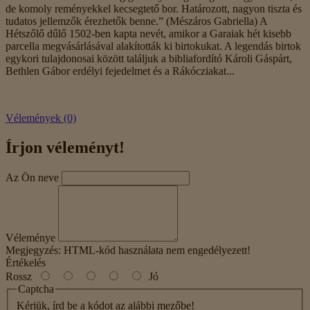
de komoly reményekkel kecsegtető bor. Határozott, nagyon tiszta és
tudatos jellemzők érezhetők benne.” (Mészáros Gabriella) A
Hétszőlő dűlő 1502-ben kapta nevét, amikor a Garaiak hét kisebb
parcella megvásárlásával alakították ki birtokukat. A legendás birtok
egykori tulajdonosai között találjuk a bibliafordító Károli Gáspárt,
Bethlen Gábor erdélyi fejedelmet és a Rákócziakat...
Vélemények (0)
Írjon véleményt!
Az Ön neve
Véleménye
Megjegyzés:
HTML-kód használata nem engedélyezett!
Értékelés
Rossz
Jó
Captcha
Kérjük, írd be a kódot az alábbi mezőbe!