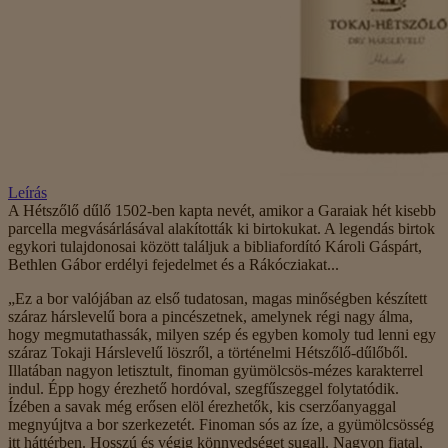
Leírás
A Hétszőlő dűlő 1502-ben kapta nevét, amikor a Garaiak hét kisebb
parcella megvásárlásával alakították ki birtokukat. A legendás birtok
egykori tulajdonosai között találjuk a bibliafordító Károli Gáspárt,
Bethlen Gábor erdélyi fejedelmet és a Rákócziakat...
„Ez a bor valójában az első tudatosan, magas minőségben készített
száraz hárslevelű bora a pincészetnek, amelynek régi nagy álma,
hogy megmutathassák, milyen szép és egyben komoly tud lenni egy
száraz Tokaji Hárslevelű löszről, a történelmi Hétszőlő-dűlőből.
Illatában nagyon letisztult, finoman gyümölcsös-mézes karakterrel
indul. Épp hogy érezhető hordóval, szegfűszeggel folytatódik.
Ízében a savak még erősen elöl érezhetők, kis cserzőanyaggal
megnyújtva a bor szerkezetét. Finoman sós az íze, a gyümölcsösség
itt háttérben. Hosszú és végig könnyedséget sugall. Nagyon fiatal,