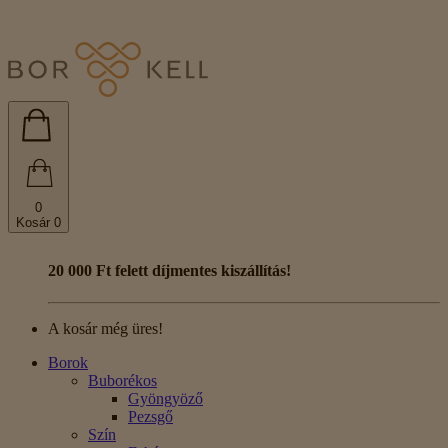
0
Kosár
0
20 000 Ft felett díjmentes kiszállítás!
A kosár még üres!
Borok
Buborékos
Gyöngyöző
Pezsgő
Szín