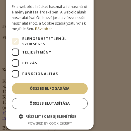
Vásárlási feltételek
Ez a weboldal sütiket használ a felhasználói
Nagykereskedelem
élmény javítása érdekében. A weboldalunk
Kapcsolat
használatával Ön hozzájárul az összes süti
használatához, a Cookie szabályzatunknak
Fiókom
megfelelően.
Bővebben
Fiókom
ELENGEDHETETLENÜL
SZÜKSÉGES
Fiókom
TELJESÍTMÉNY
Rendeléseim
Kívánságlista
CÉLZÁS
Kapcsolat
FUNKCIONALITÁS
Kapcsolat
Székhely:
ÖSSZES ELFOGADÁSA
1063 Budapest,
Kmety György u.
15. 3. em. 1.
ÖSSZES ELUTASÍTÁSA
(nem átvételi pont)
+36 30 474 0020
RÉSZLETEK MEGJELENÍTÉSE
info@borkell.hu
POWERED BY COOKIESCRIPT
Borkell.hu © 2026 | Shop By
Meraki