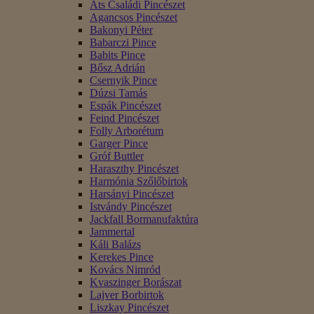
Áts Családi Pincészet
Agancsos Pincészet
Bakonyi Péter
Babarczi Pince
Babits Pince
Bősz Adrián
Csernyik Pince
Dúzsi Tamás
Espák Pincészet
Feind Pincészet
Folly Arborétum
Garger Pince
Gróf Buttler
Haraszthy Pincészet
Harmónia Szőlőbirtok
Harsányi Pincészet
Istvándy Pincészet
Jackfall Bormanufaktúra
Jammertal
Káli Balázs
Kerekes Pince
Kovács Nimród
Kvaszinger Borászat
Lajver Borbirtok
Liszkay Pincészet