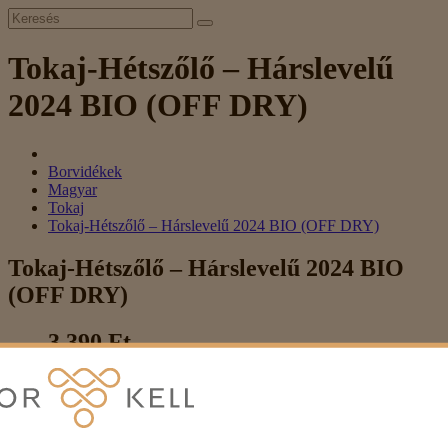
Tokaj-Hétszőlő – Hárslevelű
2024 BIO (OFF DRY)
Borvidékek
Magyar
Tokaj
Tokaj-Hétszőlő – Hárslevelű 2024 BIO (OFF DRY)
Tokaj-Hétszőlő – Hárslevelű 2024 BIO
(OFF DRY)
3 390 Ft