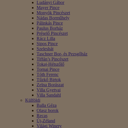
Ludányi Gábor
Mayer Pince
Monyók Pincészet
Nádas Borműhely
Pálinkás Pince
Paulus Borház
Préselő Pincészet
Rácz Lilla
Sipos Pince
Szeleshát
Taschner Bor- és Pezsgőház
Tiffán’s Pincészet
Tokaj-Hétszőlő
Tornai Pince
Tóth Ferenc
Tűzkő Birtok
Zelna Borászat
Villa Gyetvai
Villa Sandahl
Külföldi
Balla Géza
Olasz borok
Recas
Új-Zéland
Világi Winery