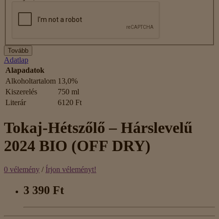
Tovább
Adatlap
Alapadatok
Alkoholtartalom
13,0%
Kiszerelés
750 ml
Literár
6120 Ft
Tokaj-Hétszőlő – Hárslevelű
2024 BIO (OFF DRY)
0 vélemény
/
Írjon véleményt!
3 390 Ft