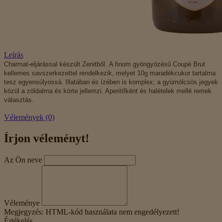
Leírás
Charmat-eljárással készült Zenitből. A finom gyöngyözésű Coupé Brut
kellemes savszerkezettel rendelkezik, melyet 10g maradékcukor tartalma
tesz egyensúlyossá. Illatában és ízében is komplex; a gyümölcsös jegyek
közül a zöldalma és körte jellemzi. Aperitifként és halételek mellé remek
választás.
Vélemények (0)
Írjon véleményt!
Az Ön neve
Véleménye
Megjegyzés:
HTML-kód használata nem engedélyezett!
Értékelés