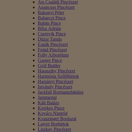
Áts Családi Pincészet
Agancsos Pincészet
Bakonyi Péter
Babarczi Pince
Babits Pince
Bősz Adrián
Csernyik Pince
Dúzsi Tamás
Espák Pincészet
Feind Pincészet
Folly Arborétum
Garger Pince
Gróf Buttler
Haraszthy Pincészet
Harmónia Szőlőbirtok
Harsányi Pincészet
Istvándy Pincészet
Jackfall Bormanufaktúra
Jammertal
Káli Balázs
Kerekes Pince
Kovács Nimród
Kvaszinger Borászat
Lajver Borbirtok
Liszkay Pincészet