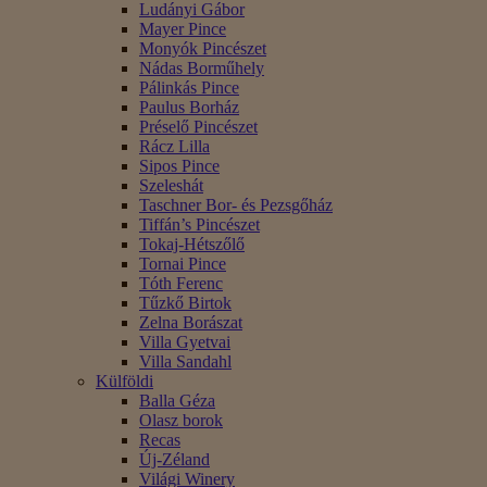
Ludányi Gábor
Mayer Pince
Monyók Pincészet
Nádas Borműhely
Pálinkás Pince
Paulus Borház
Préselő Pincészet
Rácz Lilla
Sipos Pince
Szeleshát
Taschner Bor- és Pezsgőház
Tiffán’s Pincészet
Tokaj-Hétszőlő
Tornai Pince
Tóth Ferenc
Tűzkő Birtok
Zelna Borászat
Villa Gyetvai
Villa Sandahl
Külföldi
Balla Géza
Olasz borok
Recas
Új-Zéland
Világi Winery