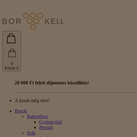
0
Kosár
0
20 000 Ft felett díjmentes kiszállítás!
A kosár még üres!
Borok
Buborékos
Gyöngyöző
Pezsgő
Szín