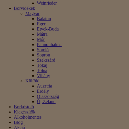
Weinrieder
Borvidékek
Magyar
Balaton
Eger
Etyek-Buda
Mátra
Mór
Pannonhalma
Somló
Sopron
Szekszárd
Tokaj
Tolna
Villány
Külföldi
Ausztria
Erdély
Olaszország
Új-Zéland
Borkóstoló
Kiegészítők
Alkoholmentes
Blog
Akció