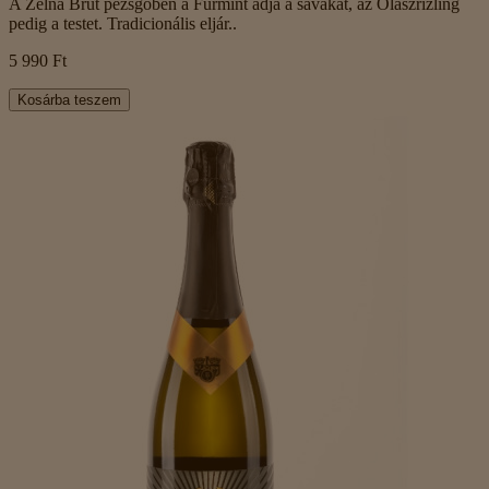
A Zelna Brut pezsgőben a Furmint adja a savakat, az Olaszrizling
pedig a testet. Tradicionális eljár..
5 990 Ft
Kosárba teszem