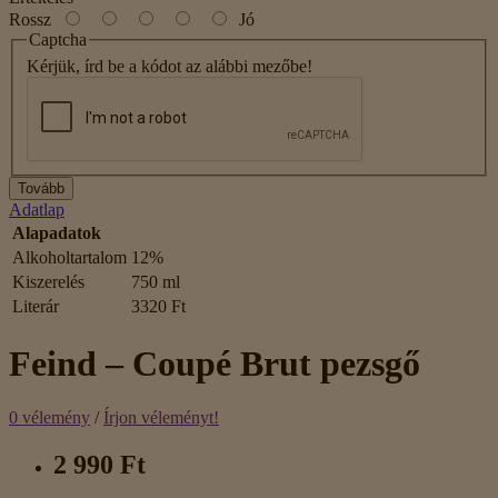
Rossz
Jó
Captcha
Kérjük, írd be a kódot az alábbi mezőbe!
Tovább
Adatlap
Alapadatok
Alkoholtartalom
12%
Kiszerelés
750 ml
Literár
3320 Ft
Feind – Coupé Brut pezsgő
0 vélemény
/
Írjon véleményt!
2 990 Ft