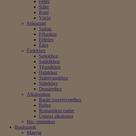
Fehér
Siller
Rozé
Vörös
Szárazság
Száraz
Félszáraz
Félédes
Édes
Ételekhez
Sajtokhoz
Salátákhoz
Tésztákhoz
Halakhoz
Szárnyasokhoz
Sültekhez
Desszerthez
Alkalomhoz
Baráti összejövetelhez
Bulira
Romantikus estére
Ünnepi alkalomra
Bio, organikus
Borászatok
Magyar