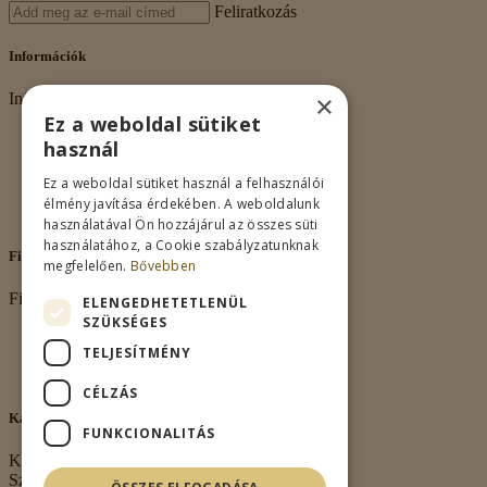
Feliratkozás
Információk
×
Információk
Ez a weboldal sütiket
Rólunk
használ
Adatkezelés
Vásárlási feltételek
Ez a weboldal sütiket használ a felhasználói
Nagykereskedelem
élmény javítása érdekében. A weboldalunk
Kapcsolat
használatával Ön hozzájárul az összes süti
használatához, a Cookie szabályzatunknak
Fiókom
megfelelően.
Bővebben
Fiókom
ELENGEDHETETLENÜL
SZÜKSÉGES
Fiókom
TELJESÍTMÉNY
Rendeléseim
Kívánságlista
CÉLZÁS
Kapcsolat
FUNKCIONALITÁS
Kapcsolat
Székhely: