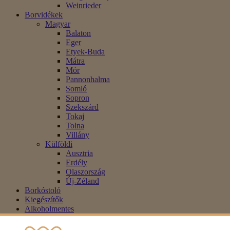
Weinrieder
Borvidékek
Magyar
Balaton
Eger
Etyek-Buda
Mátra
Mór
Pannonhalma
Somló
Sopron
Szekszárd
Tokaj
Tolna
Villány
Külföldi
Ausztria
Erdély
Olaszország
Új-Zéland
Borkóstoló
Kiegészítők
Alkoholmentes
Blog
Akció