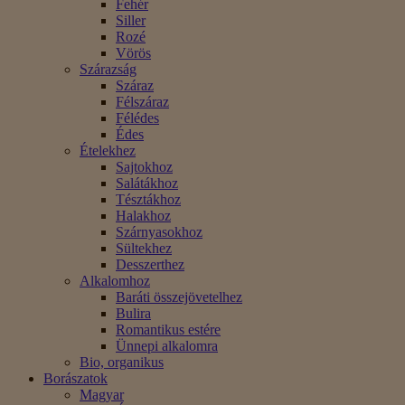
Fehér
Siller
Rozé
Vörös
Szárazság
Száraz
Félszáraz
Félédes
Édes
Ételekhez
Sajtokhoz
Salátákhoz
Tésztákhoz
Halakhoz
Szárnyasokhoz
Sültekhez
Desszerthez
Alkalomhoz
Baráti összejövetelhez
Bulira
Romantikus estére
Ünnepi alkalomra
Bio, organikus
Borászatok
Magyar