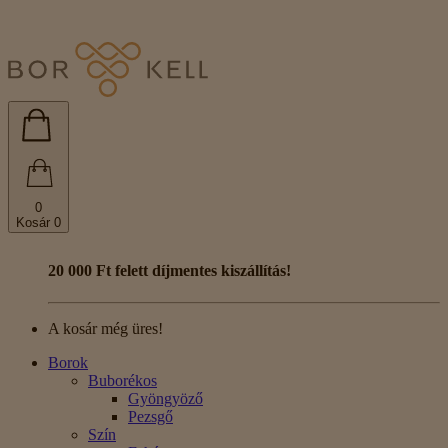
0
Kosár
0
20 000 Ft felett díjmentes kiszállítás!
A kosár még üres!
Borok
Buborékos
Gyöngyöző
Pezsgő
Szín