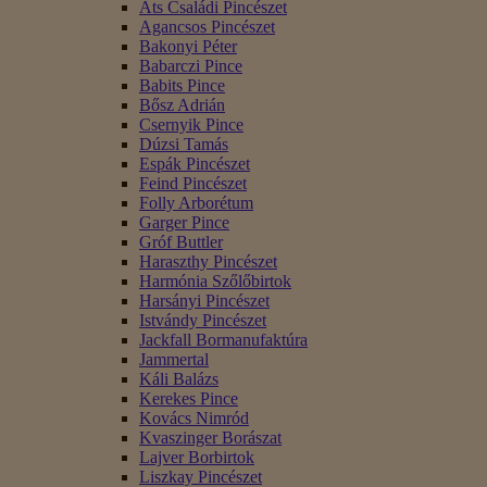
Áts Családi Pincészet
Agancsos Pincészet
Bakonyi Péter
Babarczi Pince
Babits Pince
Bősz Adrián
Csernyik Pince
Dúzsi Tamás
Espák Pincészet
Feind Pincészet
Folly Arborétum
Garger Pince
Gróf Buttler
Haraszthy Pincészet
Harmónia Szőlőbirtok
Harsányi Pincészet
Istvándy Pincészet
Jackfall Bormanufaktúra
Jammertal
Káli Balázs
Kerekes Pince
Kovács Nimród
Kvaszinger Borászat
Lajver Borbirtok
Liszkay Pincészet