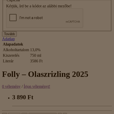
Kérjük, írd be a kódot az alábbi mezőbe!
Tovább
Adatlap
Alapadatok
Alkoholtartalom
13,0%
Kiszerelés
750 ml
Literár
3586 Ft
Folly – Olaszrizling 2025
0 vélemény
/
Írjon véleményt!
3 890 Ft