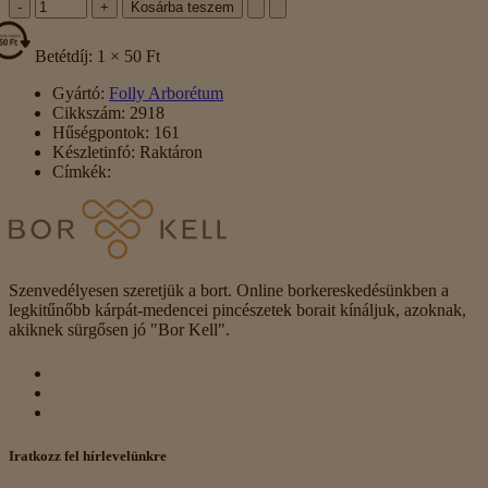
-
+
Kosárba teszem
Betétdíj: 1 × 50 Ft
Gyártó:
Folly Arborétum
Cikkszám:
2918
Hűségpontok:
161
Készletinfó:
Raktáron
Címkék:
Szenvedélyesen szeretjük a bort. Online borkereskedésünkben a
legkitűnőbb kárpát-medencei pincészetek borait kínáljuk, azoknak,
akiknek sürgősen jó "Bor Kell".
Iratkozz fel hírlevelünkre