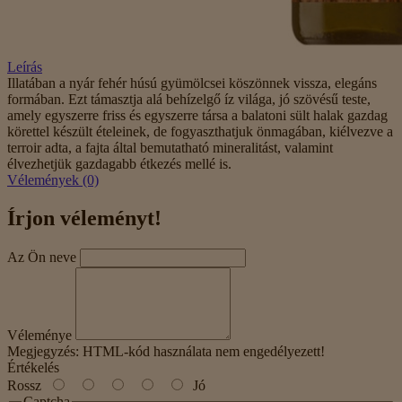
Leírás
Illatában a nyár fehér húsú gyümölcsei köszönnek vissza, elegáns
formában. Ezt támasztja alá behízelgő íz világa, jó szövésű teste,
amely egyszerre friss és egyszerre társa a balatoni sült halak gazdag
körettel készült ételeinek, de fogyaszthatjuk önmagában, kiélvezve a
terroir adta, a fajta által bemutatható mineralitást, valamint
élvezhetjük gazdagabb étkezés mellé is.
Vélemények (0)
Írjon véleményt!
Az Ön neve
Véleménye
Megjegyzés:
HTML-kód használata nem engedélyezett!
Értékelés
Rossz
Jó
Captcha