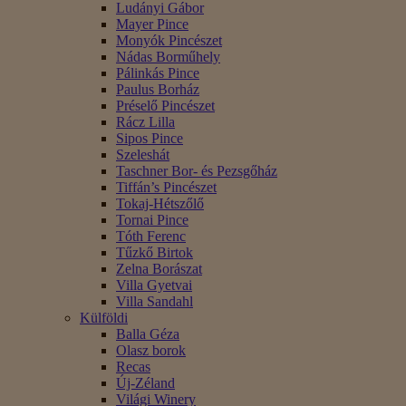
Ludányi Gábor
Mayer Pince
Monyók Pincészet
Nádas Borműhely
Pálinkás Pince
Paulus Borház
Préselő Pincészet
Rácz Lilla
Sipos Pince
Szeleshát
Taschner Bor- és Pezsgőház
Tiffán’s Pincészet
Tokaj-Hétszőlő
Tornai Pince
Tóth Ferenc
Tűzkő Birtok
Zelna Borászat
Villa Gyetvai
Villa Sandahl
Külföldi
Balla Géza
Olasz borok
Recas
Új-Zéland
Világi Winery