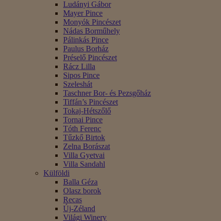
Ludányi Gábor
Mayer Pince
Monyók Pincészet
Nádas Borműhely
Pálinkás Pince
Paulus Borház
Préselő Pincészet
Rácz Lilla
Sipos Pince
Szeleshát
Taschner Bor- és Pezsgőház
Tiffán’s Pincészet
Tokaj-Hétszőlő
Tornai Pince
Tóth Ferenc
Tűzkő Birtok
Zelna Borászat
Villa Gyetvai
Villa Sandahl
Külföldi
Balla Géza
Olasz borok
Recas
Új-Zéland
Világi Winery