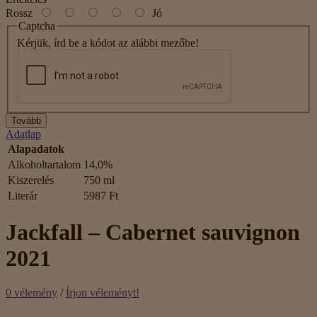
Rossz
Jó
Captcha
Kérjük, írd be a kódot az alábbi mezőbe!
Tovább
Adatlap
Alapadatok
Alkoholtartalom
14,0%
Kiszerelés
750 ml
Literár
5987 Ft
Jackfall – Cabernet sauvignon
2021
0 vélemény
/
Írjon véleményt!