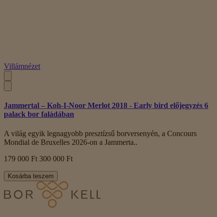
Villámnézet
Jammertal – Koh-I-Noor Merlot 2018 - Early bird előjegyzés 6
palack bor faládában
A világ egyik legnagyobb presztízsű borversenyén, a Concours
Mondial de Bruxelles 2026-on a Jammerta..
179 000 Ft
300 000 Ft
Kosárba teszem