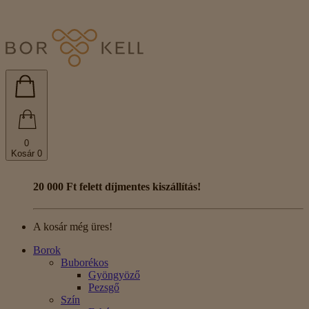
0
Kosár
0
20 000 Ft felett díjmentes kiszállítás!
A kosár még üres!
Borok
Buborékos
Gyöngyöző
Pezsgő
Szín