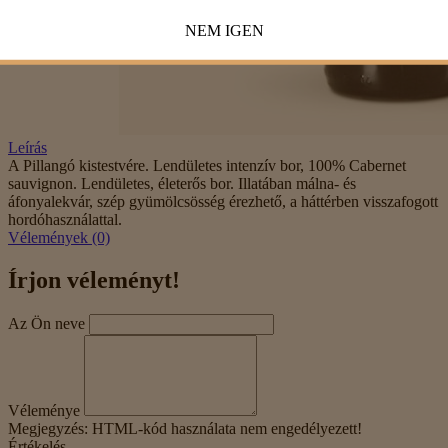
NEM
IGEN
Leírás
A Pillangó kistestvére. Lendületes intenzív bor, 100% Cabernet
sauvignon. Lendületes, életerős bor. Illatában málna- és
áfonyalekvár, szép gyümölcsösség érezhető, a háttérben visszafogott
hordóhasználattal.
Vélemények (0)
Írjon véleményt!
Az Ön neve
Véleménye
Megjegyzés:
HTML-kód használata nem engedélyezett!
Értékelés