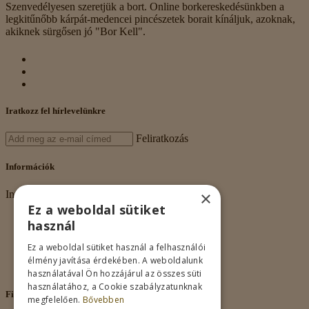
Szenvedélyesen szeretjük a bort. Online borkereskedésünkben a
legkitűnőbb kárpát-medencei pincészetek borait kínáljuk, azoknak,
akiknek sürgősen jó "Bor Kell".
Iratkozz fel hírlevelünkre
Feliratkozás
Információk
×
Információk
Ez a weboldal sütiket
Rólunk
használ
Adatkezelés
Vásárlási feltételek
Ez a weboldal sütiket használ a felhasználói
Nagykereskedelem
élmény javítása érdekében. A weboldalunk
Kapcsolat
használatával Ön hozzájárul az összes süti
használatához, a Cookie szabályzatunknak
Fiókom
megfelelően.
Bővebben