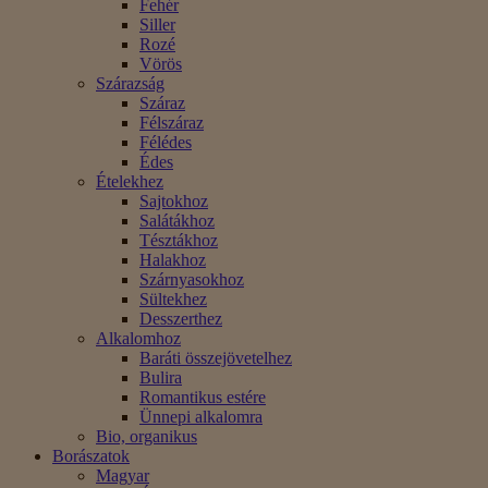
Fehér
Siller
Rozé
Vörös
Szárazság
Száraz
Félszáraz
Félédes
Édes
Ételekhez
Sajtokhoz
Salátákhoz
Tésztákhoz
Halakhoz
Szárnyasokhoz
Sültekhez
Desszerthez
Alkalomhoz
Baráti összejövetelhez
Bulira
Romantikus estére
Ünnepi alkalomra
Bio, organikus
Borászatok
Magyar