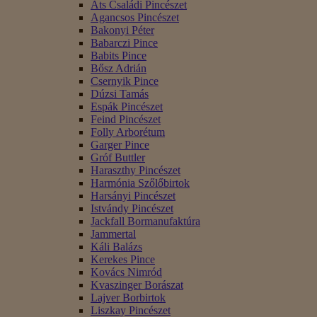
Áts Családi Pincészet
Agancsos Pincészet
Bakonyi Péter
Babarczi Pince
Babits Pince
Bősz Adrián
Csernyik Pince
Dúzsi Tamás
Espák Pincészet
Feind Pincészet
Folly Arborétum
Garger Pince
Gróf Buttler
Haraszthy Pincészet
Harmónia Szőlőbirtok
Harsányi Pincészet
Istvándy Pincészet
Jackfall Bormanufaktúra
Jammertal
Káli Balázs
Kerekes Pince
Kovács Nimród
Kvaszinger Borászat
Lajver Borbirtok
Liszkay Pincészet