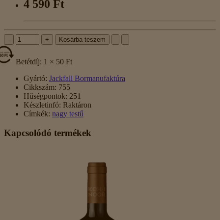
4 590 Ft
-
+
Kosárba teszem
Betétdíj: 1 × 50 Ft
Gyártó:
Jackfall Bormanufaktúra
Cikkszám:
755
Hűségpontok:
251
Készletinfó:
Raktáron
Címkék:
nagy testű
Kapcsolódó termékek