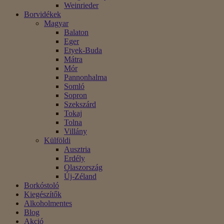
Weinrieder
Borvidékek
Magyar
Balaton
Eger
Etyek-Buda
Mátra
Mór
Pannonhalma
Somló
Sopron
Szekszárd
Tokaj
Tolna
Villány
Külföldi
Ausztria
Erdély
Olaszország
Új-Zéland
Borkóstoló
Kiegészítők
Alkoholmentes
Blog
Akció