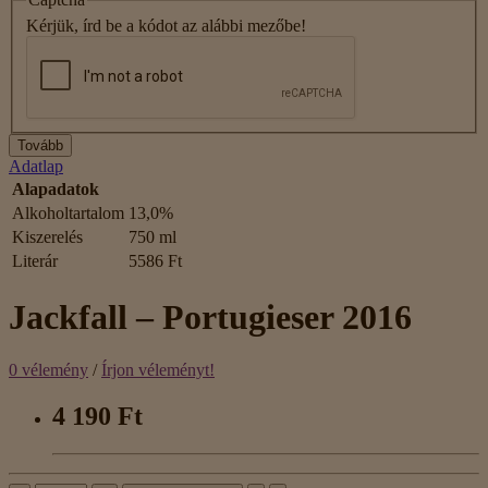
Kérjük, írd be a kódot az alábbi mezőbe!
Tovább
Adatlap
Alapadatok
Alkoholtartalom
13,0%
Kiszerelés
750 ml
Literár
5586 Ft
Jackfall – Portugieser 2016
0 vélemény
/
Írjon véleményt!
4 190 Ft