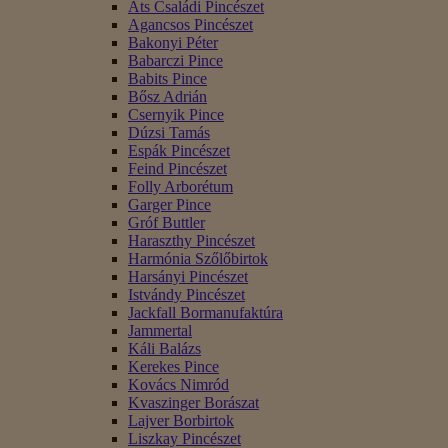
Áts Családi Pincészet
Agancsos Pincészet
Bakonyi Péter
Babarczi Pince
Babits Pince
Bősz Adrián
Csernyik Pince
Dúzsi Tamás
Espák Pincészet
Feind Pincészet
Folly Arborétum
Garger Pince
Gróf Buttler
Haraszthy Pincészet
Harmónia Szőlőbirtok
Harsányi Pincészet
Istvándy Pincészet
Jackfall Bormanufaktúra
Jammertal
Káli Balázs
Kerekes Pince
Kovács Nimród
Kvaszinger Borászat
Lajver Borbirtok
Liszkay Pincészet