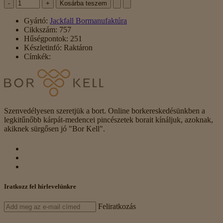
-
+
Kosárba teszem
Gyártó:
Jackfall Bormanufaktúra
Cikkszám:
757
Hűségpontok:
251
Készletinfó:
Raktáron
Címkék:
Szenvedélyesen szeretjük a bort. Online borkereskedésünkben a
legkitűnőbb kárpát-medencei pincészetek borait kínáljuk, azoknak,
akiknek sürgősen jó "Bor Kell".
Iratkozz fel hírlevelünkre
Feliratkozás