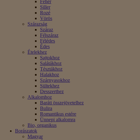
Fehér
Siller
Rozé
Vörös
Szárazság
Száraz
Félszáraz
Félédes
Édes
Ételekhez
Sajtokhoz
Salátákhoz
Tésztákhoz
Halakhoz
Szárnyasokhoz
Sültekhez
Desszerthez
Alkalomhoz
Baráti összejövetelhez
Bulira
Romantikus estére
Ünnepi alkalomra
Bio, organikus
Borászatok
Magyar