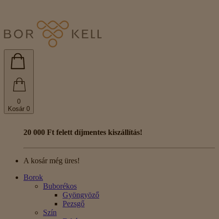
0
Kosár
0
20 000 Ft felett díjmentes kiszállítás!
A kosár még üres!
Borok
Buborékos
Gyöngyöző
Pezsgő
Szín