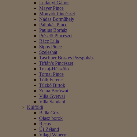
Ludányi Gábor
Mayer Pince
Monyók Pincészet
Nádas Borműhely
Pálinkás Pince
Paulus Borház
Préselő Pincészet
Rácz Lilla
Sipos Pince
Szeleshát
Taschner Bor- és Pezsgőház
Tiffán’s Pincészet
Tokaj-Hétszőlő
Tornai Pince
Tóth Ferenc
Tűzkő Birtok
Zelna Borászat
Villa Gyetvai
Villa Sandahl
Külföldi
Balla Géza
Olasz borok
Recas
Új-Zéland
Világi Winery