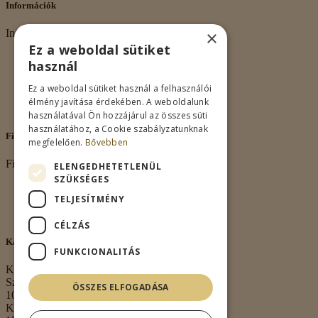
Információk
×
Információk
Ez a weboldal sütiket
Rólunk
használ
Adatkezelés
Vásárlási feltételek
Ez a weboldal sütiket használ a felhasználói
Nagykereskedelem
élmény javítása érdekében. A weboldalunk
Kapcsolat
használatával Ön hozzájárul az összes süti
használatához, a Cookie szabályzatunknak
Fiókom
megfelelően.
Bővebben
Fiókom
ELENGEDHETETLENÜL
SZÜKSÉGES
Fiókom
TELJESÍTMÉNY
Rendeléseim
Kívánságlista
CÉLZÁS
Kapcsolat
FUNKCIONALITÁS
Kapcsolat
Székhely:
ÖSSZES ELFOGADÁSA
1063 Budapest,
Kmety György u.