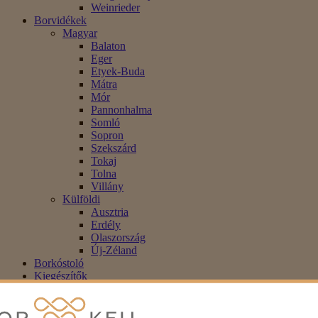
Weinrieder
Borvidékek
Magyar
Balaton
Eger
Etyek-Buda
Mátra
Mór
Pannonhalma
Somló
Sopron
Szekszárd
Tokaj
Tolna
Villány
Külföldi
Ausztria
Erdély
Olaszország
Új-Zéland
Borkóstoló
Kiegészítők
Alkoholmentes
Blog
Akció