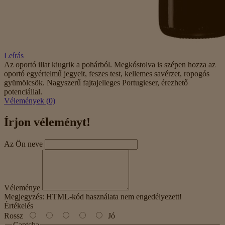
Leírás
Az oportó illat kiugrik a pohárból. Megkóstolva is szépen hozza az
oportó egyértelmű jegyeit, feszes test, kellemes savérzet, ropogós
gyümölcsök. Nagyszerű fajtajelleges Portugieser, érezhető
potenciállal.
Vélemények (0)
Írjon véleményt!
Az Ön neve
Véleménye
Megjegyzés:
HTML-kód használata nem engedélyezett!
Értékelés
Rossz
Jó
Captcha