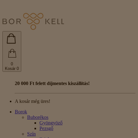
0
Kosár
0
20 000 Ft felett díjmentes kiszállítás!
A kosár még üres!
Borok
Buborékos
Gyöngyöző
Pezsgő
Szín