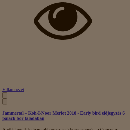
Villámnézet
Jammertal – Koh-I-Noor Merlot 2018 - Early bird előjegyzés 6
palack bor faládában
A világ egyik legnagyobb presztízsű borversenyén, a Concours