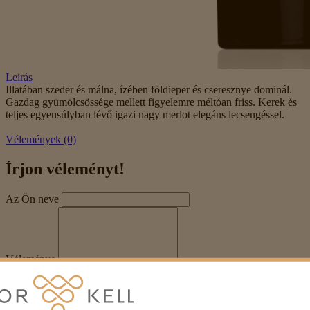
Leírás
Illatában szeder és málna, ízében földieper és cseresznye dominál.
Gazdag gyümölcsössége mellett figyelemre méltóan friss. Kerek és
teljes egyensúlyban lévő igazi nagy merlot elegáns lecsengéssel.
Vélemények (0)
Írjon véleményt!
Az Ön neve
Véleménye
Megjegyzés:
HTML-kód használata nem engedélyezett!
Értékelés
Rossz
Jó