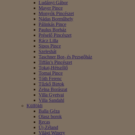
Ludányi Gábor
Mayer Pince
Monyók Pincészet
Nádas Borműhely
Pálinkás Pince
Paulus Borház
Préselő Pincészet
Rácz Lilla
Sipos Pince
Szeleshát
Taschner Bor- és Pezsgőház
Tiffán’s Pincészet
Tokaj-Hétszőlő
Tornai Pince
Tóth Ferenc
Tűzkő Birtok
Zelna Borászat
Villa Gyetvai
Villa Sandahl
Külföldi
Balla Géza
Olasz borok
Recas
Új-Zéland
Világi Winery