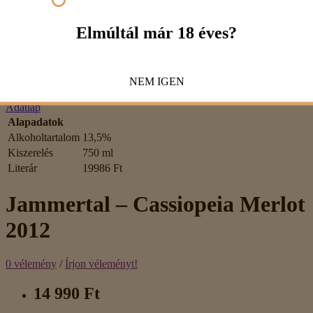
Captcha
Kérjük, írd be a kódot az alábbi mezőbe!
Elmúltál már 18 éves?
NEM
IGEN
Tovább
Adatlap
Alapadatok
Alkoholtartalom
13,5%
Kiszerelés
750 ml
Literár
19986 Ft
Jammertal – Cassiopeia Merlot
2012
0 vélemény
/
Írjon véleményt!
14 990 Ft