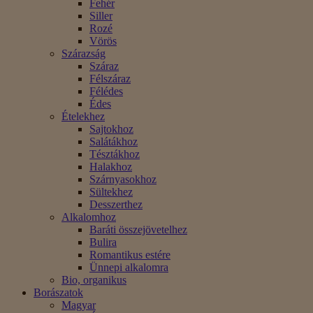
Fehér
Siller
Rozé
Vörös
Szárazság
Száraz
Félszáraz
Félédes
Édes
Ételekhez
Sajtokhoz
Salátákhoz
Tésztákhoz
Halakhoz
Szárnyasokhoz
Sültekhez
Desszerthez
Alkalomhoz
Baráti összejövetelhez
Bulira
Romantikus estére
Ünnepi alkalomra
Bio, organikus
Borászatok
Magyar