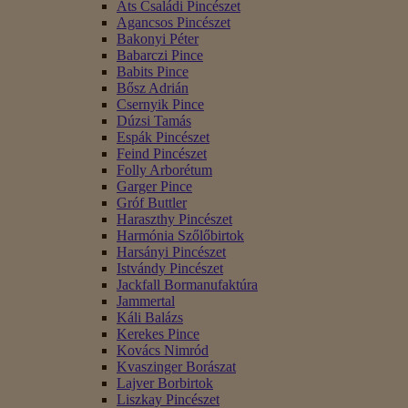
Áts Családi Pincészet
Agancsos Pincészet
Bakonyi Péter
Babarczi Pince
Babits Pince
Bősz Adrián
Csernyik Pince
Dúzsi Tamás
Espák Pincészet
Feind Pincészet
Folly Arborétum
Garger Pince
Gróf Buttler
Haraszthy Pincészet
Harmónia Szőlőbirtok
Harsányi Pincészet
Istvándy Pincészet
Jackfall Bormanufaktúra
Jammertal
Káli Balázs
Kerekes Pince
Kovács Nimród
Kvaszinger Borászat
Lajver Borbirtok
Liszkay Pincészet