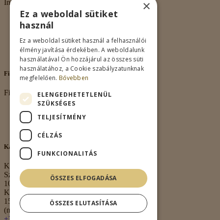
×
Információk
Ez a weboldal sütiket
Rólunk
használ
Adatkezelés
Vásárlási feltételek
Ez a weboldal sütiket használ a felhasználói
Nagykereskedelem
élmény javítása érdekében. A weboldalunk
Kapcsolat
használatával Ön hozzájárul az összes süti
használatához, a Cookie szabályzatunknak
Fiókom
megfelelően.
Bővebben
Fiókom
ELENGEDHETETLENÜL
SZÜKSÉGES
Fiókom
TELJESÍTMÉNY
Rendeléseim
Kívánságlista
CÉLZÁS
Kapcsolat
FUNKCIONALITÁS
Kapcsolat
Székhely:
ÖSSZES ELFOGADÁSA
1063 Budapest,
Kmety György u.
15. 3. em. 1.
ÖSSZES ELUTASÍTÁSA
(nem átvételi pont)
+36 30 474 0020