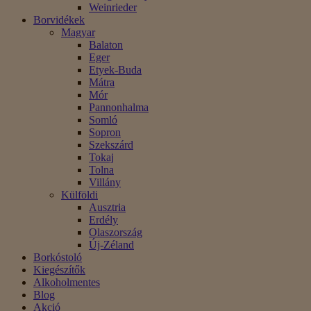
Weinrieder
Borvidékek
Magyar
Balaton
Eger
Etyek-Buda
Mátra
Mór
Pannonhalma
Somló
Sopron
Szekszárd
Tokaj
Tolna
Villány
Külföldi
Ausztria
Erdély
Olaszország
Új-Zéland
Borkóstoló
Kiegészítők
Alkoholmentes
Blog
Akció