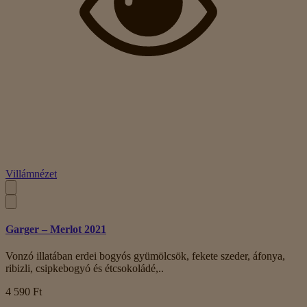
Villámnézet
Garger – Merlot 2021
Vonzó illatában erdei bogyós gyümölcsök, fekete szeder, áfonya,
ribizli, csipkebogyó és étcsokoládé,..
4 590 Ft