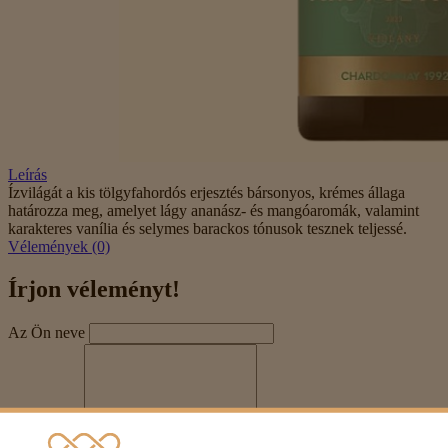
Leírás
Ízvilágát a kis tölgyfahordós erjesztés bársonyos, krémes állaga
határozza meg, amelyet lágy ananász- és mangóaromák, valamint
karakteres vanília és selymes barackos tónusok tesznek teljessé.
Vélemények (0)
Írjon véleményt!
Az Ön neve
Véleménye
Megjegyzés:
HTML-kód használata nem engedélyezett!