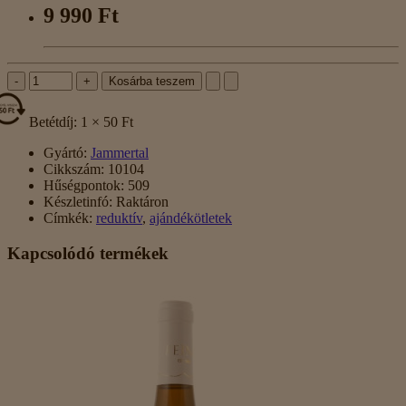
9 990 Ft
-
+
Kosárba teszem
Betétdíj: 1 × 50 Ft
Gyártó:
Jammertal
Cikkszám:
10104
Hűségpontok:
509
Készletinfó:
Raktáron
Címkék:
reduktív
,
ajándékötletek
Kapcsolódó termékek