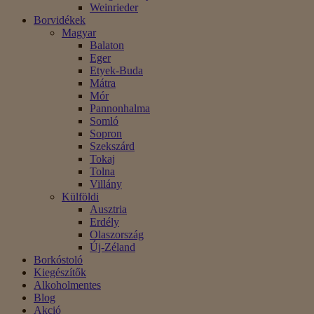
Weinrieder
Borvidékek
Magyar
Balaton
Eger
Etyek-Buda
Mátra
Mór
Pannonhalma
Somló
Sopron
Szekszárd
Tokaj
Tolna
Villány
Külföldi
Ausztria
Erdély
Olaszország
Új-Zéland
Borkóstoló
Kiegészítők
Alkoholmentes
Blog
Akció