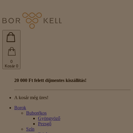
0
Kosár
0
20 000 Ft felett díjmentes kiszállítás!
A kosár még üres!
Borok
Buborékos
Gyöngyöző
Pezsgő
Szín