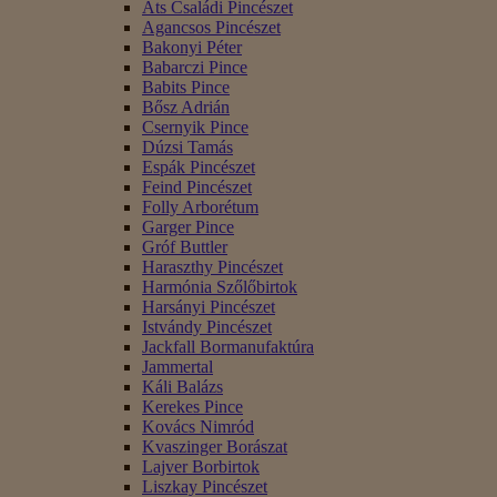
Áts Családi Pincészet
Agancsos Pincészet
Bakonyi Péter
Babarczi Pince
Babits Pince
Bősz Adrián
Csernyik Pince
Dúzsi Tamás
Espák Pincészet
Feind Pincészet
Folly Arborétum
Garger Pince
Gróf Buttler
Haraszthy Pincészet
Harmónia Szőlőbirtok
Harsányi Pincészet
Istvándy Pincészet
Jackfall Bormanufaktúra
Jammertal
Káli Balázs
Kerekes Pince
Kovács Nimród
Kvaszinger Borászat
Lajver Borbirtok
Liszkay Pincészet