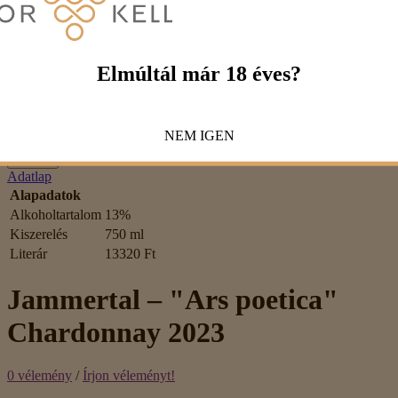
Értékelés
Rossz
Jó
Captcha
Kérjük, írd be a kódot az alábbi mezőbe!
Elmúltál már 18 éves?
NEM
IGEN
Tovább
Adatlap
Alapadatok
Alkoholtartalom
13%
Kiszerelés
750 ml
Literár
13320 Ft
Jammertal – "Ars poetica"
Chardonnay 2023
0 vélemény
/
Írjon véleményt!