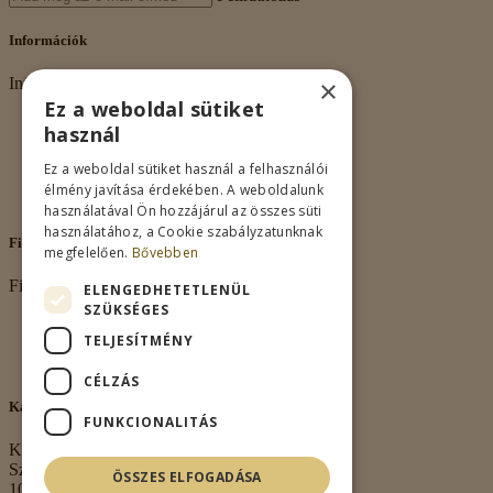
Információk
×
Információk
Ez a weboldal sütiket
Rólunk
használ
Adatkezelés
Vásárlási feltételek
Ez a weboldal sütiket használ a felhasználói
Nagykereskedelem
élmény javítása érdekében. A weboldalunk
Kapcsolat
használatával Ön hozzájárul az összes süti
használatához, a Cookie szabályzatunknak
Fiókom
megfelelően.
Bővebben
Fiókom
ELENGEDHETETLENÜL
SZÜKSÉGES
Fiókom
TELJESÍTMÉNY
Rendeléseim
Kívánságlista
CÉLZÁS
Kapcsolat
FUNKCIONALITÁS
Kapcsolat
Székhely:
ÖSSZES ELFOGADÁSA
1063 Budapest,