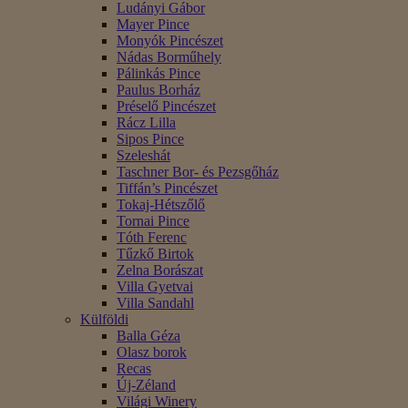
Ludányi Gábor
Mayer Pince
Monyók Pincészet
Nádas Borműhely
Pálinkás Pince
Paulus Borház
Préselő Pincészet
Rácz Lilla
Sipos Pince
Szeleshát
Taschner Bor- és Pezsgőház
Tiffán’s Pincészet
Tokaj-Hétszőlő
Tornai Pince
Tóth Ferenc
Tűzkő Birtok
Zelna Borászat
Villa Gyetvai
Villa Sandahl
Külföldi
Balla Géza
Olasz borok
Recas
Új-Zéland
Világi Winery