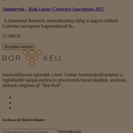
Jammertal – Koh-i-noor Cabernet Sauvignon 2017
A Jammertal Borbirok nemzetközileg eddig is nagyra értékelt
Cabernet sauvignon hagyományait fo..
22 990 Ft
Kosárba teszem
Szenvedélyesen szeretjük a bort. Online borkereskedésünkben a
legkitűnőbb kárpát-medencei pincészetek borait kínáljuk, azoknak,
akiknek sürgősen jó "Bor Kell".
Iratkozz fel hírlevelünkre
Feliratkozás