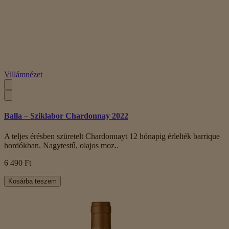
Villámnézet
Balla – Sziklabor Chardonnay 2022
A teljes érésben szüretelt Chardonnayt 12 hónapig érlelték barrique
hordókban. Nagytestű, olajos moz..
6 490 Ft
Kosárba teszem