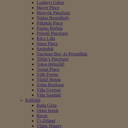
Ludányi Gábor
Mayer Pince
Monyók Pincészet
Nádas Borműhely
Pálinkás Pince
Paulus Borház
Préselő Pincészet
Rácz Lilla
Sipos Pince
Szeleshát
Taschner Bor- és Pezsgőház
Tiffán’s Pincészet
Tokaj-Hétszőlő
Tornai Pince
Tóth Ferenc
Tűzkő Birtok
Zelna Borászat
Villa Gyetvai
Villa Sandahl
Külföldi
Balla Géza
Olasz borok
Recas
Új-Zéland
Világi Winery