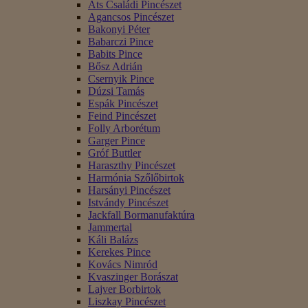
Áts Családi Pincészet
Agancsos Pincészet
Bakonyi Péter
Babarczi Pince
Babits Pince
Bősz Adrián
Csernyik Pince
Dúzsi Tamás
Espák Pincészet
Feind Pincészet
Folly Arborétum
Garger Pince
Gróf Buttler
Haraszthy Pincészet
Harmónia Szőlőbirtok
Harsányi Pincészet
Istvándy Pincészet
Jackfall Bormanufaktúra
Jammertal
Káli Balázs
Kerekes Pince
Kovács Nimród
Kvaszinger Borászat
Lajver Borbirtok
Liszkay Pincészet