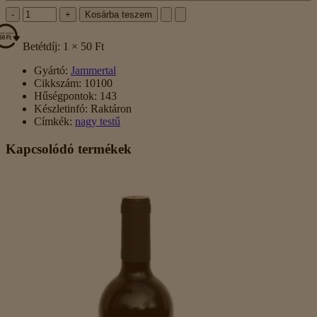
-
+
Kosárba teszem
Betétdíj: 1 × 50 Ft
Gyártó:
Jammertal
Cikkszám:
10100
Hűségpontok:
143
Készletinfó:
Raktáron
Címkék:
nagy testű
Kapcsolódó termékek