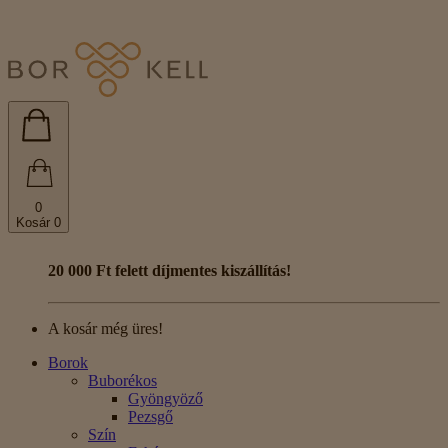
0
Kosár
0
20 000 Ft felett díjmentes kiszállítás!
A kosár még üres!
Borok
Buborékos
Gyöngyöző
Pezsgő
Szín