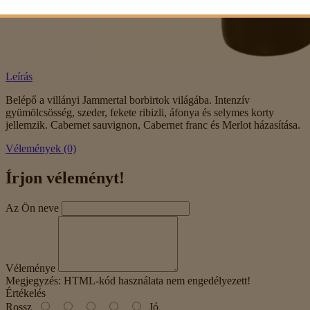
Leírás
Belépő a villányi Jammertal borbirtok világába. Intenzív
gyümölcsösség, szeder, fekete ribizli, áfonya és selymes korty
jellemzik. Cabernet sauvignon, Cabernet franc és Merlot házasítása.
Vélemények (0)
Írjon véleményt!
Az Ön neve
Véleménye
Megjegyzés:
HTML-kód használata nem engedélyezett!
Értékelés
Rossz
Jó