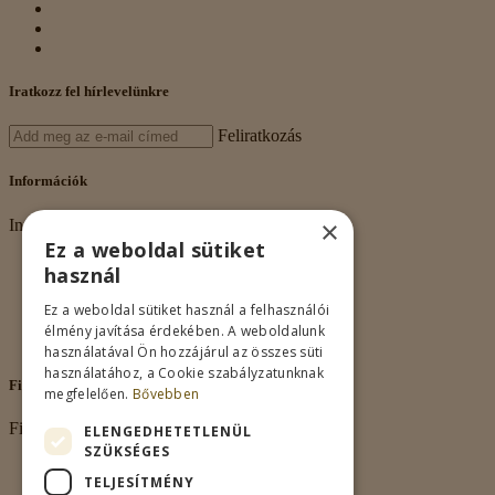
Iratkozz fel hírlevelünkre
Feliratkozás
Információk
×
Információk
Ez a weboldal sütiket
Rólunk
használ
Adatkezelés
Vásárlási feltételek
Ez a weboldal sütiket használ a felhasználói
Nagykereskedelem
élmény javítása érdekében. A weboldalunk
Kapcsolat
használatával Ön hozzájárul az összes süti
használatához, a Cookie szabályzatunknak
Fiókom
megfelelően.
Bővebben
Fiókom
ELENGEDHETETLENÜL
SZÜKSÉGES
Fiókom
TELJESÍTMÉNY
Rendeléseim