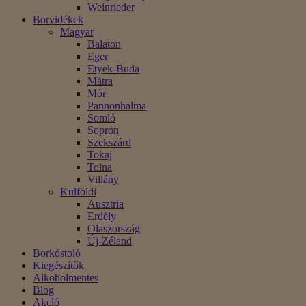
Weinrieder
Borvidékek
Magyar
Balaton
Eger
Etyek-Buda
Mátra
Mór
Pannonhalma
Somló
Sopron
Szekszárd
Tokaj
Tolna
Villány
Külföldi
Ausztria
Erdély
Olaszország
Új-Zéland
Borkóstoló
Kiegészítők
Alkoholmentes
Blog
Akció