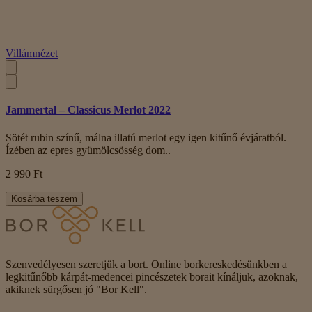
Villámnézet
Jammertal – Classicus Merlot 2022
Sötét rubin színű, málna illatú merlot egy igen kitűnő évjáratból.
Ízében az epres gyümölcsösség dom..
2 990 Ft
Kosárba teszem
Szenvedélyesen szeretjük a bort. Online borkereskedésünkben a
legkitűnőbb kárpát-medencei pincészetek borait kínáljuk, azoknak,
akiknek sürgősen jó "Bor Kell".