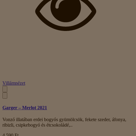
Villámnézet
Garger – Merlot 2021
Vonzó illatában erdei bogyós gyümölcsök, fekete szeder, áfonya,
ribizli, csipkebogyó és étcsokoládé,..
4 590 Ft