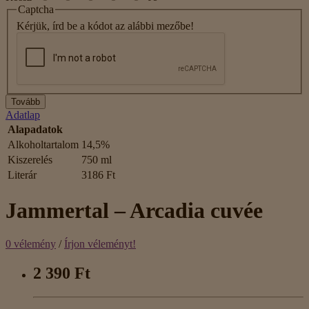
Captcha
Kérjük, írd be a kódot az alábbi mezőbe!
Tovább
Adatlap
Alapadatok
Alkoholtartalom
14,5%
Kiszerelés
750 ml
Literár
3186 Ft
Jammertal – Arcadia cuvée
0 vélemény
/
Írjon véleményt!
2 390 Ft