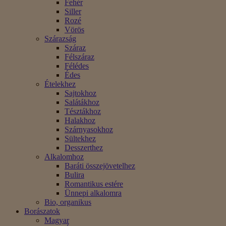
Fehér
Siller
Rozé
Vörös
Szárazság
Száraz
Félszáraz
Félédes
Édes
Ételekhez
Sajtokhoz
Salátákhoz
Tésztákhoz
Halakhoz
Szárnyasokhoz
Sültekhez
Desszerthez
Alkalomhoz
Baráti összejövetelhez
Bulira
Romantikus estére
Ünnepi alkalomra
Bio, organikus
Borászatok
Magyar